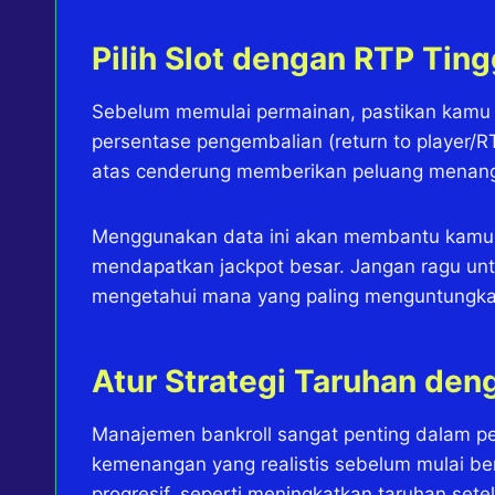
Pilih Slot dengan RTP Ting
Sebelum memulai permainan, pastikan kamu 
persentase pengembalian (return to player/R
atas cenderung memberikan peluang menang 
Menggunakan data ini akan membantu kamu 
mendapatkan jackpot besar. Jangan ragu un
mengetahui mana yang paling menguntungka
Atur Strategi Taruhan den
Manajemen bankroll sangat penting dalam pe
kemenangan yang realistis sebelum mulai be
progresif, seperti meningkatkan taruhan se