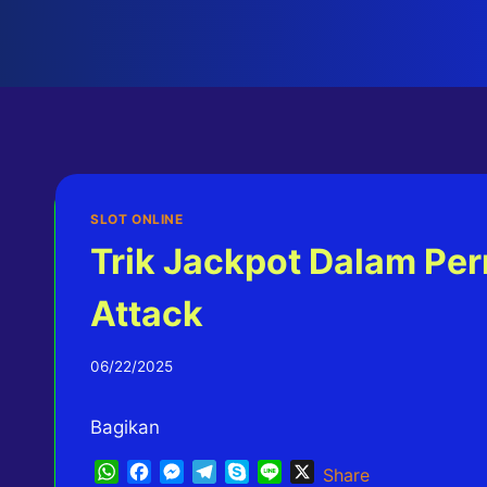
Skip
to
content
SLOT ONLINE
Trik Jackpot Dalam Pe
Attack
06/22/2025
Bagikan
W
F
M
T
S
L
X
Share