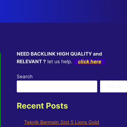
NEED BACKLINK HIGH QUALITY and
RELEVANT ?
let us help.
click here
Search
Search
Recent Posts
Teknik Bermain Slot 5 Lions Gold