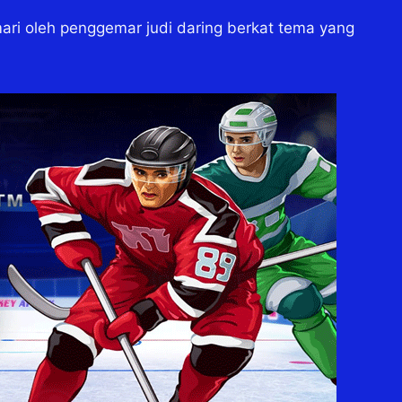
ari oleh penggemar judi daring berkat tema yang