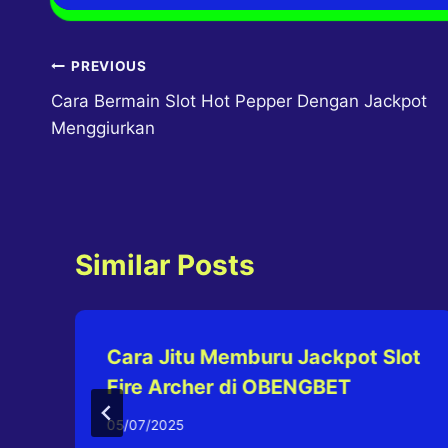
Post
PREVIOUS
Cara Bermain Slot Hot Pepper Dengan Jackpot
navigation
Menggiurkan
Similar Posts
Cara Jitu Memburu Jackpot Slot
Fire Archer di OBENGBET
05/07/2025