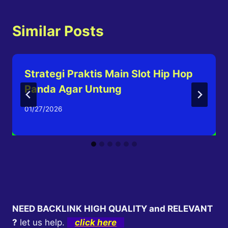
Similar Posts
Strategi Praktis Main Slot Hip Hop
Panda Agar Untung
01/27/2026
NEED BACKLINK HIGH QUALITY and RELEVANT
?
let us help.
click here