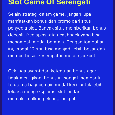
Slot Gems Of Serengeti
Selain strategi dalam game, jangan lupa
manfaatkan bonus dan promo dari situs
penyedia slot. Banyak situs memberikan bonus
deposit, free spins, atau cashback yang bisa
menambah modal bermain. Dengan tambahan
ini, modal 10 ribu bisa menjadi lebih besar dan
memperbesar kesempatan meraih jackpot.
Cek juga syarat dan ketentuan bonus agar
tidak merugikan. Bonus ini sangat membantu
terutama bagi pemain modal kecil untuk lebih
leluasa mengeksplorasi slot ini dan
memaksimalkan peluang jackpot.