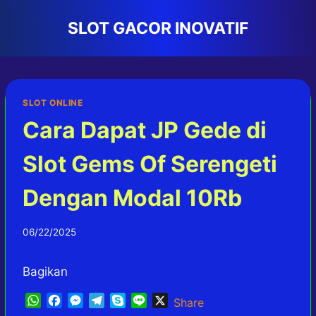
Skip
SLOT GACOR INOVATIF
to
content
SLOT ONLINE
Cara Dapat JP Gede di
Slot Gems Of Serengeti
Dengan Modal 10Rb
06/22/2025
Bagikan
W
F
M
T
S
L
X
Share