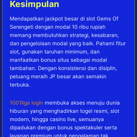
Kesimpulan
Mendapatkan jackpot besar di slot Gems Of
Serengeti dengan modal 10 ribu rupiah
memang membutuhkan strategi, kesabaran,
dan pengelolaan modal yang baik. Pahami fitur
slot, gunakan taruhan minimum, dan
manfaatkan bonus situs sebagai modal
tambahan. Dengan konsistensi dan disiplin,
peluang meraih JP besar akan semakin
terbuka.
1001liga login
membuka akses menuju dunia
hiburan yang menghadirkan togel resmi, slot
modern, hingga casino live, semuanya
dipadukan dengan bonus spektakuler serta
layanan premium untuk pengalaman tak