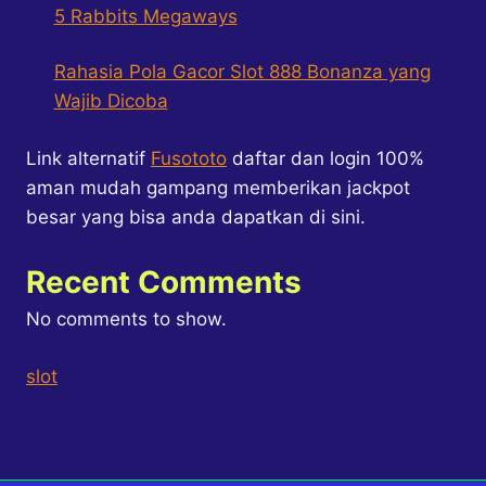
5 Rabbits Megaways
Rahasia Pola Gacor Slot 888 Bonanza yang
Wajib Dicoba
Link alternatif
Fusototo
daftar dan login 100%
aman mudah gampang memberikan jackpot
besar yang bisa anda dapatkan di sini.
Recent Comments
No comments to show.
slot