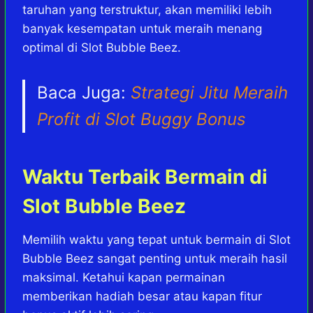
taruhan yang terstruktur, akan memiliki lebih
banyak kesempatan untuk meraih menang
optimal di Slot Bubble Beez.
Baca Juga:
Strategi Jitu Meraih
Profit di Slot Buggy Bonus
Waktu Terbaik Bermain di
Slot Bubble Beez
Memilih waktu yang tepat untuk bermain di Slot
Bubble Beez sangat penting untuk meraih hasil
maksimal. Ketahui kapan permainan
memberikan hadiah besar atau kapan fitur