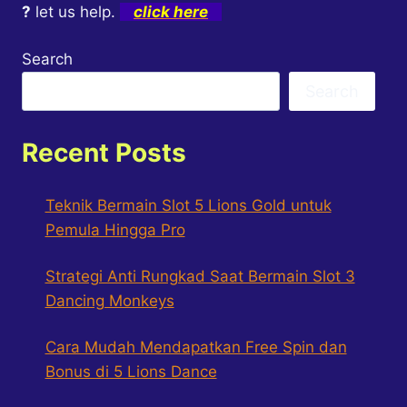
?
let us help.
click here
Search
Search
Recent Posts
Teknik Bermain Slot 5 Lions Gold untuk
Pemula Hingga Pro
Strategi Anti Rungkad Saat Bermain Slot 3
Dancing Monkeys
Cara Mudah Mendapatkan Free Spin dan
Bonus di 5 Lions Dance