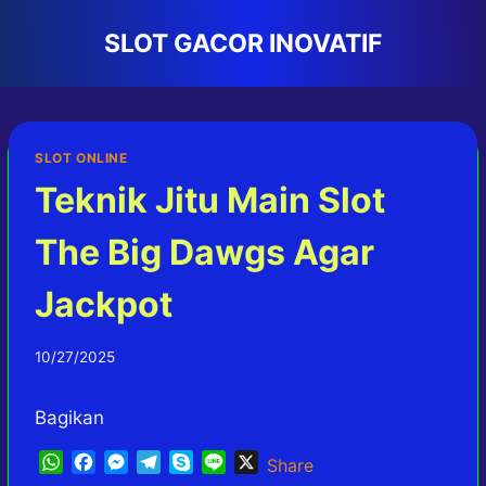
Skip
SLOT GACOR INOVATIF
to
content
SLOT ONLINE
Teknik Jitu Main Slot
The Big Dawgs Agar
Jackpot
10/27/2025
Bagikan
W
F
M
T
S
L
X
Share