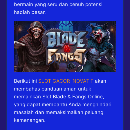
bermain yang seru dan penuh potensi
hadiah besar.
Berikut ini
SLOT GACOR INOVATIF
akan
membahas panduan aman untuk
memainkan Slot Blade & Fangs Online,
yang dapat membantu Anda menghindari
masalah dan memaksimalkan peluang
kemenangan.