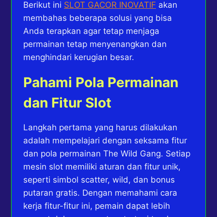
Berikut ini
SLOT GACOR INOVATIF
akan
membahas beberapa solusi yang bisa
Anda terapkan agar tetap menjaga
permainan tetap menyenangkan dan
menghindari kerugian besar.
Pahami Pola Permainan
dan Fitur Slot
Langkah pertama yang harus dilakukan
adalah mempelajari dengan seksama fitur
dan pola permainan The Wild Gang. Setiap
mesin slot memiliki aturan dan fitur unik,
seperti simbol scatter, wild, dan bonus
putaran gratis. Dengan memahami cara
kerja fitur-fitur ini, pemain dapat lebih