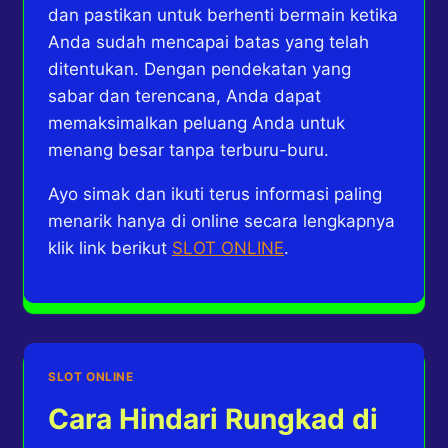
dan pastikan untuk berhenti bermain ketika
Anda sudah mencapai batas yang telah
ditentukan. Dengan pendekatan yang
sabar dan terencana, Anda dapat
memaksimalkan peluang Anda untuk
menang besar tanpa terburu-buru.
Ayo simak dan ikuti terus informasi paling
menarik hanya di online secara lengkapnya
klik link berikut
SLOT ONLINE
.
SLOT ONLINE
Cara Hindari Rungkad di