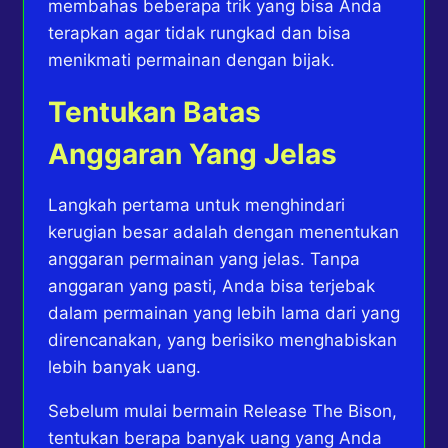
membahas beberapa trik yang bisa Anda
terapkan agar tidak rungkad dan bisa
menikmati permainan dengan bijak.
Tentukan Batas
Anggaran Yang Jelas
Langkah pertama untuk menghindari
kerugian besar adalah dengan menentukan
anggaran permainan yang jelas. Tanpa
anggaran yang pasti, Anda bisa terjebak
dalam permainan yang lebih lama dari yang
direncanakan, yang berisiko menghabiskan
lebih banyak uang.
Sebelum mulai bermain Release The Bison,
tentukan berapa banyak uang yang Anda