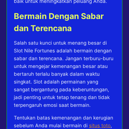
baik untuk meningkatkan peluang Anda.
Bermain Dengan Sabar
dan Terencana
Salah satu kunci untuk menang besar di
Slot Nile Fortunes adalah bermain dengan
sabar dan terencana. Jangan terburu-buru
untuk mengejar kemenangan besar atau
bertaruh terlalu banyak dalam waktu
singkat. Slot adalah permainan yang
sangat bergantung pada keberuntungan,
jadi penting untuk tetap tenang dan tidak
terpengaruh emosi saat bermain.
Tentukan batas kemenangan dan kerugian
sebelum Anda mulai bermain di
situs toto
,