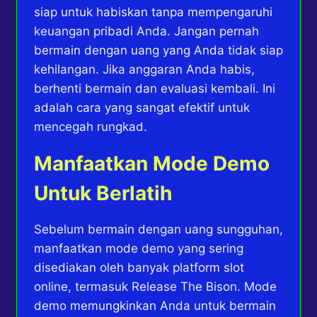
siap untuk habiskan tanpa mempengaruhi
keuangan pribadi Anda. Jangan pernah
bermain dengan uang yang Anda tidak siap
kehilangan. Jika anggaran Anda habis,
berhenti bermain dan evaluasi kembali. Ini
adalah cara yang sangat efektif untuk
mencegah rungkad.
Manfaatkan Mode Demo
Untuk Berlatih
Sebelum bermain dengan uang sungguhan,
manfaatkan mode demo yang sering
disediakan oleh banyak platform slot
online, termasuk Release The Bison. Mode
demo memungkinkan Anda untuk bermain