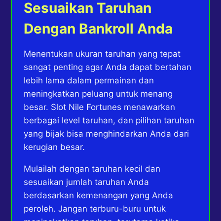
Sesuaikan Taruhan
Dengan Bankroll Anda
Menentukan ukuran taruhan yang tepat
sangat penting agar Anda dapat bertahan
lebih lama dalam permainan dan
meningkatkan peluang untuk menang
besar. Slot Nile Fortunes menawarkan
berbagai level taruhan, dan pilihan taruhan
yang bijak bisa menghindarkan Anda dari
kerugian besar.
Mulailah dengan taruhan kecil dan
sesuaikan jumlah taruhan Anda
berdasarkan kemenangan yang Anda
peroleh. Jangan terburu-buru untuk