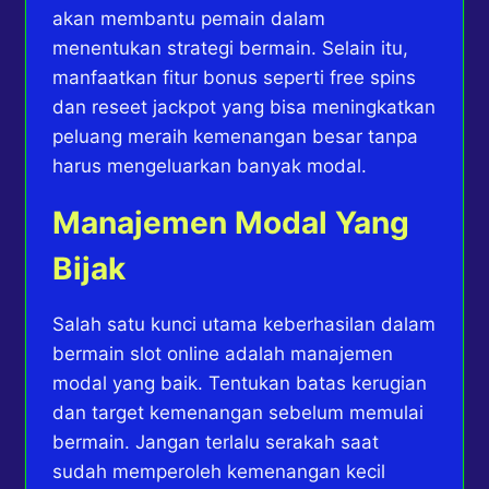
akan membantu pemain dalam
menentukan strategi bermain. Selain itu,
manfaatkan fitur bonus seperti free spins
dan reseet jackpot yang bisa meningkatkan
peluang meraih kemenangan besar tanpa
harus mengeluarkan banyak modal.
Manajemen Modal Yang
Bijak
Salah satu kunci utama keberhasilan dalam
bermain slot online adalah manajemen
modal yang baik. Tentukan batas kerugian
dan target kemenangan sebelum memulai
bermain. Jangan terlalu serakah saat
sudah memperoleh kemenangan kecil