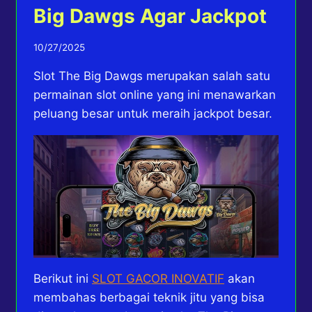
Big Dawgs Agar Jackpot
10/27/2025
Slot The Big Dawgs merupakan salah satu
permainan slot online yang ini menawarkan
peluang besar untuk meraih jackpot besar.
Berikut ini
SLOT GACOR INOVATIF
akan
membahas berbagai teknik jitu yang bisa