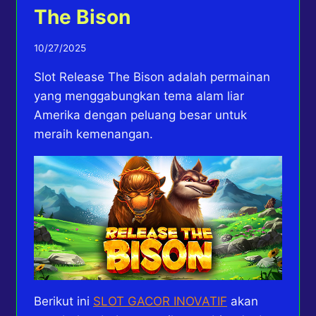
The Bison
10/27/2025
Slot Release The Bison adalah permainan
yang menggabungkan tema alam liar
Amerika dengan peluang besar untuk
meraih kemenangan.
Berikut ini
SLOT GACOR INOVATIF
akan