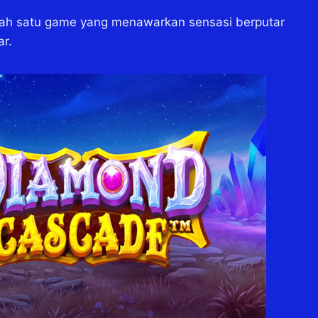
lah satu game yang menawarkan sensasi berputar
ar.