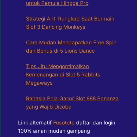
untuk Pemula Hingga Pro
Strategi Anti Rungkad Saat Bermain
Slot 3 Dancing Monkeys
Cara Mudah Mendapatkan Free Spin
dan Bonus di 5 Lions Dance
Tips Jitu Mengoptimalkan
Kemenangan di Slot 5 Rabbits
Megaways
Rahasia Pola Gacor Slot 888 Bonanza
yang Wajib Dicoba
Link alternatif
Fusototo
daftar dan login
100% aman mudah gampang