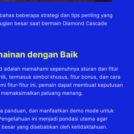
has beberapa strategi dan tips penting yang
rugian besar saat bermain Diamond Cascade
mainan dengan Baik
d adalah memahami sepenuhnya aturan dan fitur
ik, termasuk simbol khusus, fitur bonus, dan cara
fitur-fitur ini, pemain dapat membuat keputusan
an memaksimalkan peluang menang.
ca panduan, dan manfaatkan demo mode untuk
 Pengetahuan ini menjadi pondasi utama agar
 besar yang disebabkan oleh ketidaktahuan.