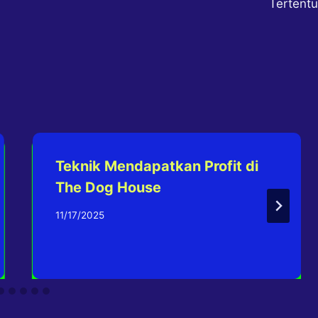
Tertentu
Teknik Mendapatkan Profit di
The Dog House
11/17/2025