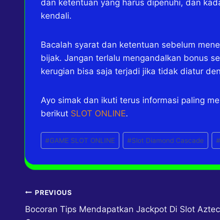
dan ketentuan yang harus dipenuhi, dan ka
kendali.
Bacalah syarat dan ketentuan sebelum mene
bijak. Jangan terlalu mengandalkan bonus s
kerugian bisa saja terjadi jika tidak diatur de
Ayo simak dan ikuti terus informasi paling me
berikut
SLOT ONLINE
.
Post
#
GAME SLOT ONLINE
#
Slot Diamond Cascade
Tags:
Post
PREVIOUS
Bocoran Tips Mendapatkan Jackpot Di Slot Aztec
navigation