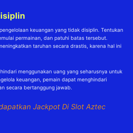
siplin
engelolaan keuangan yang tidak disiplin. Tentukan
ulai permainan, dan patuhi batas tersebut.
ningkatkan taruhan secara drastis, karena hal ini
 hindari menggunakan uang yang seharusnya untuk
ngelola keuangan, pemain dapat menghindari
an secara bertanggung jawab.
apatkan Jackpot Di Slot Aztec