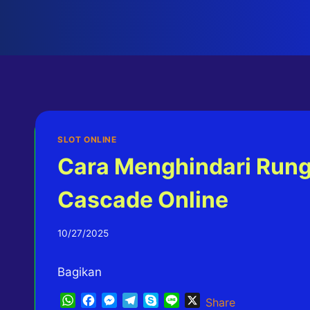
Skip
to
content
SLOT ONLINE
Cara Menghindari Rung
Cascade Online
10/27/2025
Bagikan
W
F
M
T
S
L
X
Share