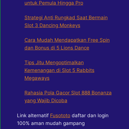
untuk Pemula Hingga Pro
Strategi Anti Rungkad Saat Bermain
Slot 3 Dancing Monkeys
Cara Mudah Mendapatkan Free Spin
dan Bonus di 5 Lions Dance
Tips Jitu Mengoptimalkan
Kemenangan di Slot 5 Rabbits
Megaways
Rahasia Pola Gacor Slot 888 Bonanza
yang Wajib Dicoba
Link alternatif
Fusototo
daftar dan login
100% aman mudah gampang