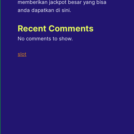
memberikan jackpot besar yang bisa
anda dapatkan di sini.
Recent Comments
No comments to show.
slot