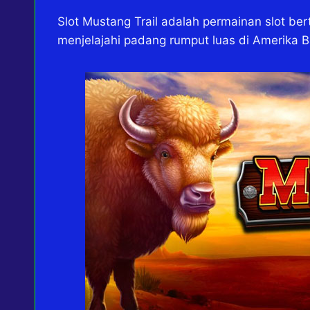
h
a
e
e
k
i
a
c
s
l
y
n
Slot Mustang Trail adalah permainan slot b
t
e
s
e
p
e
menjelajahi padang rumput luas di Amerika B
s
b
e
g
e
A
o
n
r
p
o
g
a
p
k
e
m
r