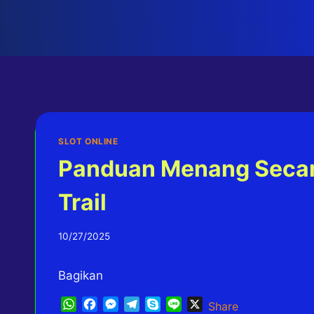
Skip
to
content
SLOT ONLINE
Panduan Menang Secar
Trail
10/27/2025
Bagikan
W
F
M
T
S
L
X
Share