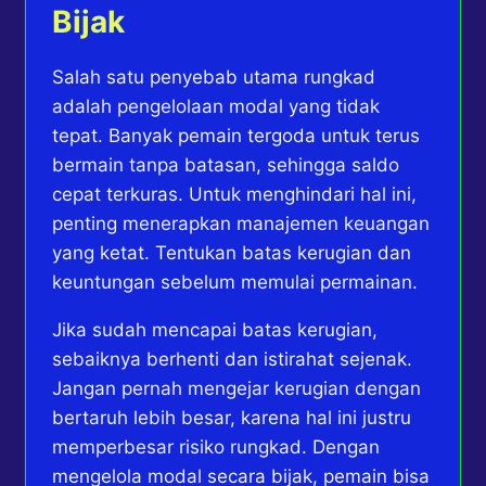
Bijak
Salah satu penyebab utama rungkad
adalah pengelolaan modal yang tidak
tepat. Banyak pemain tergoda untuk terus
bermain tanpa batasan, sehingga saldo
cepat terkuras. Untuk menghindari hal ini,
penting menerapkan manajemen keuangan
yang ketat. Tentukan batas kerugian dan
keuntungan sebelum memulai permainan.
Jika sudah mencapai batas kerugian,
sebaiknya berhenti dan istirahat sejenak.
Jangan pernah mengejar kerugian dengan
bertaruh lebih besar, karena hal ini justru
memperbesar risiko rungkad. Dengan
mengelola modal secara bijak, pemain bisa