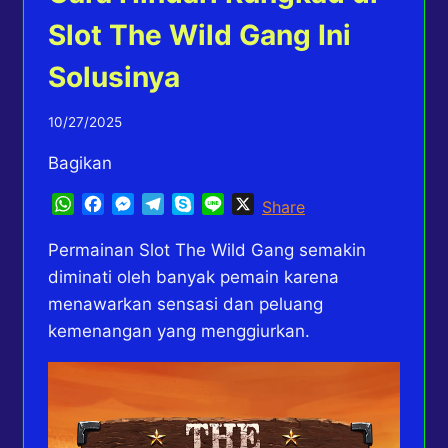
Slot The Wild Gang Ini
Solusinya
10/27/2025
Bagikan
WhatsApp
Facebook
Messenger
Telegram
Skype
Line
X
Share
Permainan Slot The Wild Gang semakin
diminati oleh banyak pemain karena
menawarkan sensasi dan peluang
kemenangan yang menggiurkan.