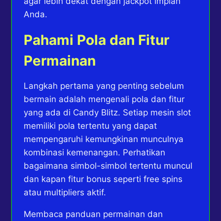
agar lebih dekat dengan jackpot impian
Anda.
Pahami Pola dan Fitur
Permainan
Langkah pertama yang penting sebelum
bermain adalah mengenali pola dan fitur
yang ada di Candy Blitz. Setiap mesin slot
memiliki pola tertentu yang dapat
mempengaruhi kemungkinan munculnya
kombinasi kemenangan. Perhatikan
bagaimana simbol-simbol tertentu muncul
dan kapan fitur bonus seperti free spins
atau multipliers aktif.
Membaca panduan permainan dan