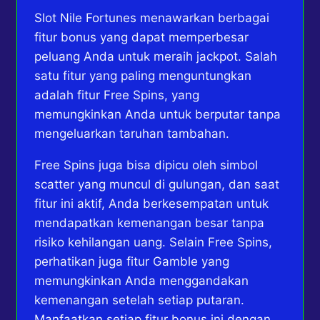
Slot Nile Fortunes menawarkan berbagai
fitur bonus yang dapat memperbesar
peluang Anda untuk meraih jackpot. Salah
satu fitur yang paling menguntungkan
adalah fitur Free Spins, yang
memungkinkan Anda untuk berputar tanpa
mengeluarkan taruhan tambahan.
Free Spins juga bisa dipicu oleh simbol
scatter yang muncul di gulungan, dan saat
fitur ini aktif, Anda berkesempatan untuk
mendapatkan kemenangan besar tanpa
risiko kehilangan uang. Selain Free Spins,
perhatikan juga fitur Gamble yang
memungkinkan Anda menggandakan
kemenangan setelah setiap putaran.
Manfaatkan setiap fitur bonus ini dengan