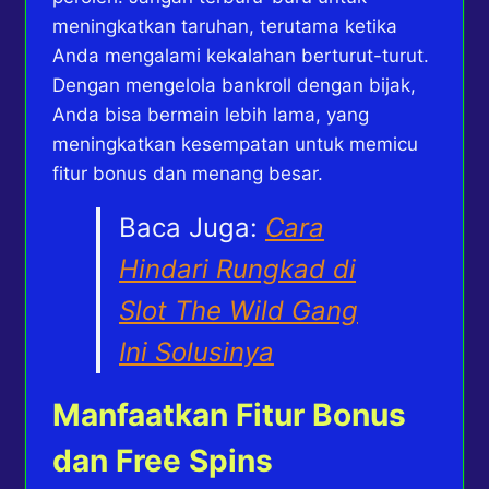
meningkatkan taruhan, terutama ketika
Anda mengalami kekalahan berturut-turut.
Dengan mengelola bankroll dengan bijak,
Anda bisa bermain lebih lama, yang
meningkatkan kesempatan untuk memicu
fitur bonus dan menang besar.
Baca Juga:
Cara
Hindari Rungkad di
Slot The Wild Gang
Ini Solusinya
Manfaatkan Fitur Bonus
dan Free Spins