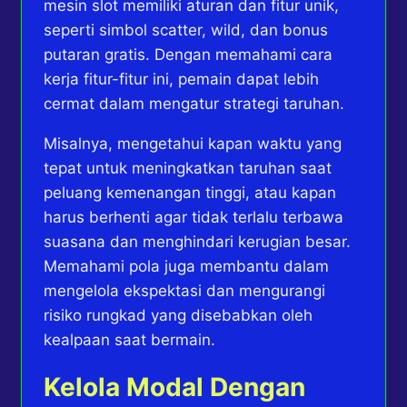
mesin slot memiliki aturan dan fitur unik,
seperti simbol scatter, wild, dan bonus
putaran gratis. Dengan memahami cara
kerja fitur-fitur ini, pemain dapat lebih
cermat dalam mengatur strategi taruhan.
Misalnya, mengetahui kapan waktu yang
tepat untuk meningkatkan taruhan saat
peluang kemenangan tinggi, atau kapan
harus berhenti agar tidak terlalu terbawa
suasana dan menghindari kerugian besar.
Memahami pola juga membantu dalam
mengelola ekspektasi dan mengurangi
risiko rungkad yang disebabkan oleh
kealpaan saat bermain.
Kelola Modal Dengan