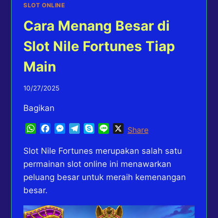
SLOT ONLINE
Cara Menang Besar di
Slot Nile Fortunes Tiap
Main
10/27/2025
Bagikan
WhatsApp
Facebook
Messenger
Telegram
Skype
Line
X
Share
Slot Nile Fortunes merupakan salah satu
permainan slot online ini menawarkan
peluang besar untuk meraih kemenangan
besar.