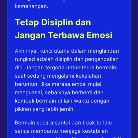
kemenangan.
Tetap Disiplin dan
Jangan Terbawa Emosi
Akhirnya, kunci utama dalam menghindari
rungkad adalah disiplin dan pengendalian
diri. Jangan tergoda untuk terus bermain
saat sedang mengalami kekalahan
beruntun. Jika merasa emosi mulai
menguasai, sebaiknya berhenti dan
kembali bermain di lain waktu dengan
pikiran yang lebih jernih.
Bermain secara santai dan tidak terlalu
serius membantu menjaga kestabilan