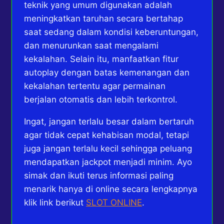
teknik yang umum digunakan adalah
meningkatkan taruhan secara bertahap
saat sedang dalam kondisi keberuntungan,
dan menurunkan saat mengalami
kekalahan. Selain itu, manfaatkan fitur
autoplay dengan batas kemenangan dan
kekalahan tertentu agar permainan
berjalan otomatis dan lebih terkontrol.
Ingat, jangan terlalu besar dalam bertaruh
agar tidak cepat kehabisan modal, tetapi
juga jangan terlalu kecil sehingga peluang
mendapatkan jackpot menjadi minim. Ayo
simak dan ikuti terus informasi paling
menarik hanya di online secara lengkapnya
klik link berikut
SLOT ONLINE
.