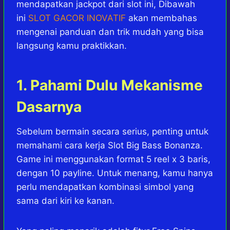
mendapatkan jackpot dari slot ini, Dibawah
ini
SLOT GACOR INOVATIF
akan membahas
mengenai panduan dan trik mudah yang bisa
langsung kamu praktikkan.
1. Pahami Dulu Mekanisme
Dasarnya
Sebelum bermain secara serius, penting untuk
memahami cara kerja Slot Big Bass Bonanza.
Game ini menggunakan format 5 reel x 3 baris,
dengan 10 payline. Untuk menang, kamu hanya
perlu mendapatkan kombinasi simbol yang
sama dari kiri ke kanan.