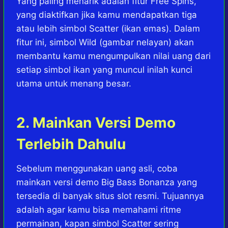
Yang paling menarik adalah fitur Free Spins,
yang diaktifkan jika kamu mendapatkan tiga
atau lebih simbol Scatter (ikan emas). Dalam
fitur ini, simbol Wild (gambar nelayan) akan
membantu kamu mengumpulkan nilai uang dari
setiap simbol ikan yang muncul inilah kunci
utama untuk menang besar.
2. Mainkan Versi Demo
Terlebih Dahulu
Sebelum menggunakan uang asli, coba
mainkan versi demo Big Bass Bonanza yang
tersedia di banyak situs slot resmi. Tujuannya
adalah agar kamu bisa memahami ritme
permainan, kapan simbol Scatter sering