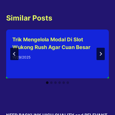
Similar Posts
Trik Mengelola Modal Di Slot
Wukong Rush Agar Cuan Besar
11/29/2025