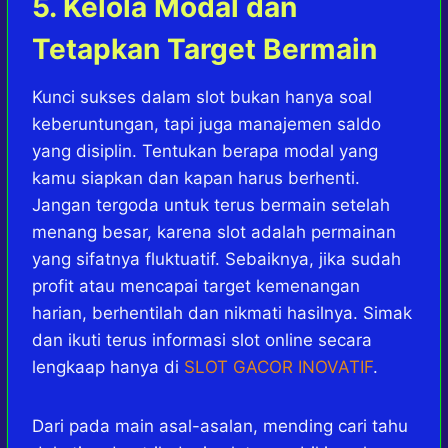
5. Kelola Modal dan
Tetapkan Target Bermain
Kunci sukses dalam slot bukan hanya soal
keberuntungan, tapi juga manajemen saldo
yang disiplin. Tentukan berapa modal yang
kamu siapkan dan kapan harus berhenti.
Jangan tergoda untuk terus bermain setelah
menang besar, karena slot adalah permainan
yang sifatnya fluktuatif. Sebaiknya, jika sudah
profit atau mencapai target kemenangan
harian, berhentilah dan nikmati hasilnya. Simak
dan ikuti terus informasi slot online secara
lengkaap hanya di
SLOT GACOR INOVATIF
.
Dari pada main asal-asalan, mending cari tahu