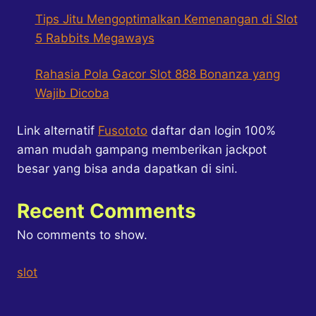
Tips Jitu Mengoptimalkan Kemenangan di Slot
5 Rabbits Megaways
Rahasia Pola Gacor Slot 888 Bonanza yang
Wajib Dicoba
Link alternatif
Fusototo
daftar dan login 100%
aman mudah gampang memberikan jackpot
besar yang bisa anda dapatkan di sini.
Recent Comments
No comments to show.
slot