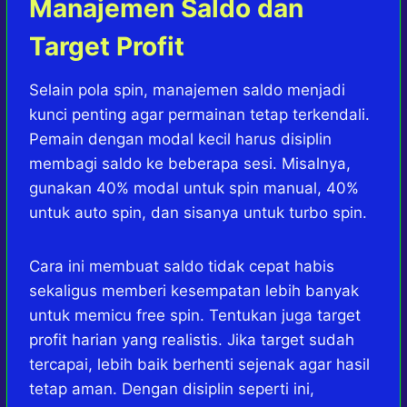
Manajemen Saldo dan
Target Profit
Selain pola spin, manajemen saldo menjadi
kunci penting agar permainan tetap terkendali.
Pemain dengan modal kecil harus disiplin
membagi saldo ke beberapa sesi. Misalnya,
gunakan 40% modal untuk spin manual, 40%
untuk auto spin, dan sisanya untuk turbo spin.
Cara ini membuat saldo tidak cepat habis
sekaligus memberi kesempatan lebih banyak
untuk memicu free spin. Tentukan juga target
profit harian yang realistis. Jika target sudah
tercapai, lebih baik berhenti sejenak agar hasil
tetap aman. Dengan disiplin seperti ini,