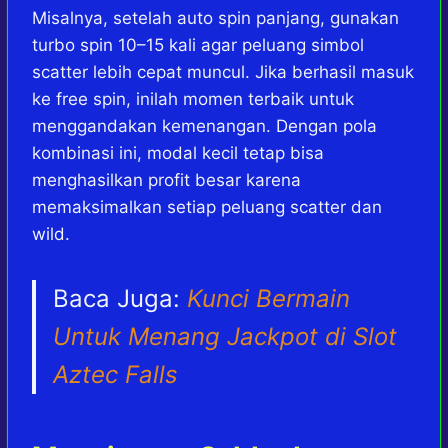
Misalnya, setelah auto spin panjang, gunakan
turbo spin 10–15 kali agar peluang simbol
scatter lebih cepat muncul. Jika berhasil masuk
ke free spin, inilah momen terbaik untuk
menggandakan kemenangan. Dengan pola
kombinasi ini, modal kecil tetap bisa
menghasilkan profit besar karena
memaksimalkan setiap peluang scatter dan
wild.
Baca Juga:
Kunci Bermain
Untuk Menang Jackpot di Slot
Aztec Falls