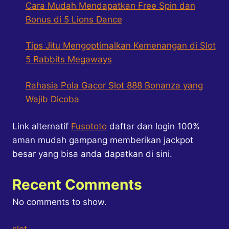
Cara Mudah Mendapatkan Free Spin dan
Bonus di 5 Lions Dance
Tips Jitu Mengoptimalkan Kemenangan di Slot
5 Rabbits Megaways
Rahasia Pola Gacor Slot 888 Bonanza yang
Wajib Dicoba
Link alternatif
Fusototo
daftar dan login 100%
aman mudah gampang memberikan jackpot
besar yang bisa anda dapatkan di sini.
Recent Comments
No comments to show.
slot