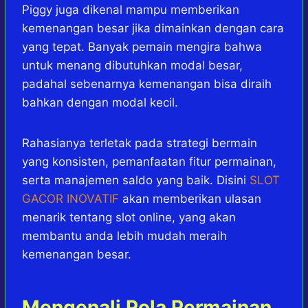
Piggy juga dikenal mampu memberikan
kemenangan besar jika dimainkan dengan cara
yang tepat. Banyak pemain mengira bahwa
untuk menang dibutuhkan modal besar,
padahal sebenarnya kemenangan bisa diraih
bahkan dengan modal kecil.
Rahasianya terletak pada strategi bermain
yang konsisten, pemanfaatan fitur permainan,
serta manajemen saldo yang baik. Disini
SLOT
GACOR INOVATIF
akan memberikan ulasan
menarik tentang slot online, yang akan
membantu anda lebih mudah meraih
kemenangan besar.
Mengenali Pola Permainan