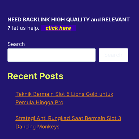
NEED BACKLINK HIGH QUALITY and RELEVANT
?
let us help.
click here
Search
Search
Recent Posts
Teknik Bermain Slot 5 Lions Gold untuk
Pemula Hingga Pro
Strategi Anti Rungkad Saat Bermain Slot 3
Dancing Monkeys