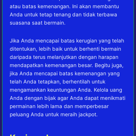
atau batas kemenangan. Ini akan membantu
Anda untuk tetap tenang dan tidak terbawa
suasana saat bermain.
Jika Anda mencapai batas kerugian yang telah
ditentukan, lebih baik untuk berhenti bermain
daripada terus melanjutkan dengan harapan
mendapatkan kemenangan besar. Begitu juga,
jika Anda mencapai batas kemenangan yang
telah Anda tetapkan, berhentilah untuk
mengamankan keuntungan Anda. Kelola uang
Anda dengan bijak agar Anda dapat menikmati
permainan lebih lama dan memperbesar
peluang Anda untuk meraih jackpot.