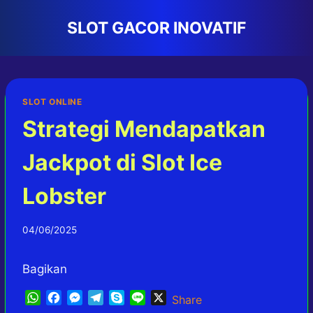
Skip
SLOT GACOR INOVATIF
to
content
SLOT ONLINE
Strategi Mendapatkan
Jackpot di Slot Ice
Lobster
04/06/2025
Bagikan
W
F
M
T
S
L
X
Share