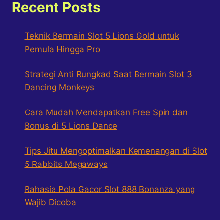
Recent Posts
Teknik Bermain Slot 5 Lions Gold untuk
Pemula Hingga Pro
Strategi Anti Rungkad Saat Bermain Slot 3
Dancing Monkeys
Cara Mudah Mendapatkan Free Spin dan
Bonus di 5 Lions Dance
Tips Jitu Mengoptimalkan Kemenangan di Slot
5 Rabbits Megaways
Rahasia Pola Gacor Slot 888 Bonanza yang
Wajib Dicoba