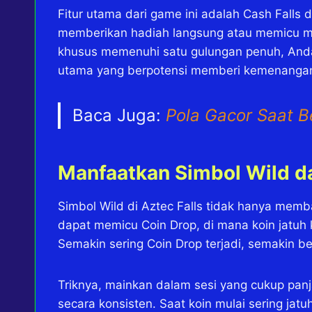
Fitur utama dari game ini adalah Cash Falls
memberikan hadiah langsung atau memicu min
khusus memenuhi satu gulungan penuh, And
utama yang berpotensi memberi kemenangan
Baca Juga:
Pola Gacor Saat B
Manfaatkan Simbol Wild d
Simbol Wild di Aztec Falls tidak hanya me
dapat memicu Coin Drop, di mana koin jatuh 
Semakin sering Coin Drop terjadi, semakin 
Triknya, mainkan dalam sesi yang cukup pan
secara konsisten. Saat koin mulai sering ja