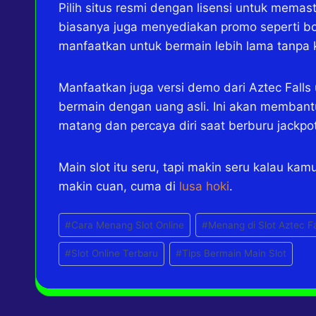
Pilih situs resmi dengan lisensi untuk memast
biasanya juga menyediakan promo seperti bo
manfaatkan untuk bermain lebih lama tanpa 
Manfaatkan juga versi demo dari Aztec Falls 
bermain dengan uang asli. Ini akan membant
matang dan percaya diri saat berburu jackpot
Main slot itu seru, tapi makin seru kalau kamu
makin cuan, cuma di
lusa hoki
.
Post
#
Cara Menang Slot Online
#
Menang di Slot Aztec Fa
Tags:
#
Slot Online Terbaru
#
Tips Bermain Main Slot