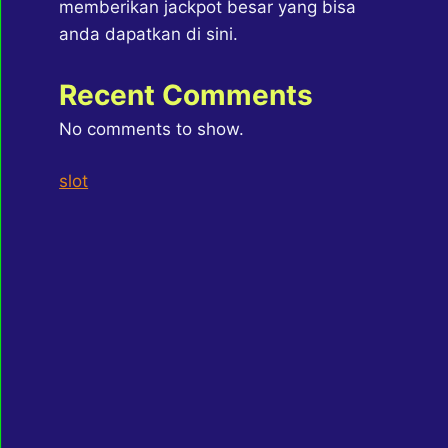
memberikan jackpot besar yang bisa
anda dapatkan di sini.
Recent Comments
No comments to show.
slot