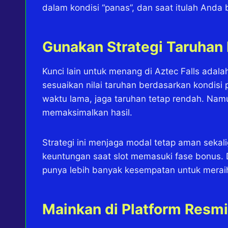
dalam kondisi “panas”, dan saat itulah Anda
Gunakan Strategi Taruhan
Kunci lain untuk menang di Aztec Falls adala
sesuaikan nilai taruhan berdasarkan kondisi 
waktu lama, jaga taruhan tetap rendah. Namun 
memaksimalkan hasil.
Strategi ini menjaga modal tetap aman sekal
keuntungan saat slot memasuki fase bonus. 
punya lebih banyak kesempatan untuk meraih
Mainkan di Platform Resm