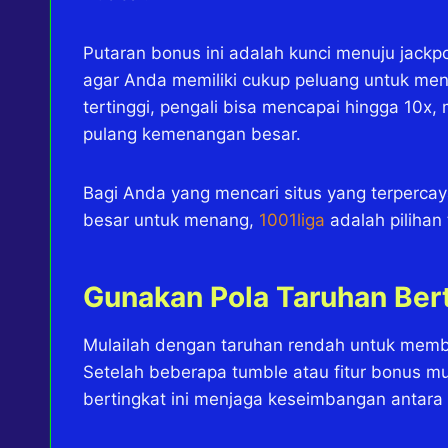
Putaran bonus ini adalah kunci menuju jack
agar Anda memiliki cukup peluang untuk mengi
tertinggi, pengali bisa mencapai hingga 10
pulang kemenangan besar.
Bagi Anda yang mencari situs yang terperc
besar untuk menang,
1001liga
adalah pilihan 
Gunakan Pola Taruhan Ber
Mulailah dengan taruhan rendah untuk mem
Setelah beberapa tumble atau fitur bonus mu
bertingkat ini menjaga keseimbangan antara