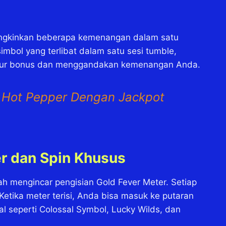
mungkinkan beberapa kemenangan dalam satu
mbol yang terlibat dalam satu sesi tumble,
fitur bonus dan menggandakan kemenangan Anda.
t Hot Pepper Dengan Jackpot
er dan Spin Khusus
ah mengincar pengisian Gold Fever Meter. Setiap
Ketika meter terisi, Anda bisa masuk ke putaran
al seperti Colossal Symbol, Lucky Wilds, dan