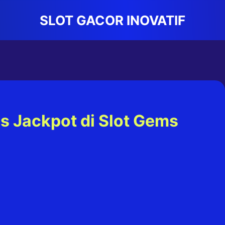
SLOT GACOR INOVATIF
s Jackpot di Slot Gems