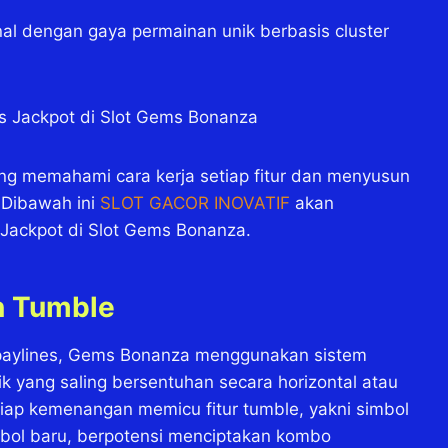
al dengan gaya permainan unik berbasis cluster
ing memahami cara kerja setiap fitur dan menyusun
. Dibawah ini
SLOT GACOR INOVATIF
akan
Jackpot di Slot Gems Bonanza.
n Tumble
 paylines, Gems Bonanza menggunakan sistem
ik yang saling bersentuhan secara horizontal atau
iap kemenangan memicu fitur tumble, yakni simbol
bol baru, berpotensi menciptakan kombo