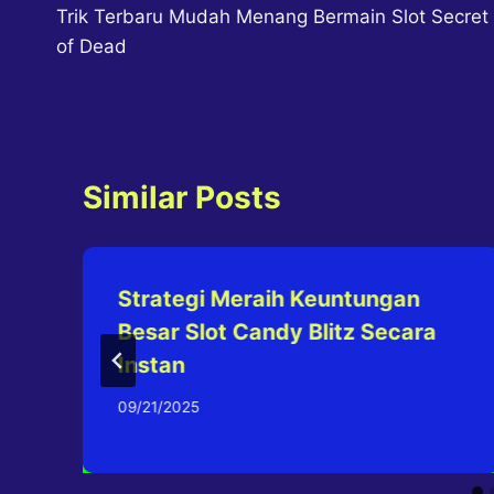
Trik Terbaru Mudah Menang Bermain Slot Secret
navigation
of Dead
Similar Posts
Strategi Meraih Keuntungan
Besar Slot Candy Blitz Secara
Instan
09/21/2025