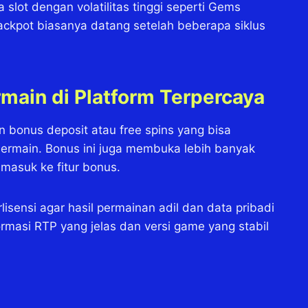
a slot dengan volatilitas tinggi seperti Gems
kpot biasanya datang setelah beberapa siklus
main di Platform Terpercaya
bonus deposit atau free spins yang bisa
rmain. Bonus ini juga membuka lebih banyak
masuk ke fitur bonus.
lisensi agar hasil permainan adil dan data pribadi
ormasi RTP yang jelas dan versi game yang stabil