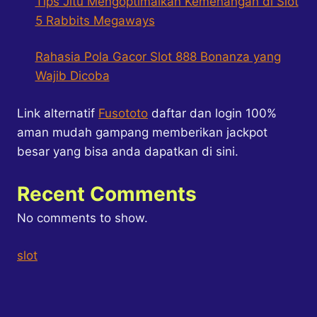
Tips Jitu Mengoptimalkan Kemenangan di Slot
5 Rabbits Megaways
Rahasia Pola Gacor Slot 888 Bonanza yang
Wajib Dicoba
Link alternatif
Fusototo
daftar dan login 100%
aman mudah gampang memberikan jackpot
besar yang bisa anda dapatkan di sini.
Recent Comments
No comments to show.
slot