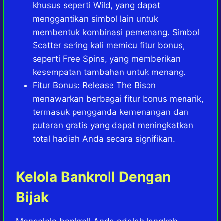
khusus seperti Wild, yang dapat
menggantikan simbol lain untuk
membentuk kombinasi pemenang. Simbol
Scatter sering kali memicu fitur bonus,
seperti Free Spins, yang memberikan
kesempatan tambahan untuk menang.
Fitur Bonus: Release The Bison
menawarkan berbagai fitur bonus menarik,
termasuk pengganda kemenangan dan
putaran gratis yang dapat meningkatkan
total hadiah Anda secara signifikan.
Kelola Bankroll Dengan
Bijak