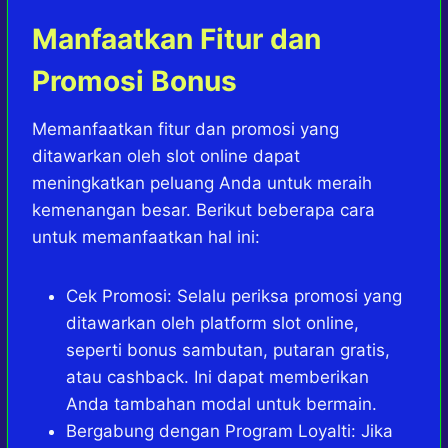
Manfaatkan Fitur dan
Promosi Bonus
Memanfaatkan fitur dan promosi yang
ditawarkan oleh slot online dapat
meningkatkan peluang Anda untuk meraih
kemenangan besar. Berikut beberapa cara
untuk memanfaatkan hal ini:
Cek Promosi: Selalu periksa promosi yang
ditawarkan oleh platform slot online,
seperti bonus sambutan, putaran gratis,
atau cashback. Ini dapat memberikan
Anda tambahan modal untuk bermain.
Bergabung dengan Program Loyalti: Jika