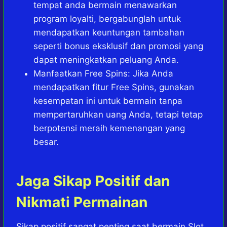
tempat anda bermain menawarkan
program loyalti, bergabunglah untuk
mendapatkan keuntungan tambahan
seperti bonus eksklusif dan promosi yang
dapat meningkatkan peluang Anda.
Manfaatkan Free Spins: Jika Anda
mendapatkan fitur Free Spins, gunakan
kesempatan ini untuk bermain tanpa
mempertaruhkan uang Anda, tetapi tetap
berpotensi meraih kemenangan yang
besar.
Jaga Sikap Positif dan
Nikmati Permainan
Sikap positif sangat penting saat bermain Slot