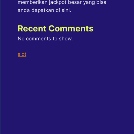
memberikan jackpot besar yang bisa
anda dapatkan di sini.
Recent Comments
No comments to show.
slot