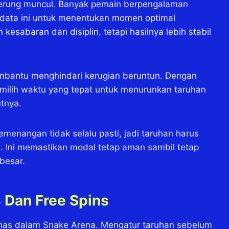
enderung muncul. Banyak pemain berpengalaman
data ini untuk menentukan momen optimal
esabaran dan disiplin, tetapi hasilnya lebih stabil
mbantu menghindari kerugian beruntun. Dengan
ilih waktu yang tepat untuk menurunkan taruhan
tnya.
 kemenangan tidak selalu pasti, jadi taruhan harus
. Ini memastikan modal tetap aman sambil tetap
besar.
 Dan Free Spins
emas dalam Snake Arena. Mengatur taruhan sebelum