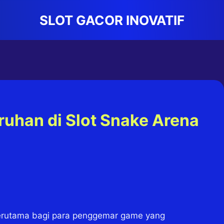
SLOT GACOR INOVATIF
aruhan di Slot Snake Arena
 terutama bagi para penggemar game yang