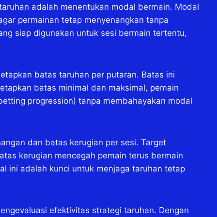
r taruhan adalah menentukan modal bermain. Modal
i agar permainan tetap menyenangkan tanpa
ang siap digunakan untuk sesi bermain tertentu,
tapkan batas taruhan per putaran. Batas ini
enetapkan batas minimal dan maksimal, pemain
 (betting progression) tanpa membahayakan modal
angan dan batas kerugian per sesi. Target
atas kerugian mencegah pemain terus bermain
al ini adalah kunci untuk menjaga taruhan tetap
mengevaluasi efektivitas strategi taruhan. Dengan