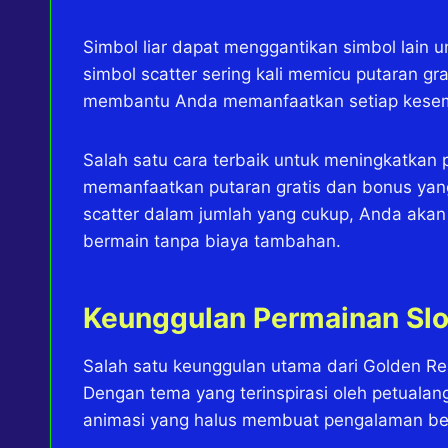
Simbol liar dapat menggantikan simbol lai
simbol scatter sering kali memicu putaran grat
membantu Anda memanfaatkan setiap kesem
Salah satu cara terbaik untuk meningkatka
memanfaatkan putaran gratis dan bonus yan
scatter dalam jumlah yang cukup, Anda aka
bermain tanpa biaya tambahan.
Keunggulan Permainan Slo
Salah satu keunggulan utama dari Golden R
Dengan tema yang terinspirasi oleh petuala
animasi yang halus membuat pengalaman ber