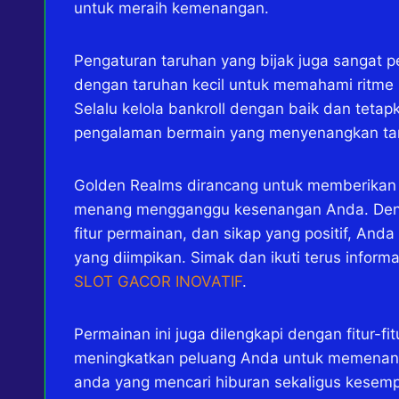
untuk meraih kemenangan.
Pengaturan taruhan yang bijak juga sangat p
dengan taruhan kecil untuk memahami ritme
Selalu kelola bankroll dengan baik dan teta
pengalaman bermain yang menyenangkan tan
Golden Realms dirancang untuk memberikan h
menang mengganggu kesenangan Anda. Den
fitur permainan, dan sikap yang positif, An
yang diimpikan. Simak dan ikuti terus informas
SLOT GACOR INOVATIF
.
Permainan ini juga dilengkapi dengan fitur-fit
meningkatkan peluang Anda untuk memenan
anda yang mencari hiburan sekaligus kesem