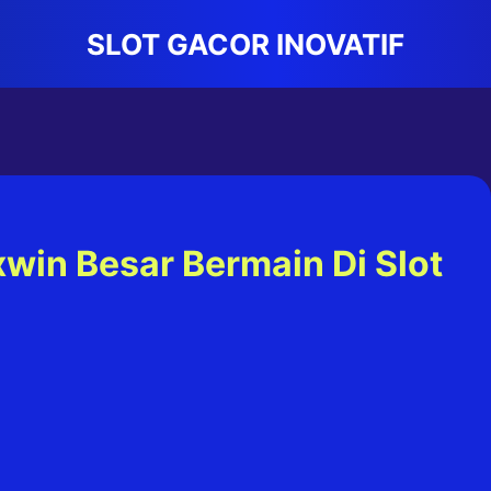
SLOT GACOR INOVATIF
in Besar Bermain Di Slot