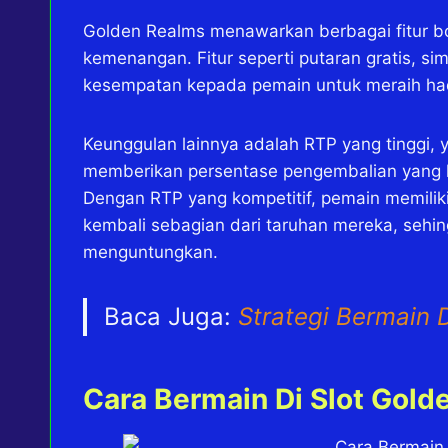
Golden Realms menawarkan berbagai fitur b
kemenangan. Fitur seperti putaran gratis, s
kesempatan kepada pemain untuk meraih had
Keunggulan lainnya adalah RTP yang tinggi,
memberikan persentase pengembalian yang l
Dengan RTP yang kompetitif, pemain memilik
kembali sebagian dari taruhan mereka, sehi
menguntungkan.
Baca Juga:
Strategi Bermain 
Cara Bermain Di Slot Gold