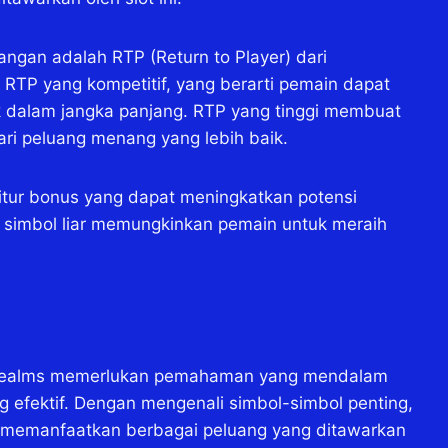
angan adalah RTP (Return to Player) dari
RTP yang kompetitif, yang berarti pemain dapat
 dalam jangka panjang. RTP yang tinggi membuat
ari peluang menang yang lebih baik.
itur bonus yang dapat meningkatkan potensi
n simbol liar memungkinkan pemain untuk meraih
 Realms memerlukan pemahaman yang mendalam
ng efektif. Dengan mengenali simbol-simbol penting,
at memanfaatkan berbagai peluang yang ditawarkan