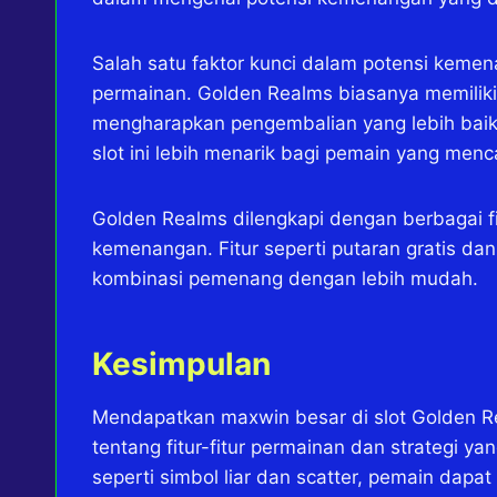
Salah satu faktor kunci dalam potensi kemen
permainan. Golden Realms biasanya memiliki 
mengharapkan pengembalian yang lebih baik
slot ini lebih menarik bagi pemain yang menc
Golden Realms dilengkapi dengan berbagai f
kemenangan. Fitur seperti putaran gratis da
kombinasi pemenang dengan lebih mudah.
Kesimpulan
Mendapatkan maxwin besar di slot Golden
tentang fitur-fitur permainan dan strategi ya
seperti simbol liar dan scatter, pemain dap