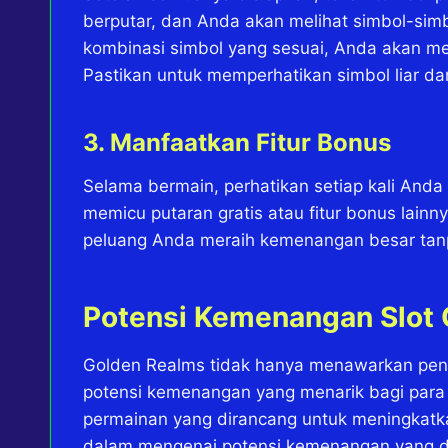
berputar, dan Anda akan melihat simbol-simb
kombinasi simbol yang sesuai, Anda akan m
Pastikan untuk memperhatikan simbol liar dan
3. Manfaatkan Fitur Bonus
Selama bermain, perhatikan setiap kali Anda
memicu putaran gratis atau fitur bonus lain
peluang Anda meraih kemenangan besar tan
Potensi Kemenangan Slot
Golden Realms tidak hanya menawarkan peng
potensi kemenangan yang menarik bagi para
permainan yang dirancang untuk meningkatkan
dalam mengenai potensi kemenangan yang dit