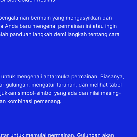
engalaman bermain yang mengasyikkan dan
a Anda baru mengenal permainan ini atau ingin
ah panduan langkah demi langkah tentang cara
n
untuk mengenali antarmuka permainan. Biasanya,
gulungan, mengatur taruhan, dan melihat tabel
kkan simbol-simbol yang ada dan nilai masing-
 dan kombinasi pemenang.
utar untuk memulai permainan. Gulungan akan