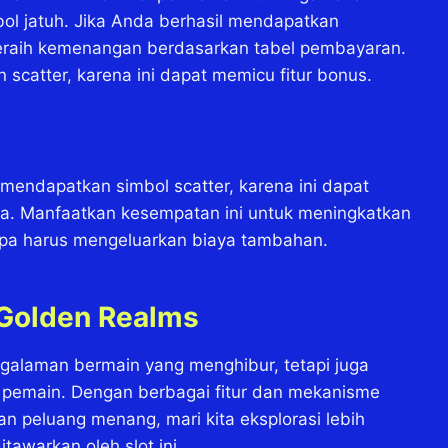
ol jatuh. Jika Anda berhasil mendapatkan
eraih kemenangan berdasarkan tabel pembayaran.
 scatter, karena ini dapat memicu fitur bonus.
 mendapatkan simbol scatter, karena ini dapat
nya. Manfaatkan kesempatan ini untuk meningkatkan
pa harus mengeluarkan biaya tambahan.
 Golden Realms
alaman bermain yang menghibur, tetapi juga
 pemain. Dengan berbagai fitur dan mekanisme
 peluang menang, mari kita eksplorasi lebih
awarkan oleh slot ini.