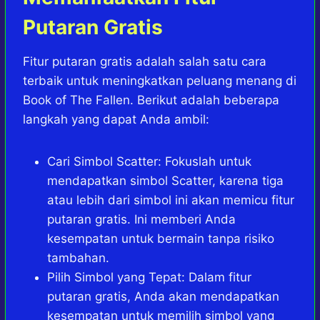
Putaran Gratis
Fitur putaran gratis adalah salah satu cara
terbaik untuk meningkatkan peluang menang di
Book of The Fallen. Berikut adalah beberapa
langkah yang dapat Anda ambil:
Cari Simbol Scatter: Fokuslah untuk
mendapatkan simbol Scatter, karena tiga
atau lebih dari simbol ini akan memicu fitur
putaran gratis. Ini memberi Anda
kesempatan untuk bermain tanpa risiko
tambahan.
Pilih Simbol yang Tepat: Dalam fitur
putaran gratis, Anda akan mendapatkan
kesempatan untuk memilih simbol yang