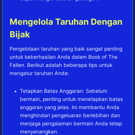
Mengelola Taruhan Dengan
Bijak
Pengelolaan taruhan yang baik sangat penting
untuk keberhasilan Anda dalam Book of The
Fallen. Berikut adalah beberapa tips untuk
mengatur taruhan Anda:
Tetapkan Batas Anggaran: Sebelum
bermain, penting untuk menetapkan batas
anggaran yang jelas. Ini membantu Anda
menghindari pengeluaran berlebihan dan
menjaga pengalaman bermain Anda tetap
menyenangkan.