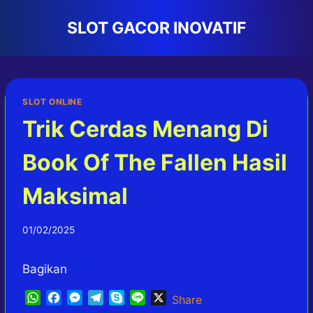
Skip
SLOT GACOR INOVATIF
to
content
SLOT ONLINE
Trik Cerdas Menang Di
Book Of The Fallen Hasil
Maksimal
01/02/2025
Bagikan
W
F
M
T
S
L
X
Share