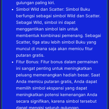
gulungan paling kiri.
Simbol Wild dan Scatter: Simbol Buku
berfungsi sebagai simbol Wild dan Scatter.
Sebagai Wild, simbol ini dapat
menggantikan simbol lain untuk
membentuk kombinasi pemenang. Sebagai
Scatter, tiga atau lebih simbol Buku yang
muncul di mana saja akan memicu fitur
putaran gratis.
Fitur Bonus: Fitur bonus dalam permainan
ini sangat penting untuk meningkatkan
peluang memenangkan hadiah besar. Saat
Anda memicu putaran gratis, Anda dapat
memilih simbol ekspansi yang dapat
meningkatkan potensi kemenangan Anda
secara signifikan, karena simbol tersebut
dapat mengisi seluruh gulungan.