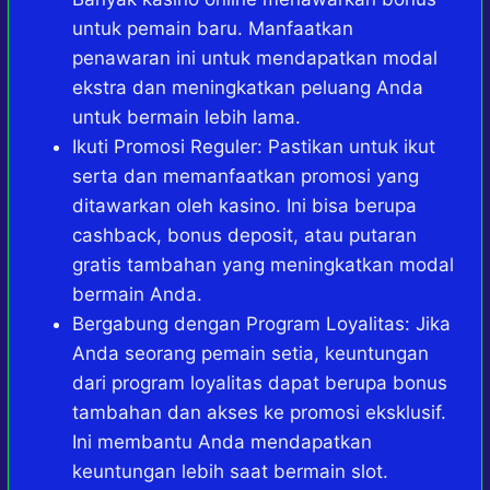
untuk pemain baru. Manfaatkan
penawaran ini untuk mendapatkan modal
ekstra dan meningkatkan peluang Anda
untuk bermain lebih lama.
Ikuti Promosi Reguler: Pastikan untuk ikut
serta dan memanfaatkan promosi yang
ditawarkan oleh kasino. Ini bisa berupa
cashback, bonus deposit, atau putaran
gratis tambahan yang meningkatkan modal
bermain Anda.
Bergabung dengan Program Loyalitas: Jika
Anda seorang pemain setia, keuntungan
dari program loyalitas dapat berupa bonus
tambahan dan akses ke promosi eksklusif.
Ini membantu Anda mendapatkan
keuntungan lebih saat bermain slot.