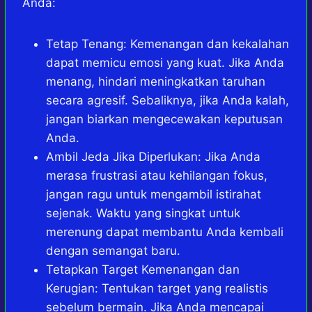
Anda:
Tetap Tenang: Kemenangan dan kekalahan
dapat memicu emosi yang kuat. Jika Anda
menang, hindari meningkatkan taruhan
secara agresif. Sebaliknya, jika Anda kalah,
jangan biarkan mengecewakan keputusan
Anda.
Ambil Jeda Jika Diperlukan: Jika Anda
merasa frustrasi atau kehilangan fokus,
jangan ragu untuk mengambil istirahat
sejenak. Waktu yang singkat untuk
merenung dapat membantu Anda kembali
dengan semangat baru.
Tetapkan Target Kemenangan dan
Kerugian: Tentukan target yang realistis
sebelum bermain. Jika Anda mencapai