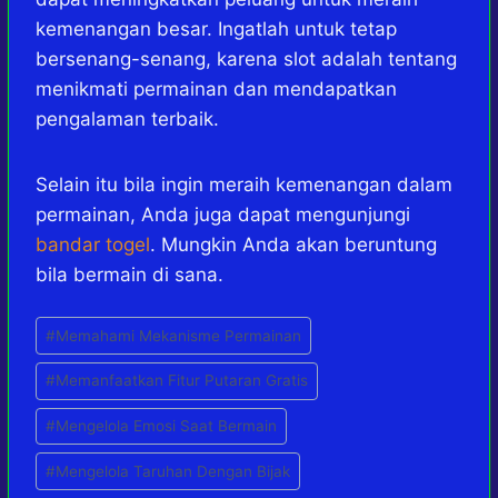
kemenangan besar. Ingatlah untuk tetap
bersenang-senang, karena slot adalah tentang
menikmati permainan dan mendapatkan
pengalaman terbaik.
Selain itu bila ingin meraih kemenangan dalam
permainan, Anda juga dapat mengunjungi
bandar togel
. Mungkin Anda akan beruntung
bila bermain di sana.
Post
#
Memahami Mekanisme Permainan
Tags:
#
Memanfaatkan Fitur Putaran Gratis
#
Mengelola Emosi Saat Bermain
#
Mengelola Taruhan Dengan Bijak