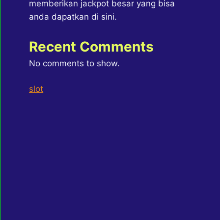
memberikan jackpot besar yang bisa
anda dapatkan di sini.
Recent Comments
No comments to show.
slot