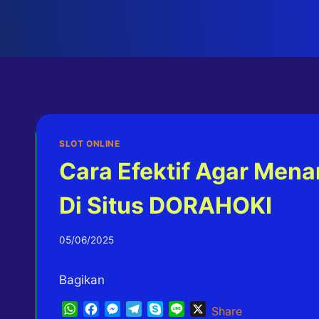
Skip
to
content
SLOT ONLINE
Cara Efektif Agar Mena
Di Situs DORAHOKI
05/06/2025
Bagikan
W
F
M
T
S
L
X
Share