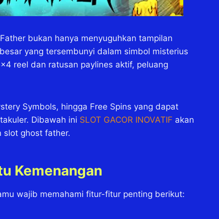
t Father bukan hanya menyuguhkan tampilan
 besar yang tersembunyi dalam simbol misterius
 reel dan ratusan paylines aktif, peluang
Mystery Symbols, hingga Free Spins yang dapat
kuler. Dibawah ini
SLOT GACOR INOVATIF
akan
lot ghost father.
entu Kemenangan
mu wajib memahami fitur-fitur penting berikut: