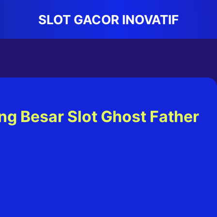
SLOT GACOR INOVATIF
ng Besar Slot Ghost Father