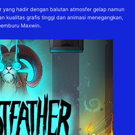
or yang hadir dengan balutan atmosfer gelap namun
an kualitas grafis tinggi dan animasi menegangkan,
n pemburu Maxwin.