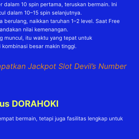
dalam 10 spin pertama, teruskan bermain. Ini
ul dalam 10–15 spin selanjutnya.
 berulang, naikkan taruhan 1–2 level. Saat Free
atgandakan nilai kemenangan.
g muncul, itu waktu yang tepat untuk
kombinasi besar makin tinggi.
patkan Jackpot Slot Devil’s Number
itus DORAHOKI
at bermain, tetapi juga fasilitas lengkap untuk