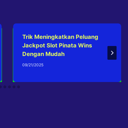
Trik Meningkatkan Peluang
Jackpot Slot Pinata Wins
Dengan Mudah
09/21/2025