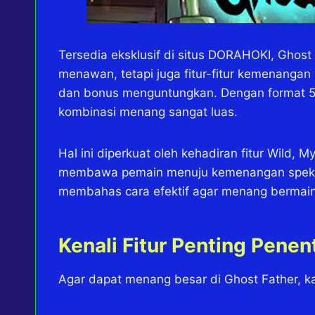
Tersedia eksklusif di situs DORAHOKI, Ghos
menawan, tetapi juga fitur-fitur kemenangan
dan bonus menguntungkan. Dengan format 5×4
kombinasi menang sangat luas.
Hal ini diperkuat oleh kehadiran fitur Wild, 
membawa pemain menuju kemenangan spekta
membahas cara efektif agar menang bermain s
Kenali Fitur Penting Pen
Agar dapat menang besar di Ghost Father, ka