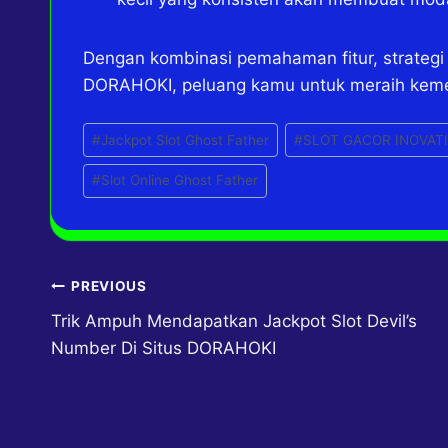
Dengan kombinasi pemahaman fitur, strategi b
DORAHOKI, peluang kamu untuk meraih kemen
Post
#
Jackpot Slot Ghost Father
#
SLOT GACOR INOVAT
Tags:
#
Slot Online Ghost Father
Post
PREVIOUS
Trik Ampuh Mendapatkan Jackpot Slot Devil’s
navigation
Number Di Situs DORAHOKI