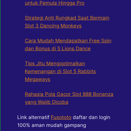
untuk Pemula Hingga Pro
Strategi Anti Rungkad Saat Bermain
Slot 3 Dancing Monkeys
Cara Mudah Mendapatkan Free Spin
dan Bonus di 5 Lions Dance
Tips Jitu Mengoptimalkan
Kemenangan di Slot 5 Rabbits
Megaways
Rahasia Pola Gacor Slot 888 Bonanza
yang Wajib Dicoba
Link alternatif
Fusototo
daftar dan login
100% aman mudah gampang