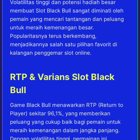
Volatilitas tinggi dan potensi hadiah besar
membuat Slot Black Bull sangat diminati oleh
pemain yang mencari tantangan dan peluang
untuk meraih kemenangan besar.
Popularitasnya terus berkembang,
menjadikannya salah satu pilihan favorit di
kalangan penggemar slot online.
RTP & Varians Slot Black
Bull
Game Black Bull menawarkan RTP (Return to
Player) sekitar 96,1%, yang memberikan
peluang yang cukup baik bagi pemain untuk
meraih kemenangan dalam jangka panjang.
Dengan volatilitas tinggi, permainan ini