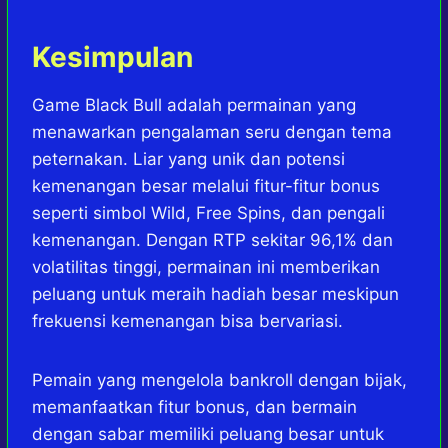
Kesimpulan
Game Black Bull adalah permainan yang
menawarkan pengalaman seru dengan tema
peternakan. Liar yang unik dan potensi
kemenangan besar melalui fitur-fitur bonus
seperti simbol Wild, Free Spins, dan pengali
kemenangan. Dengan RTP sekitar 96,1% dan
volatilitas tinggi, permainan ini memberikan
peluang untuk meraih hadiah besar meskipun
frekuensi kemenangan bisa bervariasi.
Pemain yang mengelola bankroll dengan bijak,
memanfaatkan fitur bonus, dan bermain
dengan sabar memiliki peluang besar untuk