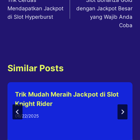
Trik Cerdas
Slot Bonanza Gold
navigation
Mendapatkan Jackpot
dengan Jackpot Besar
di Slot Hyperburst
yang Wajib Anda
Coba
Similar Posts
Trik Mudah Meraih Jackpot di Slot
Knight Rider
06/22/2025