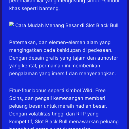
peternakan liar yang mengusung simbol-simbol
s
b
e
g
e
khas seperti banteng.
A
o
n
r
p
o
g
a
p
k
e
m
r
Peternakan, dan elemen-elemen alam yang
mengingatkan pada kehidupan di pedesaan.
Dengan desain grafis yang tajam dan atmosfer
yang kental, permainan ini memberikan
pengalaman yang imersif dan menyenangkan.
Fitur-fitur bonus seperti simbol Wild, Free
Spins, dan pengali kemenangan memberi
peluang besar untuk meraih hadiah besar.
Dengan volatilitas tinggi dan RTP yang
kompetitif, Slot Black Bull menawarkan peluang