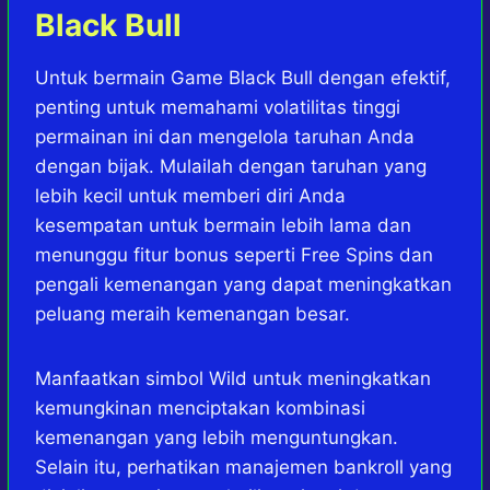
Black Bull
Untuk bermain Game Black Bull dengan efektif,
penting untuk memahami volatilitas tinggi
permainan ini dan mengelola taruhan Anda
dengan bijak. Mulailah dengan taruhan yang
lebih kecil untuk memberi diri Anda
kesempatan untuk bermain lebih lama dan
menunggu fitur bonus seperti Free Spins dan
pengali kemenangan yang dapat meningkatkan
peluang meraih kemenangan besar.
Manfaatkan simbol Wild untuk meningkatkan
kemungkinan menciptakan kombinasi
kemenangan yang lebih menguntungkan.
Selain itu, perhatikan manajemen bankroll yang