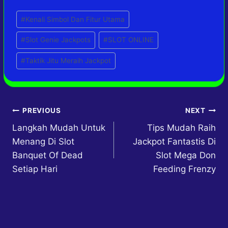
Post
#
Kenali Simbol Dan Fitur Utama
Tags:
#
Slot Genie Jackpots
#
SLOT ONLINE
#
Taktik Jitu Meraih Jackpot
Post
PREVIOUS
NEXT
Langkah Mudah Untuk
Tips Mudah Raih
navigation
Menang Di Slot
Jackpot Fantastis Di
Banquet Of Dead
Slot Mega Don
Setiap Hari
Feeding Frenzy