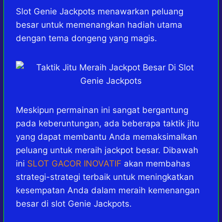
h
a
e
e
k
i
a
c
s
l
y
n
Slot Genie Jackpots menawarkan peluang
t
e
s
e
p
e
besar untuk memenangkan hadiah utama
s
b
e
g
e
dengan tema dongeng yang magis.
A
o
n
r
p
o
g
a
p
k
e
m
r
Meskipun permainan ini sangat bergantung
pada keberuntungan, ada beberapa taktik jitu
yang dapat membantu Anda memaksimalkan
peluang untuk meraih jackpot besar. Dibawah
ini
SLOT GACOR INOVATIF
akan membahas
strategi-strategi terbaik untuk meningkatkan
kesempatan Anda dalam meraih kemenangan
besar di slot Genie Jackpots.