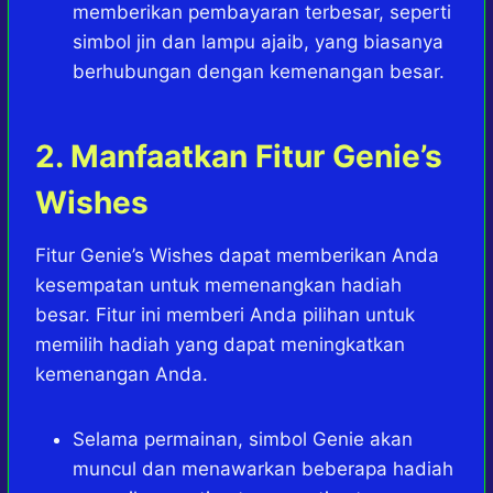
memberikan pembayaran terbesar, seperti
simbol jin dan lampu ajaib, yang biasanya
berhubungan dengan kemenangan besar.
2.
Manfaatkan Fitur Genie’s
Wishes
Fitur Genie’s Wishes dapat memberikan Anda
kesempatan untuk memenangkan hadiah
besar. Fitur ini memberi Anda pilihan untuk
memilih hadiah yang dapat meningkatkan
kemenangan Anda.
Selama permainan, simbol Genie akan
muncul dan menawarkan beberapa hadiah