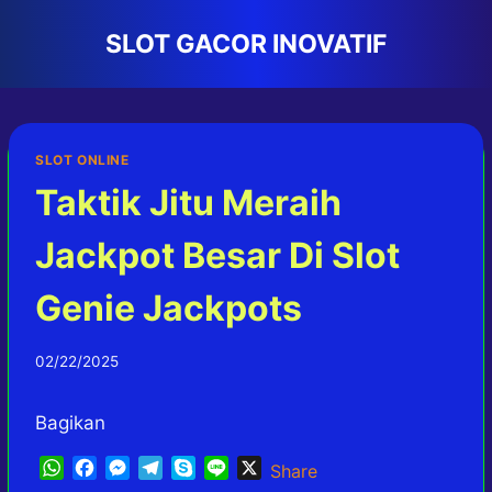
Skip
SLOT GACOR INOVATIF
to
content
SLOT ONLINE
Taktik Jitu Meraih
Jackpot Besar Di Slot
Genie Jackpots
02/22/2025
Bagikan
W
F
M
T
S
L
X
Share