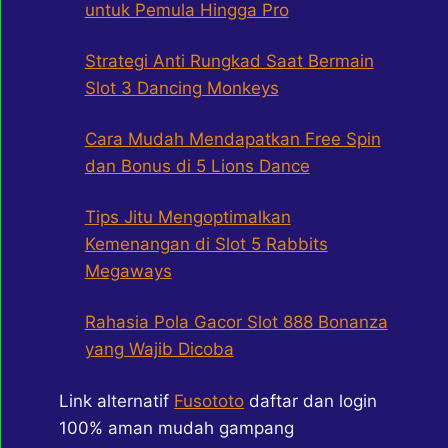
untuk Pemula Hingga Pro
Strategi Anti Rungkad Saat Bermain
Slot 3 Dancing Monkeys
Cara Mudah Mendapatkan Free Spin
dan Bonus di 5 Lions Dance
Tips Jitu Mengoptimalkan
Kemenangan di Slot 5 Rabbits
Megaways
Rahasia Pola Gacor Slot 888 Bonanza
yang Wajib Dicoba
Link alternatif
Fusototo
daftar dan login
100% aman mudah gampang