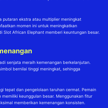
putaran ekstra atau multiplier meningkat
nfaatkan momen ini untuk meningkatkan
 Slot African Elephant memberi keuntungan besar.
emenangan
njadi senjata meraih kemenangan berkelanjutan.
imbol bernilai tinggi meningkat, sehingga
egi tepat dan pengelolaan taruhan cermat. Pemain
 memiliki keunggulan besar. Menggunakan fitur
 maksimal memberikan kemenangan konsisten.