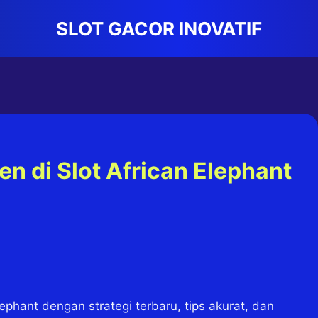
SLOT GACOR INOVATIF
n di Slot African Elephant
ephant dengan strategi terbaru, tips akurat, dan