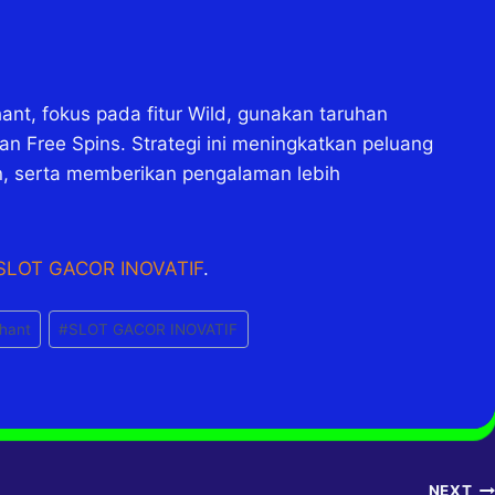
ant, fokus pada fitur Wild, gunakan taruhan
n Free Spins. Strategi ini meningkatkan peluang
, serta memberikan pengalaman lebih
SLOT GACOR INOVATIF
.
phant
#
SLOT GACOR INOVATIF
NEXT