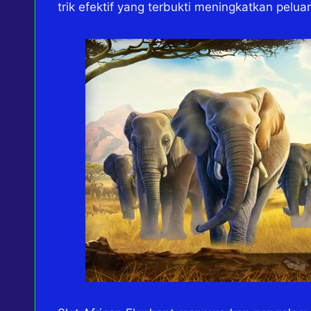
t
e
s
e
p
e
trik efektif yang terbukti meningkatkan pelua
s
b
e
g
e
A
o
n
r
p
o
g
a
p
k
e
m
r