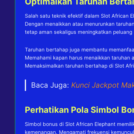
Optimalkan Taruhan Bert
Salah satu teknik efektif dalam Slot Africa
Dengan menaikkan atau menurunkan taruhan
tetap aman sekaligus meningkatkan peluang
Taruhan bertahap juga membantu memanfaa
Memahami kapan harus menaikkan taruhan at
Memaksimalkan taruhan bertahap di Slot Afri
Baca Juga:
Kunci Jackpot Maks
Perhatikan Pola Simbol Bo
Simbol bonus di Slot African Elephant memi
kemenangan. Mengamati frekuensi kemuncul