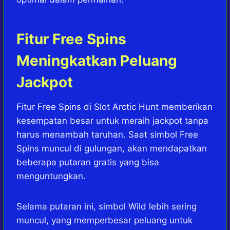
Fitur Free Spins
Meningkatkan Peluang
Jackpot
Fitur Free Spins di Slot Arctic Hunt memberikan
kesempatan besar untuk meraih jackpot tanpa
harus menambah taruhan. Saat simbol Free
Spins muncul di gulungan, akan mendapatkan
beberapa putaran gratis yang bisa
menguntungkan.
Selama putaran ini, simbol Wild lebih sering
muncul, yang memperbesar peluang untuk