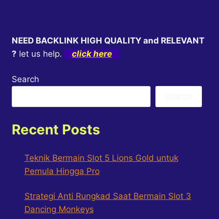
NEED BACKLINK HIGH QUALITY and RELEVANT
?
let us help.
click here
Search
Search
Recent Posts
Teknik Bermain Slot 5 Lions Gold untuk
Pemula Hingga Pro
Strategi Anti Rungkad Saat Bermain Slot 3
Dancing Monkeys