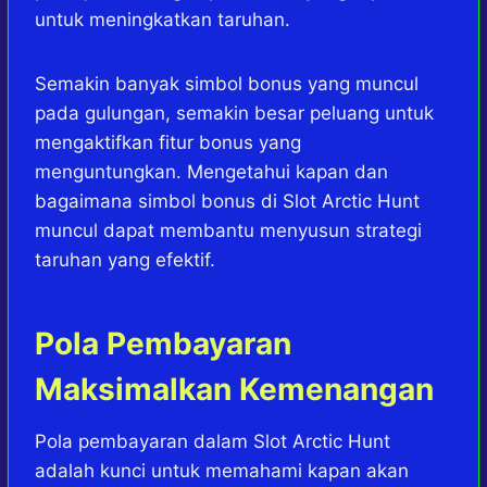
untuk meningkatkan taruhan.
Semakin banyak simbol bonus yang muncul
pada gulungan, semakin besar peluang untuk
mengaktifkan fitur bonus yang
menguntungkan. Mengetahui kapan dan
bagaimana simbol bonus di Slot Arctic Hunt
muncul dapat membantu menyusun strategi
taruhan yang efektif.
Pola Pembayaran
Maksimalkan Kemenangan
Pola pembayaran dalam Slot Arctic Hunt
adalah kunci untuk memahami kapan akan