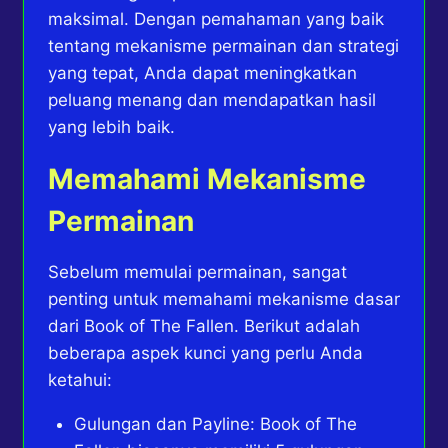
maksimal. Dengan pemahaman yang baik
tentang mekanisme permainan dan strategi
yang tepat, Anda dapat meningkatkan
peluang menang dan mendapatkan hasil
yang lebih baik.
Memahami Mekanisme
Permainan
Sebelum memulai permainan, sangat
penting untuk memahami mekanisme dasar
dari Book of The Fallen. Berikut adalah
beberapa aspek kunci yang perlu Anda
ketahui:
Gulungan dan Payline: Book of The