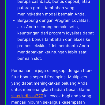
berupa cashback, bonus deposit, atau
putaran gratis tambahan yang
meningkatkan modal bermain Anda.
Bergabung dengan Program Loyalitas:
Jika Anda seorang pemain setia,
keuntungan dari program loyalitas dapat
berupa bonus tambahan dan akses ke
promosi eksklusif. Ini membantu Anda
mendapatkan keuntungan lebih saat
bermain slot.
Permainan ini juga dilengkapi dengan fitur-
fitur bonus seperti free spins. Multipliers
yang dapat meningkatkan peluang Anda
untuk memenangkan hadiah besar. Game
situs judi slot777
ini cocok bagi anda yang
mencari hiburan sekaligus kesempatan