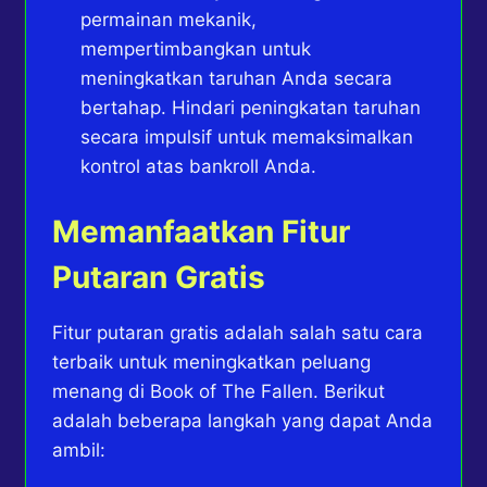
permainan mekanik,
mempertimbangkan untuk
meningkatkan taruhan Anda secara
bertahap. Hindari peningkatan taruhan
secara impulsif untuk memaksimalkan
kontrol atas bankroll Anda.
Memanfaatkan Fitur
Putaran Gratis
Fitur putaran gratis adalah salah satu cara
terbaik untuk meningkatkan peluang
menang di Book of The Fallen. Berikut
adalah beberapa langkah yang dapat Anda
ambil: