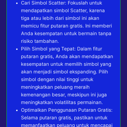
Cari Simbol Scatter: Fokuslah untuk
mendapatkan simbol Scatter, karena
tiga atau lebih dari simbol ini akan
memicu fitur putaran gratis. Ini memberi
Anda kesempatan untuk bermain tanpa
risiko tambahan.
Pilih Simbol yang Tepat: Dalam fitur
putaran gratis, Anda akan mendapatkan
kesempatan untuk memilih simbol yang
akan menjadi simbol ekspanding. Pilih
simbol dengan nilai tinggi untuk
meningkatkan peluang meraih
kemenangan besar, meskipun ini juga
meningkatkan volatilitas permainan.
Optimalkan Penggunaan Putaran Gratis:
Selama putaran gratis, pastikan untuk
memanfaatkan peluang untuk mencapai