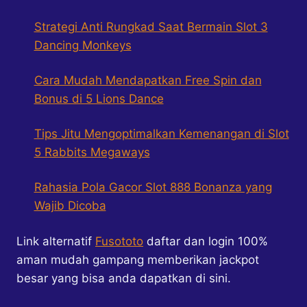
Strategi Anti Rungkad Saat Bermain Slot 3
Dancing Monkeys
Cara Mudah Mendapatkan Free Spin dan
Bonus di 5 Lions Dance
Tips Jitu Mengoptimalkan Kemenangan di Slot
5 Rabbits Megaways
Rahasia Pola Gacor Slot 888 Bonanza yang
Wajib Dicoba
Link alternatif
Fusototo
daftar dan login 100%
aman mudah gampang memberikan jackpot
besar yang bisa anda dapatkan di sini.