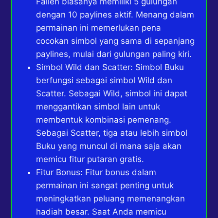
Fallen biasanya memiliki 5 gulungan
dengan 10 paylines aktif. Menang dalam
permainan ini memerlukan pena
cocokan simbol yang sama di sepanjang
paylines, mulai dari gulungan paling kiri.
Simbol Wild dan Scatter: Simbol Buku
berfungsi sebagai simbol Wild dan
Scatter. Sebagai Wild, simbol ini dapat
menggantikan simbol lain untuk
membentuk kombinasi pemenang.
Sebagai Scatter, tiga atau lebih simbol
Buku yang muncul di mana saja akan
memicu fitur putaran gratis.
Fitur Bonus: Fitur bonus dalam
permainan ini sangat penting untuk
meningkatkan peluang memenangkan
hadiah besar. Saat Anda memicu