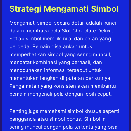
Strategi Mengamati Simbol
Mengamati simbol secara detail adalah kunci
dalam membaca pola Slot Chocolate Deluxe.
Setiap simbol memiliki nilai dan peran yang
berbeda. Pemain disarankan untuk
memperhatikan simbol yang sering muncul,
mencatat kombinasi yang berhasil, dan
menggunakan informasi tersebut untuk
menentukan langkah di putaran berikutnya.
Pengamatan yang konsisten akan membantu
pemain mengenali pola dengan lebih cepat.
Penting juga memahami simbol khusus seperti
pengganda atau simbol bonus. Simbol ini
sering muncul dengan pola tertentu yang bisa