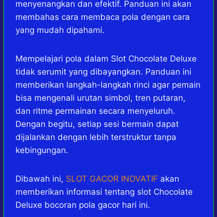
menyenangkan dan efektif. Panduan ini akan
membahas cara membaca pola dengan cara
yang mudah dipahami.
Mempelajari pola dalam Slot Chocolate Deluxe
tidak serumit yang dibayangkan. Panduan ini
memberikan langkah-langkah rinci agar pemain
bisa mengenali urutan simbol, tren putaran,
dan ritme permainan secara menyeluruh.
Dengan begitu, setiap sesi bermain dapat
dijalankan dengan lebih terstruktur tanpa
kebingungan.
Dibawah ini,
SLOT GACOR INOVATIF
akan
memberikan informasi tentang slot Chocolate
Deluxe bocoran pola gacor hari ini.