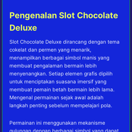
Pengenalan Slot Chocolate
Deluxe
Slot Chocolate Deluxe dirancang dengan tema
cokelat dan permen yang menarik,
menampilkan berbagai simbol manis yang
membuat pengalaman bermain lebih
menyenangkan. Setiap elemen grafis dipilih
untuk menciptakan suasana imersif yang
membuat pemain betah bermain lebih lama.
Mengenal permainan sejak awal adalah
langkah penting sebelum mempelajari pola.
Permainan ini menggunakan mekanisme
gulungan dengan berbagai simbol yang dapat