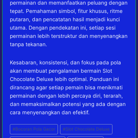
permainan dan memanfaatkan peluang dengan
tepat. Pemahaman simbol, fitur khusus, ritme
putaran, dan pencatatan hasil menjadi kunci
utama. Dengan pendekatan ini, setiap sesi
permainan lebih terstruktur dan menyenangkan
tanpa tekanan.
Kesabaran, konsistensi, dan fokus pada pola
akan membuat pengalaman bermain Slot
Chocolate Deluxe lebih optimal. Panduan ini
dirancang agar setiap pemain bisa menikmati
permainan dengan lebih percaya diri, terarah,
dan memaksimalkan potensi yang ada dengan
cara menyenangkan dan efektif.
Post
#
Bocoran Pola Gacor
#
Slot Chocolate Deluxe
Tags: