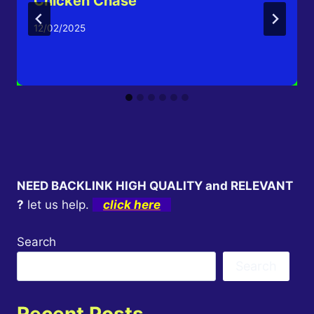
Chicken Chase
12/02/2025
NEED BACKLINK HIGH QUALITY and RELEVANT
?
let us help.
click here
Search
Search
Recent Posts