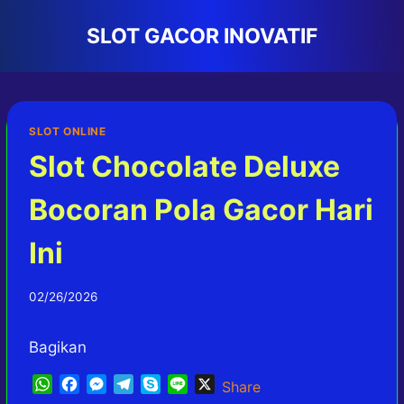
Skip
SLOT GACOR INOVATIF
to
content
SLOT ONLINE
Slot Chocolate Deluxe
Bocoran Pola Gacor Hari
Ini
02/26/2026
Bagikan
W
F
M
T
S
L
X
Share