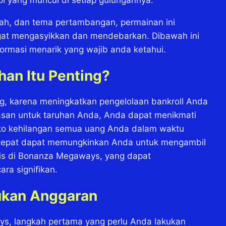
l yang muncul di setiap gulungannya.
rah, dan tema pertambangan, permainan ini
at mengasyikkan dan mendebarkan. Dibawah ini
rmasi menarik yang wajib anda ketahui.
an Itu Penting?
g, karena meningkatkan pengelolaan bankroll Anda
san untuk taruhan Anda, Anda dapat menikmati
iko kehilangan semua uang Anda dalam waktu
ng tepat dapat memungkinkan Anda untuk mengambil
atis di Bonanza Megaways, yang dapat
ra signifikan.
ukan Anggaran
s, langkah pertama yang perlu Anda lakukan