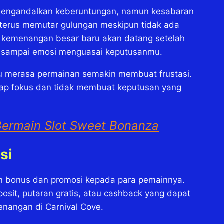
 mengandalkan keberuntungan, namun kesabaran
k terus memutar gulungan meskipun tidak ada
 kemenangan besar baru akan datang setelah
n sampai emosi menguasai keputusanmu.
amu merasa permainan semakin membuat frustasi.
etap fokus dan tidak membuat keputusan yang
Bermain Slot Sweet Bonanza
si
an bonus dan promosi kepada para pemainnya.
sit, putaran gratis, atau cashback yang dapat
nangan di Carnival Cove.