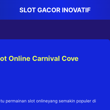
SLOT GACOR INOVATIF
lot Online Carnival Cove
atu permainan slot onlineyang semakin populer di