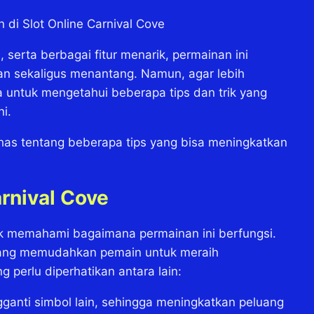
serta berbagai fitur menarik, permainan ini
 sekaligus menantang. Namun, agar lebih
untuk mengetahui beberapa tips dan trik yang
i.
s tentang beberapa tips yang bisa meningkatkan
rnival Cove
uk memahami bagaimana permainan ini berfungsi.
 yang memudahkan pemain untuk meraih
 perlu diperhatikan antara lain:
gganti simbol lain, sehingga meningkatkan peluang