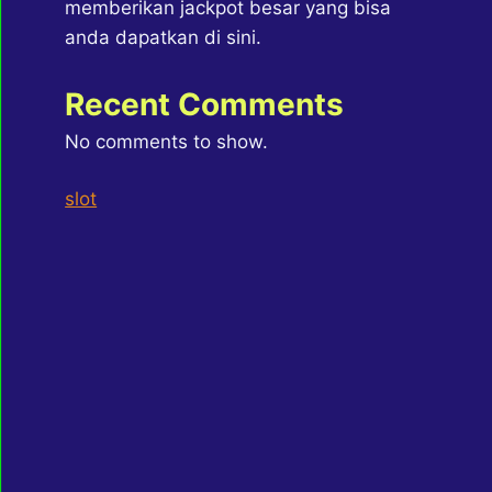
memberikan jackpot besar yang bisa
anda dapatkan di sini.
Recent Comments
No comments to show.
slot