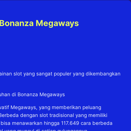
i Bonanza Megaways
ainan slot yang sangat populer yang dikembangkan
vatif Megaways, yang memberikan peluang
erbeda dengan slot tradisional yang memiliki
 bisa menawarkan hingga 117.649 cara berbeda