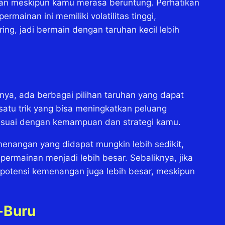
han meskipun kamu merasa beruntung. Perhatikan
ermainan ini memiliki volatilitas tinggi,
ng, jadi bermain dengan taruhan kecil lebih
innya, ada berbagai pilihan taruhan yang dapat
atu trik yang bisa meningkatkan peluang
esuai dengan kemampuan dan strategi kamu.
menangan yang didapat mungkin lebih sedikit,
permainan menjadi lebih besar. Sebaliknya, jika
 potensi kemenangan juga lebih besar, meskipun
-Buru