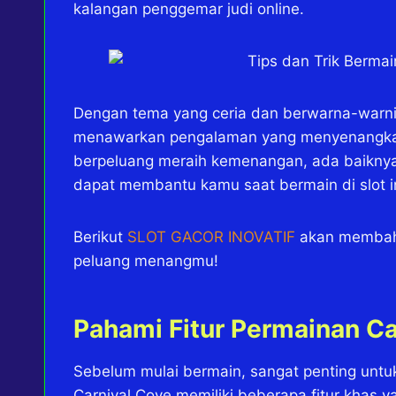
t
e
s
e
p
e
kalangan penggemar judi online.
s
b
e
g
e
A
o
n
r
p
o
g
a
p
k
e
m
r
Dengan tema yang ceria dan berwarna-warni, 
menawarkan pengalaman yang menyenangkan
berpeluang meraih kemenangan, ada baiknya 
dapat membantu kamu saat bermain di slot in
Berikut
SLOT GACOR INOVATIF
akan membaha
peluang menangmu!
Pahami Fitur Permainan Ca
Sebelum mulai bermain, sangat penting unt
Carnival Cove memiliki beberapa fitur khas