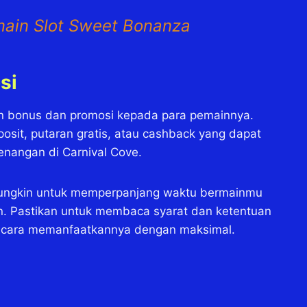
main Slot Sweet Bonanza
si
an bonus dan promosi kepada para pemainnya.
sit, putaran gratis, atau cashback yang dapat
nangan di Carnival Cove.
ungkin untuk memperpanjang waktu bermainmu
 Pastikan untuk membaca syarat dan ketentuan
u cara memanfaatkannya dengan maksimal.