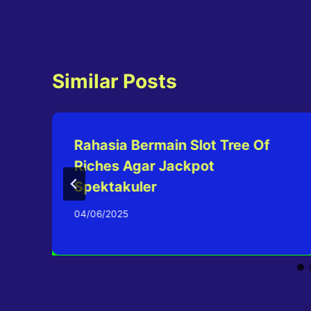
Similar Posts
Rahasia Bermain Slot Tree Of
Riches Agar Jackpot
Spektakuler
04/06/2025