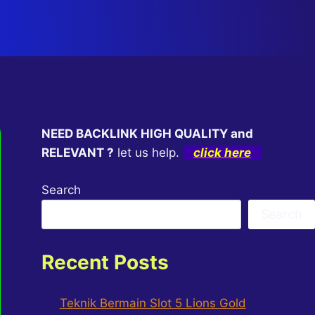
NEED BACKLINK HIGH QUALITY and
RELEVANT ?
let us help.
click here
Search
Search
Recent Posts
Teknik Bermain Slot 5 Lions Gold