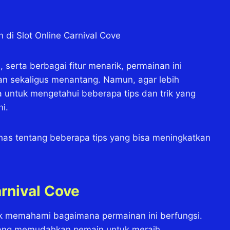
serta berbagai fitur menarik, permainan ini
 sekaligus menantang. Namun, agar lebih
untuk mengetahui beberapa tips dan trik yang
i.
s tentang beberapa tips yang bisa meningkatkan
rnival Cove
uk memahami bagaimana permainan ini berfungsi.
 yang memudahkan pemain untuk meraih