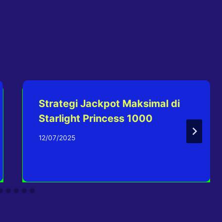
Strategi Jackpot Maksimal di
Starlight Princess 1000
12/07/2025