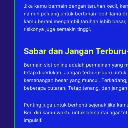
Jika kamu bermain dengan taruhan kecil, ke
namun peluang untuk bertahan lebih lama di 
kamu berani mengambil taruhan lebih besar,
risikonya juga semakin tinggi.
Sabar dan Jangan Terburu
Bermain slot online adalah permainan yang
tetap diperlukan. Jangan terburu-buru untu
kemenangan besar yang muncul. Terkadang,
beberapa putaran. Tetap tenang, dan janga
Penting juga untuk berhenti sejenak jika k
Beri diri kamu waktu untuk bersantai agar t
impulsif.