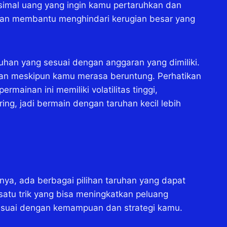
simal uang yang ingin kamu pertaruhkan dan
 akan membantu menghindari kerugian besar yang
uhan yang sesuai dengan anggaran yang dimiliki.
han meskipun kamu merasa beruntung. Perhatikan
ermainan ini memiliki volatilitas tinggi,
ng, jadi bermain dengan taruhan kecil lebih
innya, ada berbagai pilihan taruhan yang dapat
atu trik yang bisa meningkatkan peluang
esuai dengan kemampuan dan strategi kamu.