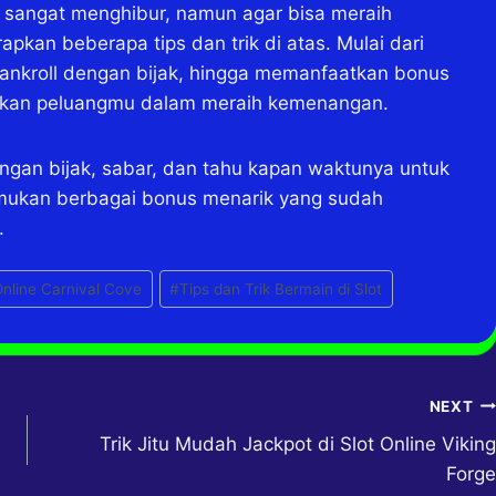
g sangat menghibur, namun agar bisa meraih
kan beberapa tips dan trik di atas. Mulai dari
bankroll dengan bijak, hingga memanfaatkan bonus
atkan peluangmu dalam meraih kemenangan.
engan bijak, sabar, dan tahu kapan waktunya untuk
emukan berbagai bonus menarik yang sudah
.
Online Carnival Cove
#
Tips dan Trik Bermain di Slot
NEXT
Trik Jitu Mudah Jackpot di Slot Online Viking
Forge