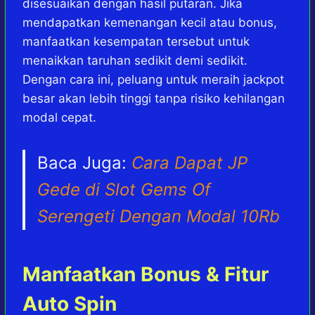
disesuaikan dengan hasil putaran. Jika
mendapatkan kemenangan kecil atau bonus,
manfaatkan kesempatan tersebut untuk
menaikkan taruhan sedikit demi sedikit.
Dengan cara ini, peluang untuk meraih jackpot
besar akan lebih tinggi tanpa risiko kehilangan
modal cepat.
Baca Juga:
Cara Dapat JP
Gede di Slot Gems Of
Serengeti Dengan Modal 10Rb
Manfaatkan Bonus & Fitur
Auto Spin