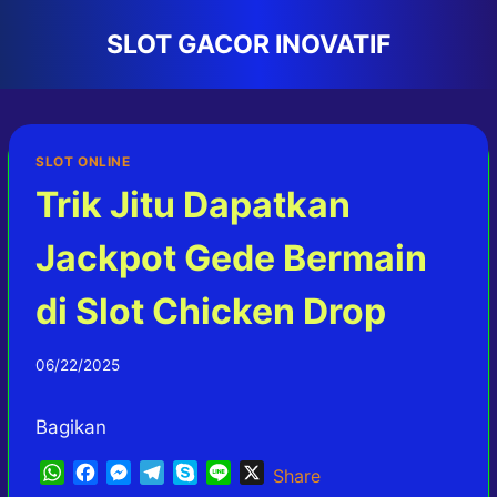
Skip
SLOT GACOR INOVATIF
to
content
SLOT ONLINE
Trik Jitu Dapatkan
Jackpot Gede Bermain
di Slot Chicken Drop
06/22/2025
Bagikan
W
F
M
T
S
L
X
Share