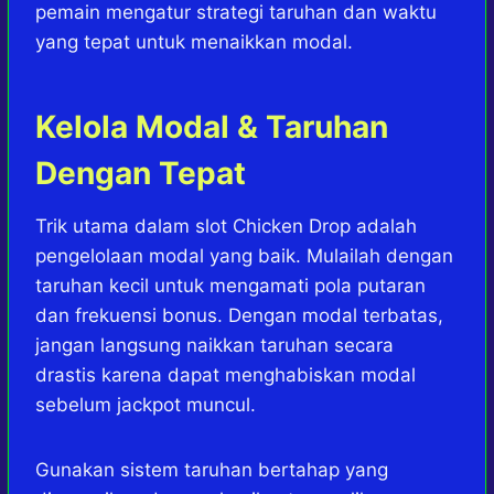
pemain mengatur strategi taruhan dan waktu
yang tepat untuk menaikkan modal.
Kelola Modal & Taruhan
Dengan Tepat
Trik utama dalam slot Chicken Drop adalah
pengelolaan modal yang baik. Mulailah dengan
taruhan kecil untuk mengamati pola putaran
dan frekuensi bonus. Dengan modal terbatas,
jangan langsung naikkan taruhan secara
drastis karena dapat menghabiskan modal
sebelum jackpot muncul.
Gunakan sistem taruhan bertahap yang