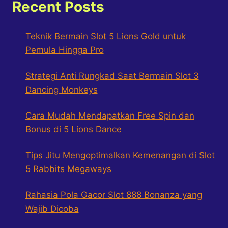
Recent Posts
Teknik Bermain Slot 5 Lions Gold untuk
Pemula Hingga Pro
Strategi Anti Rungkad Saat Bermain Slot 3
Dancing Monkeys
Cara Mudah Mendapatkan Free Spin dan
Bonus di 5 Lions Dance
Tips Jitu Mengoptimalkan Kemenangan di Slot
5 Rabbits Megaways
Rahasia Pola Gacor Slot 888 Bonanza yang
Wajib Dicoba