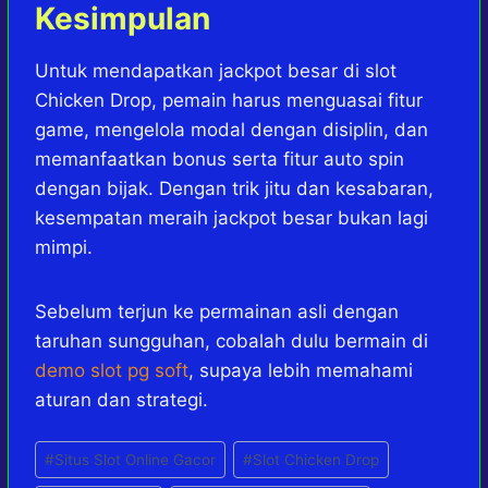
Kesimpulan
Untuk mendapatkan jackpot besar di slot
Chicken Drop, pemain harus menguasai fitur
game, mengelola modal dengan disiplin, dan
memanfaatkan bonus serta fitur auto spin
dengan bijak. Dengan trik jitu dan kesabaran,
kesempatan meraih jackpot besar bukan lagi
mimpi.
Sebelum terjun ke permainan asli dengan
taruhan sungguhan, cobalah dulu bermain di
demo slot pg soft
, supaya lebih memahami
aturan dan strategi.
Post
#
Situs Slot Online Gacor
#
Slot Chicken Drop
Tags: