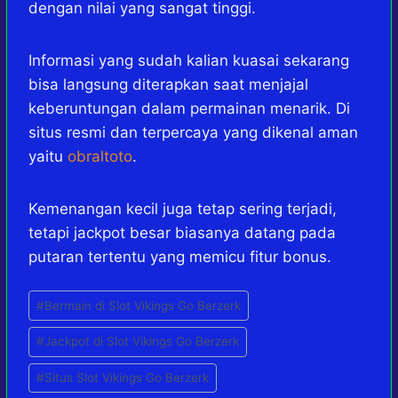
dengan nilai yang sangat tinggi.
Informasi yang sudah kalian kuasai sekarang
bisa langsung diterapkan saat menjajal
keberuntungan dalam permainan menarik. Di
situs resmi dan terpercaya yang dikenal aman
yaitu
obraltoto
.
Kemenangan kecil juga tetap sering terjadi,
tetapi jackpot besar biasanya datang pada
putaran tertentu yang memicu fitur bonus.
Post
#
Bermain di Slot Vikings Go Berzerk
Tags:
#
Jackpot di Slot Vikings Go Berzerk
#
Situs Slot Vikings Go Berzerk