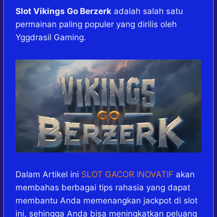
h
a
e
e
k
i
a
c
s
l
y
n
Slot Vikings Go Berzerk
adalah salah satu
t
e
s
e
p
e
permainan paling populer yang dirilis oleh
s
b
e
g
e
Yggdrasil Gaming.
A
o
n
r
p
o
g
a
p
k
e
m
r
Dalam Artikel ini
SLOT GACOR INOVATIF
akan
membahas berbagai tips rahasia yang dapat
membantu Anda memenangkan jackpot di slot
ini, sehingga Anda bisa meningkatkan peluang