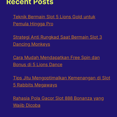
Recent Posts
Teknik Bermain Slot 5 Lions Gold untuk
Pemula Hingga Pro
Strategi Anti Rungkad Saat Bermain Slot 3
Dancing Monkeys
Cara Mudah Mendapatkan Free Spin dan
Bonus di 5 Lions Dance
Tips Jitu Mengoptimalkan Kemenangan di Slot
5 Rabbits Megaways
Rahasia Pola Gacor Slot 888 Bonanza yang
Wajib Dicoba