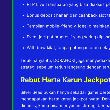
RTP Live Transparan yang bisa diakses p
Bonus deposit harian dan cashback slot ta
Tampilan mobile-friendly, ideal dimainka
Event jackpot progresif yang sering dipas
Withdraw kilat, tanpa potongan atau dela
Tidak hanya itu, DORAHOKI juga menyediakan 
strategi sebelum terjun langsung dengan ta
Rebut Harta Karun Jackpot
Silver Seas bukan hanya sekadar game bertem
mendapatkan harta karun jackpot nyata. Deng
dinamis, kamu bisa menyusun strategi berma