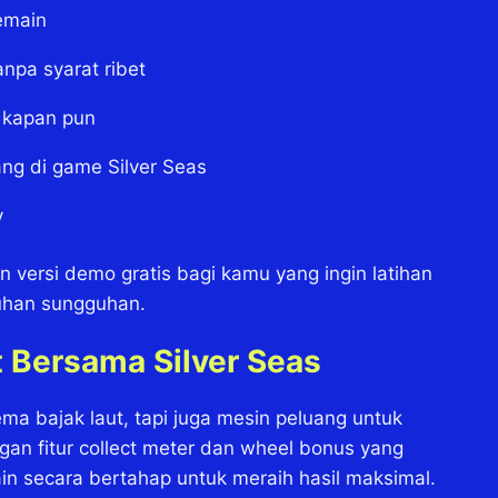
emain
npa syarat ribet
n kapan pun
ang di game Silver Seas
y
versi demo gratis bagi kamu yang ingin latihan
ruhan sungguhan.
 Bersama Silver Seas
a bajak laut, tapi juga mesin peluang untuk
an fitur collect meter dan wheel bonus yang
in secara bertahap untuk meraih hasil maksimal.