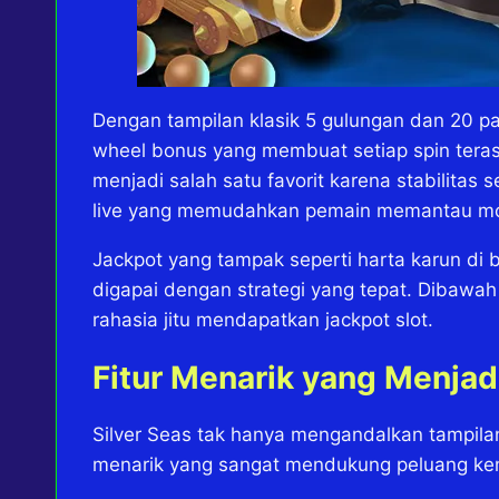
Dengan tampilan klasik 5 gulungan dan 20 p
wheel bonus yang membuat setiap spin teras
menjadi salah satu favorit karena stabilitas 
live yang memudahkan pemain memantau m
Jackpot yang tampak seperti harta karun di 
digapai dengan strategi yang tepat. Dibawah
rahasia jitu mendapatkan jackpot slot.
Fitur Menarik yang Menjad
Silver Seas tak hanya mengandalkan tampilan 
menarik yang sangat mendukung peluang k