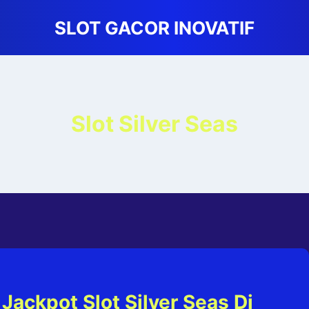
SLOT GACOR INOVATIF
Slot Silver Seas
Jackpot Slot Silver Seas Di