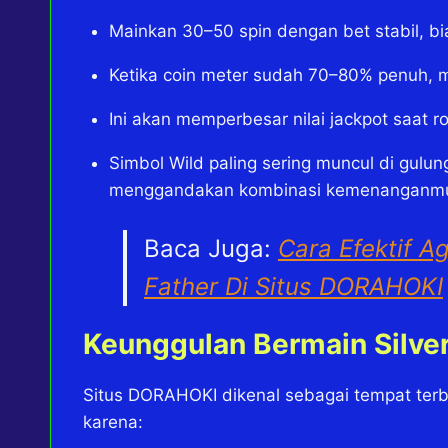
Mainkan 30–50 spin dengan bet stabil, b
Ketika coin meter sudah 70–80% penuh, mu
Ini akan memperbesar nilai jackpot saat ro
Simbol Wild paling sering muncul di gulung
menggandakan kombinasi kemenanganm
Baca Juga:
Cara Efektif A
Father Di Situs DORAHOKI
Keunggulan Bermain Silve
Situs DORAHOKI dikenal sebagai tempat terbai
karena: