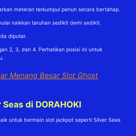
iarkan meteran terkumpul penuh secara bertahap.
lai naikkan taruhan sedikit demi sedikit.
da diputar.
an 2, 3, dan 4. Perhatikan posisi ini untuk
u.
gar Menang Besar Slot Ghost
r Seas di DORAHOKI
k untuk bermain slot jackpot seperti Silver Seas