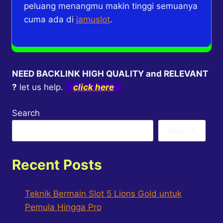
peluang menangmu makin tinggi semuanya
cuma ada di
jamuslot
.
NEED BACKLINK HIGH QUALITY and RELEVANT
?
let us help.
click here
Search
Search
Recent Posts
Teknik Bermain Slot 5 Lions Gold untuk
Pemula Hingga Pro