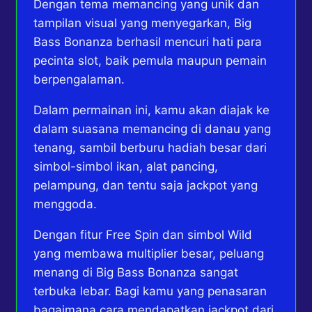
Dengan tema memancing yang unik dan
tampilan visual yang menyegarkan, Big
Bass Bonanza berhasil mencuri hati para
pecinta slot, baik pemula maupun pemain
berpengalaman.
Dalam permainan ini, kamu akan diajak ke
dalam suasana memancing di danau yang
tenang, sambil berburu hadiah besar dari
simbol-simbol ikan, alat pancing,
pelampung, dan tentu saja jackpot yang
menggoda.
Dengan fitur Free Spin dan simbol Wild
yang membawa multiplier besar, peluang
menang di Big Bass Bonanza sangat
terbuka lebar. Bagi kamu yang penasaran
bagaimana cara mendapatkan jackpot dari