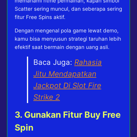
memahami ritme permainan, kapan simbol
Scatter sering muncul, dan seberapa sering
fitur Free Spins aktif.
Dengan mengenal pola game lewat demo,
kamu bisa menyusun strategi taruhan lebih
efektif saat bermain dengan uang asli.
Baca Juga:
Rahasia
Jitu Mendapatkan
Jackpot Di Slot Fire
Strike 2
3. Gunakan Fitur Buy Free
Spin