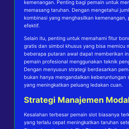
kemenangan. Penting bagi pemain untuk m
memasang taruhan. Dengan mengetahui juml
kombinasi yang menghasilkan kemenangan, p
efektif.
Selain itu, penting untuk memahami fitur bo
gratis dan simbol khusus yang bisa memicu m
beberapa putaran awal dapat memberikan in
pemain profesional menggunakan teknik pen
Dengan menyusun strategi berdasarkan pe
bukan hanya mengandalkan keberuntungan se
yang meningkatkan peluang ledakan cuan.
Strategi Manajemen Modal
Kesalahan terbesar pemain slot biasanya te
yang terlalu cepat meningkatkan taruhan se