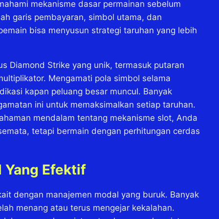
emahami mekanisme dasar permainan sebelum
ah garis pembayaran, simbol utama, dan
emain bisa menyusun strategi taruhan yang lebih
nus Diamond Strike yang unik, termasuk putaran
ultiplikator. Mengamati pola simbol selama
dikasi kapan peluang besar muncul. Banyak
gamatan ini untuk memaksimalkan setiap taruhan.
mahaman mendalam tentang mekanisme slot, Anda
mata, tetapi bermain dengan perhitungan cerdas
 Yang Efektif
rkait dengan manajemen modal yang buruk. Banyak
telah menang atau terus mengejar kekalahan.