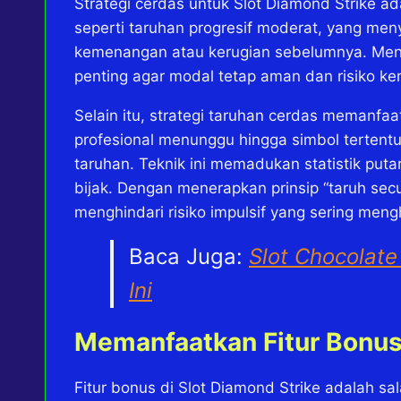
Strategi cerdas untuk Slot Diamond Strike a
seperti taruhan progresif moderat, yang me
kemenangan atau kerugian sebelumnya. Menet
penting agar modal tetap aman dan risiko ke
Selain itu, strategi taruhan cerdas memanfa
profesional menunggu hingga simbol tertent
taruhan. Teknik ini memadukan statistik pu
bijak. Dengan menerapkan prinsip “taruh sec
menghindari risiko impulsif yang sering men
Baca Juga:
Slot Chocolate
Ini
Memanfaatkan Fitur Bonus
Fitur bonus di Slot Diamond Strike adalah sa