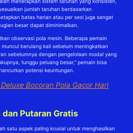
dalah menerapkan sistem taruhan yang konsisten,
nyesuaikan jumlah taruhan berdasarkan
apkan batas harian atau per sesi juga sangat
rugian besar dapat diminimalkan.
atkan observasi pola mesin. Beberapa pemain
u muncul berulang kali sebelum meningkatkan
taran sebelumnya dengan pengelolaan modal yang
ukupnya, tunggu peluang besar,” pemain bisa
ghancurkan potensi keuntungan.
 Deluxe Bocoran Pola Gacor Hari
 dan Putaran Gratis
lah satu aspek paling krusial untuk menghasilkan