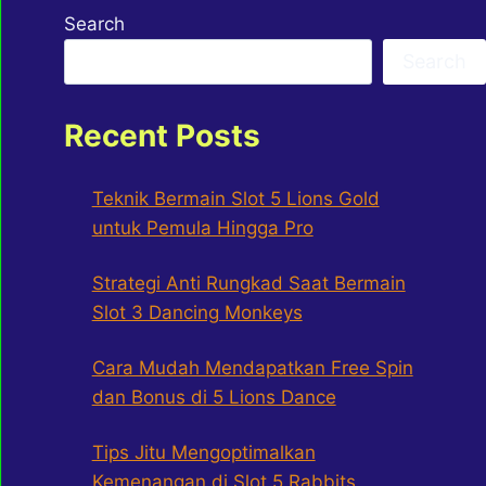
Search
Search
Recent Posts
Teknik Bermain Slot 5 Lions Gold
untuk Pemula Hingga Pro
Strategi Anti Rungkad Saat Bermain
Slot 3 Dancing Monkeys
Cara Mudah Mendapatkan Free Spin
dan Bonus di 5 Lions Dance
Tips Jitu Mengoptimalkan
Kemenangan di Slot 5 Rabbits