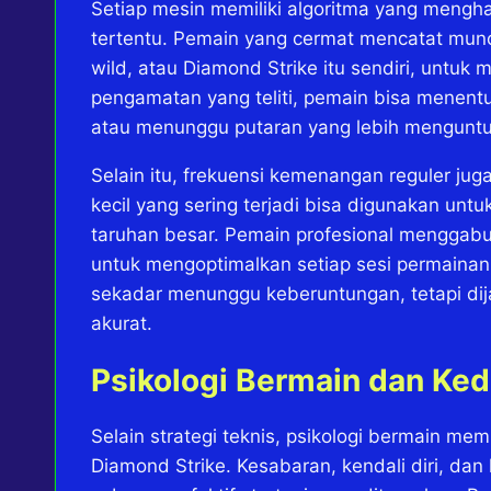
Setiap mesin memiliki algoritma yang mengha
tertentu. Pemain yang cermat mencatat muncu
wild, atau Diamond Strike itu sendiri, untuk
pengamatan yang teliti, pemain bisa menen
atau menunggu putaran yang lebih mengunt
Selain itu, frekuensi kemenangan reguler ju
kecil yang sering terjadi bisa digunakan u
taruhan besar. Pemain profesional menggabu
untuk mengoptimalkan setiap sesi permainan.
sekadar menunggu keberuntungan, tetapi di
akurat.
Psikologi Bermain dan Ked
Selain strategi teknis, psikologi bermain mem
Diamond Strike. Kesabaran, kendali diri, 