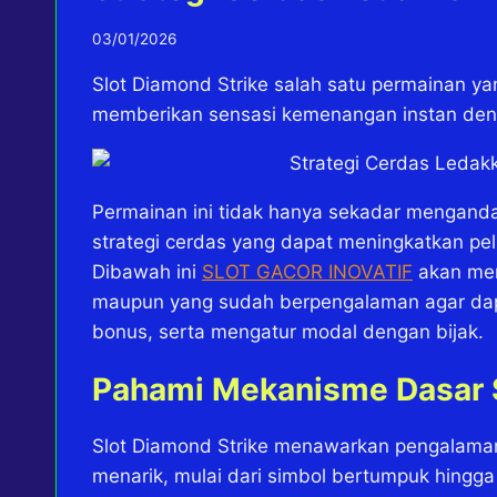
03/01/2026
Slot Diamond Strike salah satu permainan y
memberikan sensasi kemenangan instan den
Permainan ini tidak hanya sekadar mengand
strategi cerdas yang dapat meningkatkan p
Dibawah ini
SLOT GACOR INOVATIF
akan mem
maupun yang sudah berpengalaman agar dapa
bonus, serta mengatur modal dengan bijak.
Pahami Mekanisme Dasar S
Slot Diamond Strike menawarkan pengalaman
menarik, mulai dari simbol bertumpuk hingg