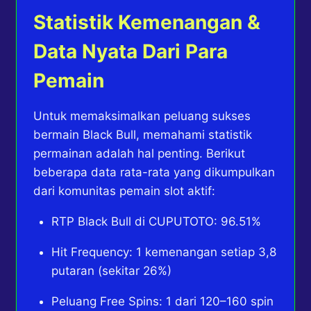
Statistik Kemenangan &
Data Nyata Dari Para
Pemain
Untuk memaksimalkan peluang sukses
bermain Black Bull, memahami statistik
permainan adalah hal penting. Berikut
beberapa data rata-rata yang dikumpulkan
dari komunitas pemain slot aktif:
RTP Black Bull di CUPUTOTO: 96.51%
Hit Frequency: 1 kemenangan setiap 3,8
putaran (sekitar 26%)
Peluang Free Spins: 1 dari 120–160 spin