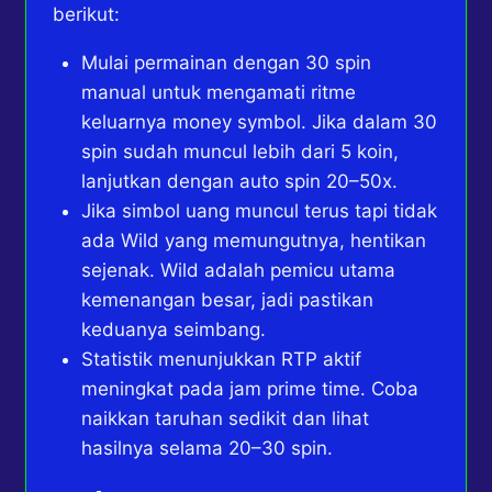
berikut:
Mulai permainan dengan 30 spin
manual untuk mengamati ritme
keluarnya money symbol. Jika dalam 30
spin sudah muncul lebih dari 5 koin,
lanjutkan dengan auto spin 20–50x.
Jika simbol uang muncul terus tapi tidak
ada Wild yang memungutnya, hentikan
sejenak. Wild adalah pemicu utama
kemenangan besar, jadi pastikan
keduanya seimbang.
Statistik menunjukkan RTP aktif
meningkat pada jam prime time. Coba
naikkan taruhan sedikit dan lihat
hasilnya selama 20–30 spin.