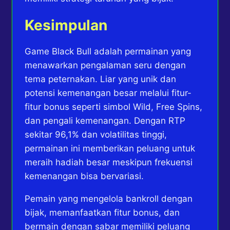
Kesimpulan
Game Black Bull adalah permainan yang
menawarkan pengalaman seru dengan
tema peternakan. Liar yang unik dan
potensi kemenangan besar melalui fitur-
fitur bonus seperti simbol Wild, Free Spins,
dan pengali kemenangan. Dengan RTP
sekitar 96,1% dan volatilitas tinggi,
permainan ini memberikan peluang untuk
meraih hadiah besar meskipun frekuensi
kemenangan bisa bervariasi.
Pemain yang mengelola bankroll dengan
bijak, memanfaatkan fitur bonus, dan
bermain dengan sabar memiliki peluang