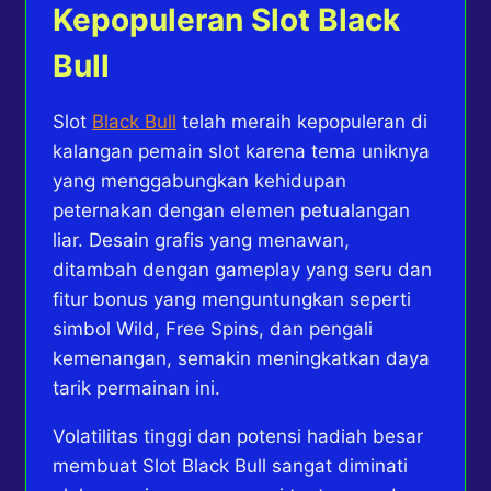
Kepopuleran Slot Black
Bull
Slot
Black Bull
telah meraih kepopuleran di
kalangan pemain slot karena tema uniknya
yang menggabungkan kehidupan
peternakan dengan elemen petualangan
liar. Desain grafis yang menawan,
ditambah dengan gameplay yang seru dan
fitur bonus yang menguntungkan seperti
simbol Wild, Free Spins, dan pengali
kemenangan, semakin meningkatkan daya
tarik permainan ini.
Volatilitas tinggi dan potensi hadiah besar
membuat Slot Black Bull sangat diminati