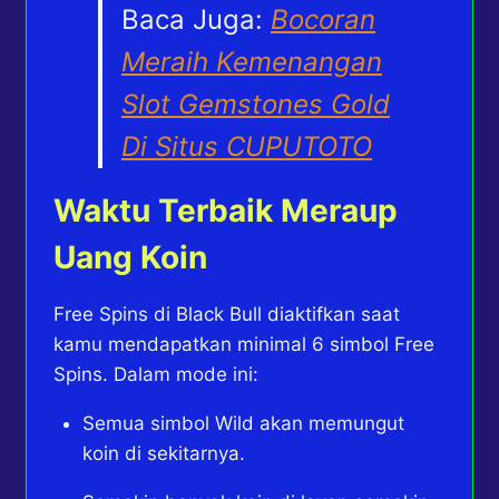
Baca Juga:
Bocoran
Meraih Kemenangan
Slot Gemstones Gold
Di Situs CUPUTOTO
Waktu Terbaik Meraup
Uang Koin
Free Spins di Black Bull diaktifkan saat
kamu mendapatkan minimal 6 simbol Free
Spins. Dalam mode ini:
Semua simbol Wild akan memungut
koin di sekitarnya.