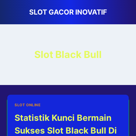
Skip
SLOT GACOR INOVATIF
to
content
Slot Black Bull
SLOT ONLINE
Statistik Kunci Bermain
Sukses Slot Black Bull Di