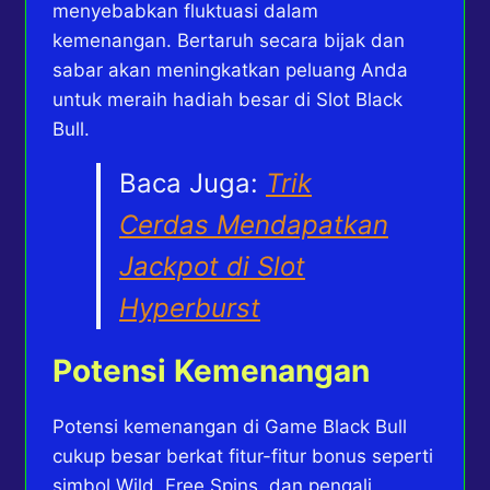
menyebabkan fluktuasi dalam
kemenangan. Bertaruh secara bijak dan
sabar akan meningkatkan peluang Anda
untuk meraih hadiah besar di Slot Black
Bull.
Baca Juga:
Trik
Cerdas Mendapatkan
Jackpot di Slot
Hyperburst
Potensi Kemenangan
Potensi kemenangan di Game Black Bull
cukup besar berkat fitur-fitur bonus seperti
simbol Wild. Free Spins, dan pengali