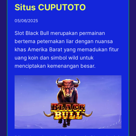
Situs CUPUTOTO
05/06/2025
Slot Black Bull merupakan permainan
bertema peternakan liar dengan nuansa
khas Amerika Barat yang memadukan fitur
uang koin dan simbol wild untuk
menciptakan kemenangan besar.