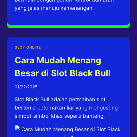
yang jelas menuju kemenangan.
SLOT ONLINE
Cara Mudah Menang
Besar di Slot Black Bull
01/22/2025
Slot Black Bull adalah permainan slot
bertema peternakan liar yang mengusung
simbol-simbol khas seperti banteng.