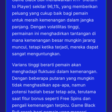
to Player) sekitar 96,1%, yang memberikan
peluang yang cukup baik bagi pemain
untuk meraih kemenangan dalam jangka
panjang. Dengan volatilitas tinggi,
permainan ini menghadirkan tantangan di
mana kemenangan besar mungkin jarang
muncul, tetapi ketika terjadi, mereka dapat
sangat menguntungkan.
Varians tinggi berarti pemain akan
menghadapi fluktuasi dalam kemenangan.
Dengan beberapa putaran yang mungkin
tidak menghasilkan apa-apa, namun
potensi hadiah besar tetap ada, terutama
saat fitur bonus seperti Free Spins dan
pengali kemenangan terpicu. Game Black