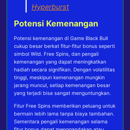
Hyperburst
Potensi Kemenangan
Potensi kemenangan di Game Black Bull
cukup besar berkat fitur-fitur bonus seperti
simbol Wild. Free Spins, dan pengali
kemenangan yang dapat meningkatkan
hadiah secara signifikan. Dengan volatilitas
tinggi, meskipun kemenangan mungkin
jarang muncul, setiap kemenangan besar
yang terjadi bisa sangat menguntungkan.
Fitur Free Spins memberikan peluang untuk
bermain lebih lama tanpa biaya tambahan.
Sementara pengali kemenangan selama
fitur bonus dapat menggandakan atau