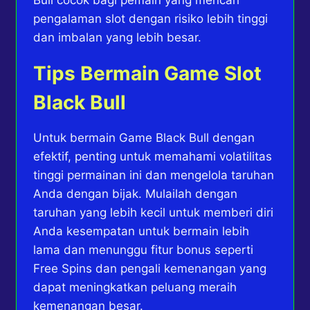
Bull cocok bagi pemain yang mencari
pengalaman slot dengan risiko lebih tinggi
dan imbalan yang lebih besar.
Tips Bermain Game Slot
Black Bull
Untuk bermain Game Black Bull dengan
efektif, penting untuk memahami volatilitas
tinggi permainan ini dan mengelola taruhan
Anda dengan bijak. Mulailah dengan
taruhan yang lebih kecil untuk memberi diri
Anda kesempatan untuk bermain lebih
lama dan menunggu fitur bonus seperti
Free Spins dan pengali kemenangan yang
dapat meningkatkan peluang meraih
kemenangan besar.