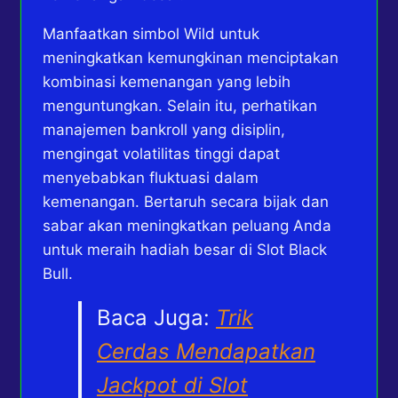
Manfaatkan simbol Wild untuk
meningkatkan kemungkinan menciptakan
kombinasi kemenangan yang lebih
menguntungkan. Selain itu, perhatikan
manajemen bankroll yang disiplin,
mengingat volatilitas tinggi dapat
menyebabkan fluktuasi dalam
kemenangan. Bertaruh secara bijak dan
sabar akan meningkatkan peluang Anda
untuk meraih hadiah besar di Slot Black
Bull.
Baca Juga:
Trik
Cerdas Mendapatkan
Jackpot di Slot