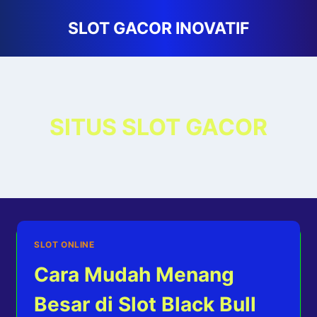
Skip
SLOT GACOR INOVATIF
to
content
SITUS SLOT GACOR
SLOT ONLINE
Cara Mudah Menang
Besar di Slot Black Bull