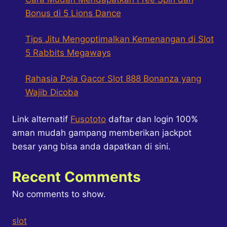
Bonus di 5 Lions Dance
Tips Jitu Mengoptimalkan Kemenangan di Slot
5 Rabbits Megaways
Rahasia Pola Gacor Slot 888 Bonanza yang
Wajib Dicoba
Link alternatif
Fusototo
daftar dan login 100%
aman mudah gampang memberikan jackpot
besar yang bisa anda dapatkan di sini.
Recent Comments
No comments to show.
slot