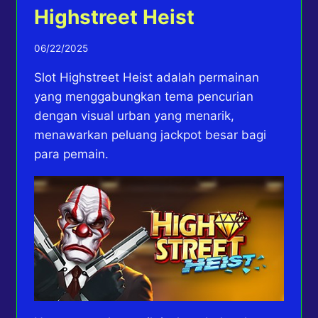
Highstreet Heist
06/22/2025
Slot Highstreet Heist adalah permainan
yang menggabungkan tema pencurian
dengan visual urban yang menarik,
menawarkan peluang jackpot besar bagi
para pemain.