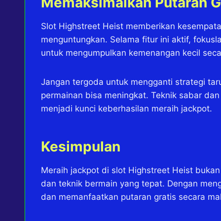
Memaksimalkan Putaran G
Slot Highstreet Heist memberikan kesempatan
menguntungkan. Selama fitur ini aktif, foku
untuk mengumpulkan kemenangan kecil secar
Jangan tergoda untuk mengganti strategi tar
permainan bisa meningkat. Teknik sabar dan 
menjadi kunci keberhasilan meraih jackpot.
Kesimpulan
Meraih jackpot di slot Highstreet Heist buka
dan teknik bermain yang tepat. Dengan menge
dan memanfaatkan putaran gratis secara ma