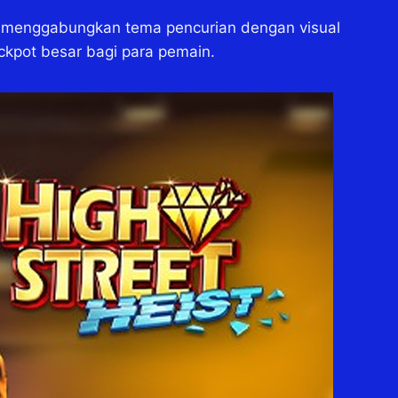
ng menggabungkan tema pencurian dengan visual
kpot besar bagi para pemain.