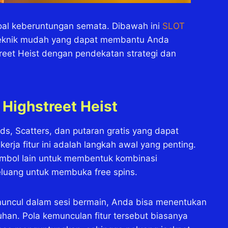
oal keberuntungan semata. Dibawah ini
SLOT
eknik mudah yang dapat membantu Anda
reet Heist dengan pendekatan strategi dan
 Highstreet Heist
ilds, Scatters, dan putaran gratis yang dapat
ja fitur ini adalah langkah awal yang penting.
imbol lain untuk membentuk kombinasi
luang untuk membuka free spins.
muncul dalam sesi bermain, Anda bisa menentukan
han. Pola kemunculan fitur tersebut biasanya