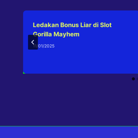
Ledakan Bonus Liar di Slot
Gorilla Mayhem
11/01/2025