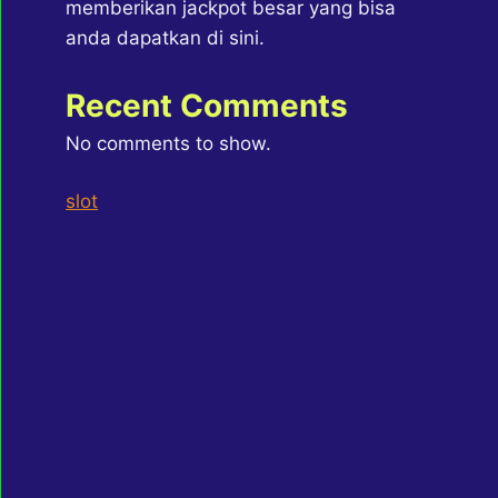
memberikan jackpot besar yang bisa
anda dapatkan di sini.
Recent Comments
No comments to show.
slot