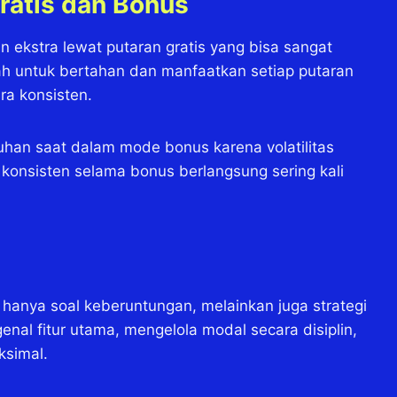
ratis dan Bonus
 ekstra lewat putaran gratis yang bisa sangat
slah untuk bertahan dan manfaatkan setiap putaran
a konsisten.
uhan saat dalam mode bonus karena volatilitas
konsisten selama bonus berlangsung sering kali
n hanya soal keberuntungan, melainkan juga strategi
nal fitur utama, mengelola modal secara disiplin,
ksimal.