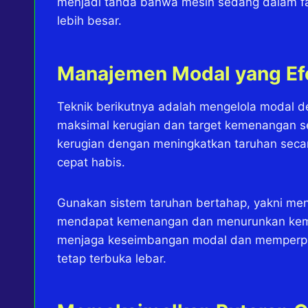
menjadi tanda bahwa mesin sedang dalam f
lebih besar.
Manajemen Modal yang Efe
Teknik berikutnya adalah mengelola modal d
maksimal kerugian dan target kemenangan s
kerugian dengan meningkatkan taruhan seca
cepat habis.
Gunakan sistem taruhan bertahap, yakni men
mendapat kemenangan dan menurunkan kembal
menjaga keseimbangan modal dan memperpan
tetap terbuka lebar.