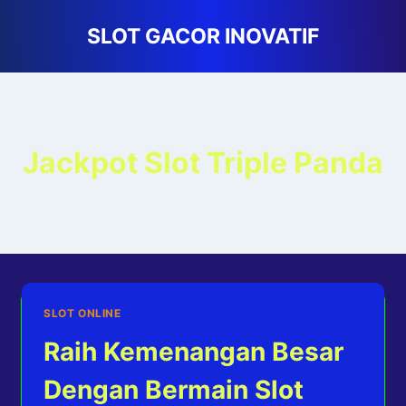
Skip
SLOT GACOR INOVATIF
to
content
Jackpot Slot Triple Panda
SLOT ONLINE
Raih Kemenangan Besar
Dengan Bermain Slot