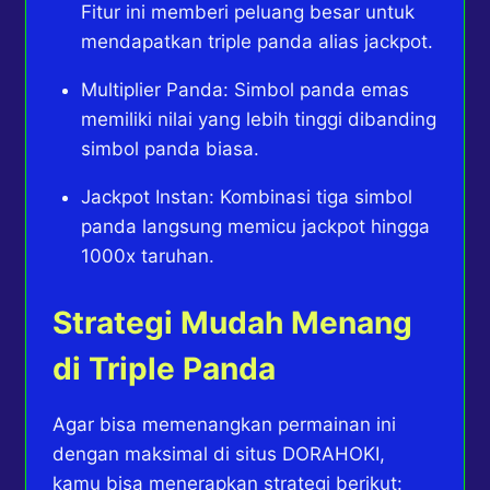
Fitur ini memberi peluang besar untuk
mendapatkan triple panda alias jackpot.
Multiplier Panda: Simbol panda emas
memiliki nilai yang lebih tinggi dibanding
simbol panda biasa.
Jackpot Instan: Kombinasi tiga simbol
panda langsung memicu jackpot hingga
1000x taruhan.
Strategi Mudah Menang
di Triple Panda
Agar bisa memenangkan permainan ini
dengan maksimal di situs DORAHOKI,
kamu bisa menerapkan strategi berikut: