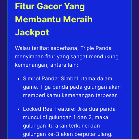
Fitur Gacor Yang
Membantu Meraih
Jackpot
Walau terlihat sederhana, Triple Panda
menyimpan fitur yang sangat mendukung
kemenangan, antara lain:
Simbol Panda: Simbol utama dalam
game. Tiga panda pada gulungan akan
memberi kamu kemenangan terbesar.
Locked Reel Feature: Jika dua panda
muncul di gulungan 1 dan 2, maka
gulungan itu akan terkunci dan
gulungan ke-3 akan berputar ulang.