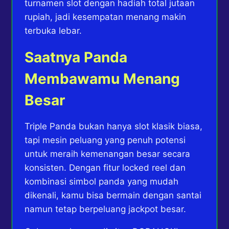
turnamen slot dengan hadiah total jutaan
rupiah, jadi kesempatan menang makin
terbuka lebar.
Saatnya Panda
Membawamu Menang
Besar
Triple Panda bukan hanya slot klasik biasa,
tapi mesin peluang yang penuh potensi
untuk meraih kemenangan besar secara
konsisten. Dengan fitur locked reel dan
kombinasi simbol panda yang mudah
dikenali, kamu bisa bermain dengan santai
namun tetap berpeluang jackpot besar.