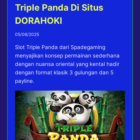
Triple Panda Di Situs
DORAHOKI
05/06/2025
Slot Triple Panda dari Spadegaming
menyajikan konsep permainan sederhana
dengan nuansa oriental yang kental hadir
dengan format klasik 3 gulungan dan 5
payline.