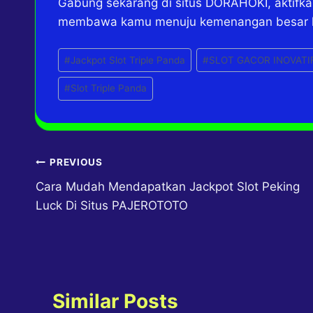
Gabung sekarang di situs DORAHOKI, aktifk
membawa kamu menuju kemenangan besar ha
Post
#
Jackpot Slot Triple Panda
#
SLOT GACOR INOVATI
Tags:
#
Slot Triple Panda
Post
PREVIOUS
Cara Mudah Mendapatkan Jackpot Slot Peking
navigation
Luck Di Situs PAJEROTOTO
Similar Posts