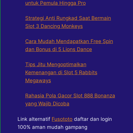
untuk Pemula Hingga Pro
Strategi Anti Rungkad Saat Bermain
Slot 3 Dancing Monkeys
Cara Mudah Mendapatkan Free Spin
dan Bonus di 5 Lions Dance
Tips Jitu Mengoptimalkan
Kemenangan di Slot 5 Rabbits
Megaways
Rahasia Pola Gacor Slot 888 Bonanza
yang Wajib Dicoba
Link alternatif
Fusototo
daftar dan login
100% aman mudah gampang