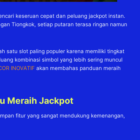
ncari keseruan cepat dan peluang jackpot instan.
an Tiongkok, setiap putaran terasa ringan namun
h satu slot paling populer karena memiliki tingkat
eluang kombinasi simbol yang lebih sering muncul
COR INOVATIF
akan membahas panduan meraih
u Meraih Jackpot
nyimpan fitur yang sangat mendukung kemenangan,