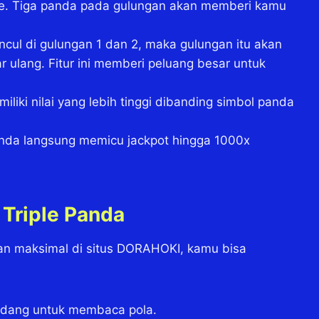
e. Tiga panda pada gulungan akan memberi kamu
cul di gulungan 1 dan 2, maka gulungan itu akan
r ulang. Fitur ini memberi peluang besar untuk
liki nilai yang lebih tinggi dibanding simbol panda
panda langsung memicu jackpot hingga 1000x
Triple Panda
n maksimal di situs DORAHOKI, kamu bisa
sedang untuk membaca pola.