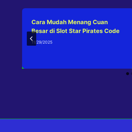
Cara Mudah Menang Cuan
Besar di Slot Star Pirates Code
11/29/2025