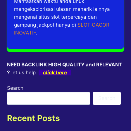
Manfaatkan waktu anda unuk
mengeksplorisasi ulasan menarik lainnya
mengenai situs slot terpercaya dan
gampang jackpot hanya di
SLOT GACOR
INOVATIF
.
NEED BACKLINK HIGH QUALITY and RELEVANT
?
let us help.
click here
Search
Search
Recent Posts