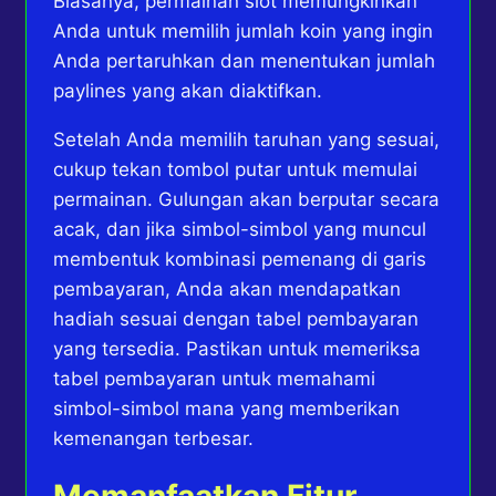
Biasanya, permainan slot memungkinkan
Anda untuk memilih jumlah koin yang ingin
Anda pertaruhkan dan menentukan jumlah
paylines yang akan diaktifkan.
Setelah Anda memilih taruhan yang sesuai,
cukup tekan tombol putar untuk memulai
permainan. Gulungan akan berputar secara
acak, dan jika simbol-simbol yang muncul
membentuk kombinasi pemenang di garis
pembayaran, Anda akan mendapatkan
hadiah sesuai dengan tabel pembayaran
yang tersedia. Pastikan untuk memeriksa
tabel pembayaran untuk memahami
simbol-simbol mana yang memberikan
kemenangan terbesar.