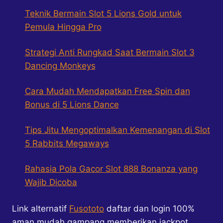
Teknik Bermain Slot 5 Lions Gold untuk
Pemula Hingga Pro
Strategi Anti Rungkad Saat Bermain Slot 3
Dancing Monkeys
Cara Mudah Mendapatkan Free Spin dan
Bonus di 5 Lions Dance
Tips Jitu Mengoptimalkan Kemenangan di Slot
5 Rabbits Megaways
Rahasia Pola Gacor Slot 888 Bonanza yang
Wajib Dicoba
Link alternatif
Fusototo
daftar dan login 100%
aman mudah gampang memberikan jackpot