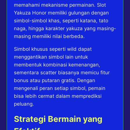
memahami mekanisme permainan. Slot
Yakuza Honor memiliki gulungan dengan
simbol-simbol khas, seperti katana, tato
naga, hingga karakter yakuza yang masing-
masing memiliki nilai berbeda.
Simbol khusus seperti wild dapat
menggantikan simbol lain untuk
membentuk kombinasi kemenangan,
sementara scatter biasanya memicu fitur
bonus atau putaran gratis. Dengan
mengenali peran setiap simbol, pemain
bisa lebih cermat dalam memprediksi
peluang.
Strategi Bermain yang