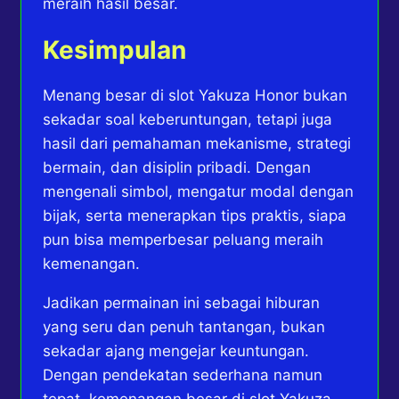
meraih hasil besar.
Kesimpulan
Menang besar di slot Yakuza Honor bukan
sekadar soal keberuntungan, tetapi juga
hasil dari pemahaman mekanisme, strategi
bermain, dan disiplin pribadi. Dengan
mengenali simbol, mengatur modal dengan
bijak, serta menerapkan tips praktis, siapa
pun bisa memperbesar peluang meraih
kemenangan.
Jadikan permainan ini sebagai hiburan
yang seru dan penuh tantangan, bukan
sekadar ajang mengejar keuntungan.
Dengan pendekatan sederhana namun