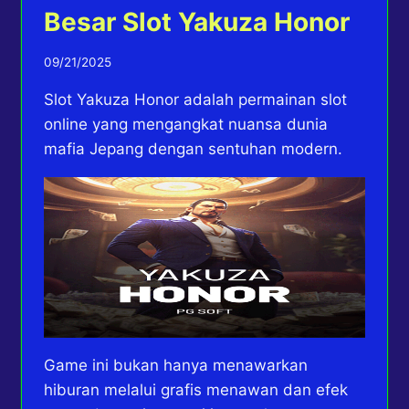
Besar Slot Yakuza Honor
09/21/2025
Slot Yakuza Honor adalah permainan slot
online yang mengangkat nuansa dunia
mafia Jepang dengan sentuhan modern.
Game ini bukan hanya menawarkan
hiburan melalui grafis menawan dan efek