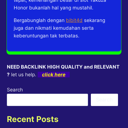
tepat, kemenangan besar di slot Yakuza
Honor bukanlah hal yang mustahil.
Bergabunglah dengan
bibit4d
sekarang
juga dan nikmati kemudahan serta
keberuntungan tak terbatas.
NEED BACKLINK HIGH QUALITY and RELEVANT
?
let us help.
click here
Search
Search
Recent Posts