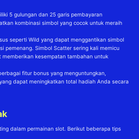
liki 5 gulungan dan 25 garis pembayaran
atkan kombinasi simbol yang cocok untuk meraih
usus seperti Wild yang dapat menggantikan simbol
 pemenang. Simbol Scatter sering kali memicu
apat memberikan kesempatan tambahan untuk
erbagai fitur bonus yang menguntungkan,
yang dapat meningkatkan total hadiah Anda secara
ak
ing dalam permainan slot. Berikut beberapa tips