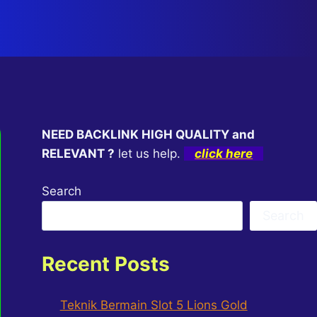
NEED BACKLINK HIGH QUALITY and
RELEVANT ?
let us help.
click here
Search
Search
Recent Posts
Teknik Bermain Slot 5 Lions Gold