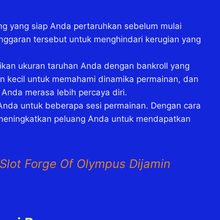
ng yang siap Anda pertaruhkan sebelum mulai
anggaran tersebut untuk menghindari kerugian yang
aikan ukuran taruhan Anda dengan bankroll yang
han kecil untuk memahami dinamika permainan, dan
 Anda merasa lebih percaya diri.
 Anda untuk beberapa sesi permainan. Dengan cara
n meningkatkan peluang Anda untuk mendapatkan
 Slot Forge Of Olympus Dijamin