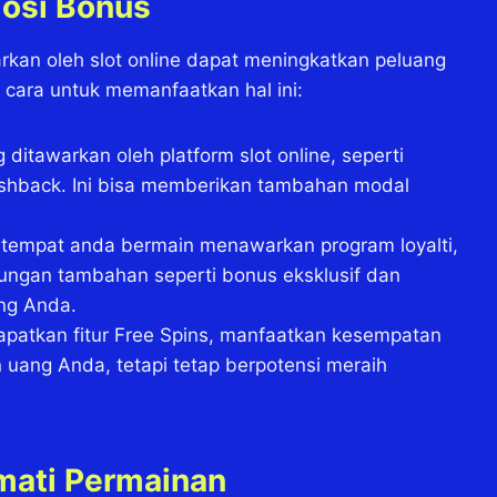
mosi Bonus
rkan oleh slot online dapat meningkatkan peluang
 cara untuk memanfaatkan hal ini:
 ditawarkan oleh platform slot online, seperti
ashback. Ini bisa memberikan tambahan modal
 tempat anda bermain menawarkan program loyalti,
ngan tambahan seperti bonus eksklusif dan
ng Anda.
patkan fitur Free Spins, manfaatkan kesempatan
 uang Anda, tetapi tetap berpotensi meraih
kmati Permainan