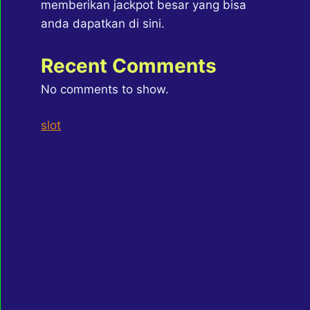
memberikan jackpot besar yang bisa
anda dapatkan di sini.
Recent Comments
No comments to show.
slot