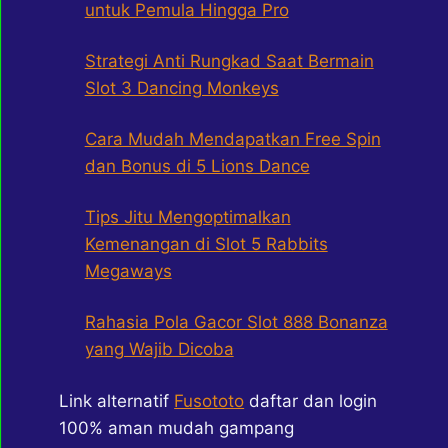
untuk Pemula Hingga Pro
Strategi Anti Rungkad Saat Bermain
Slot 3 Dancing Monkeys
Cara Mudah Mendapatkan Free Spin
dan Bonus di 5 Lions Dance
Tips Jitu Mengoptimalkan
Kemenangan di Slot 5 Rabbits
Megaways
Rahasia Pola Gacor Slot 888 Bonanza
yang Wajib Dicoba
Link alternatif
Fusototo
daftar dan login
100% aman mudah gampang