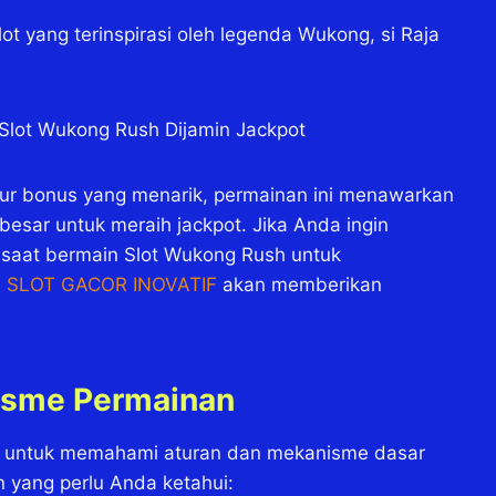
t yang terinspirasi oleh legenda Wukong, si Raja
tur bonus yang menarik, permainan ini menawarkan
esar untuk meraih jackpot. Jika Anda ingin
saat bermain Slot Wukong Rush untuk
,
SLOT GACOR INOVATIF
akan memberikan
isme Permainan
g untuk memahami aturan dan mekanisme dasar
n yang perlu Anda ketahui: