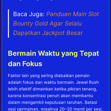
Baca Juga:
Panduan Main Slot
Bounty Gold Agar Selalu
Dapatkan Jackpot Besar
Bermain Waktu yang Tepat
dan Fokus
Faktor lain yang sering diabaikan pemain
adalah fokus dan waktu bermain. Jewel Rush
lebih efektif dimainkan ketika pikiran tenang,
karena konsentrasi penuh akan membantu
dalam mengambil keputusan taruhan. Batasi
sesi permainan, misalnya 20–30 menit per sesi,