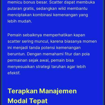
memicu bonus besar. Scatter dapat membuka
putaran gratis, sedangkan wild membantu
menciptakan kombinasi kemenangan yang
lebih mudah.
Pemain sebaiknya memperhatikan kapan
scatter sering muncul, karena biasanya momen
ini menjadi tanda potensi kemenangan
beruntun. Dengan memahami fitur dan pola
permainan sejak awal, pemain bisa
menyesuaikan strategi taruhan agar lebih
efektif.
Terapkan Manajemen
Modal Tepat