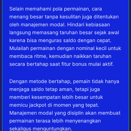
Selain memahami pola permainan, cara
menang besar tanpa kesulitan juga ditentukan
oleh manajemen modal. Hindari kebiasaan
langsung memasang taruhan besar sejak awal
karena bisa menguras saldo dengan cepat.
Mulailah permainan dengan nominal kecil untuk
membaca ritme, kemudian naikkan taruhan
secara bertahap saat fitur bonus mulai aktif.
Dengan metode bertahap, pemain tidak hanya
menjaga saldo tetap aman, tetapi juga
memberi kesempatan lebih besar untuk
memicu jackpot di momen yang tepat.
Manajemen modal yang disiplin akan membuat
permainan terasa lebih menyenangkan
sekaligus menguntungkan.