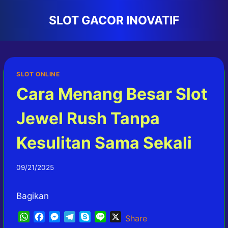
Skip
SLOT GACOR INOVATIF
to
content
SLOT ONLINE
Cara Menang Besar Slot
Jewel Rush Tanpa
Kesulitan Sama Sekali
09/21/2025
Bagikan
W
F
M
T
S
L
X
Share