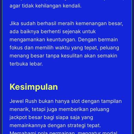
agar tidak kehilangan kendali.
Jika sudah berhasil meraih kemenangan besar,
ada baiknya berhenti sejenak untuk
mengamankan keuntungan. Dengan bermain
fokus dan memilih waktu yang tepat, peluang
menang besar tanpa kesulitan akan semakin
terbuka lebar.
Kesimpulan
Jewel Rush bukan hanya slot dengan tampilan
menarik, tetapi juga memberikan peluang
jackpot besar bagi siapa saja yang
memainkannya dengan strategi tepat.
Memahami pola permainan, mengatur modal