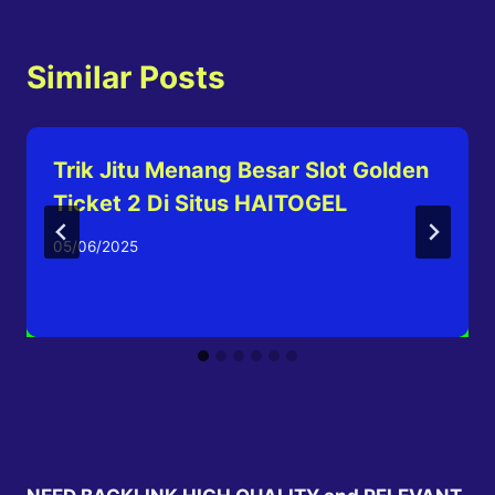
Similar Posts
Trik Jitu Menang Besar Slot Golden
Ticket 2 Di Situs HAITOGEL
05/06/2025