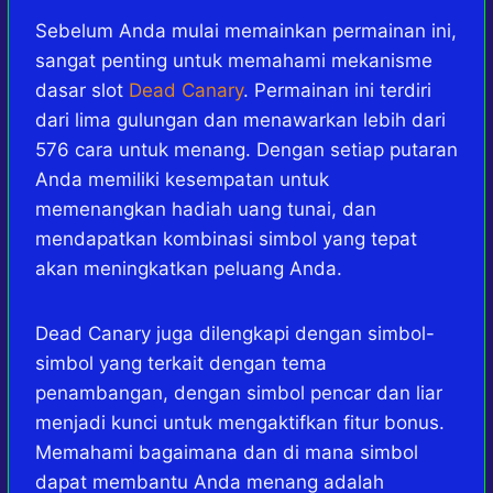
Sebelum Anda mulai memainkan permainan ini,
sangat penting untuk memahami mekanisme
dasar slot
Dead Canary
. Permainan ini terdiri
dari lima gulungan dan menawarkan lebih dari
576 cara untuk menang. Dengan setiap putaran
Anda memiliki kesempatan untuk
memenangkan hadiah uang tunai, dan
mendapatkan kombinasi simbol yang tepat
akan meningkatkan peluang Anda.
Dead Canary juga dilengkapi dengan simbol-
simbol yang terkait dengan tema
penambangan, dengan simbol pencar dan liar
menjadi kunci untuk mengaktifkan fitur bonus.
Memahami bagaimana dan di mana simbol
dapat membantu Anda menang adalah