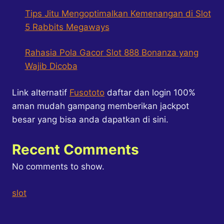
Tips Jitu Mengoptimalkan Kemenangan di Slot
5 Rabbits Megaways
Rahasia Pola Gacor Slot 888 Bonanza yang
Wajib Dicoba
Link alternatif
Fusototo
daftar dan login 100%
aman mudah gampang memberikan jackpot
besar yang bisa anda dapatkan di sini.
Recent Comments
No comments to show.
slot