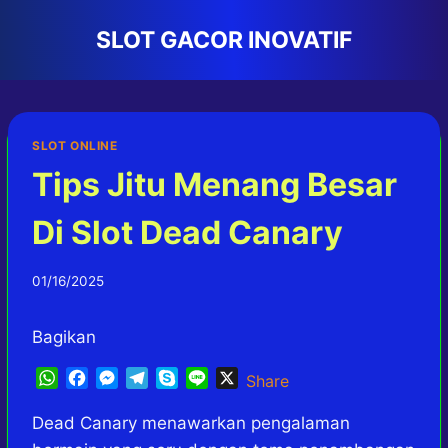
Skip
SLOT GACOR INOVATIF
to
content
SLOT ONLINE
Tips Jitu Menang Besar
Di Slot Dead Canary
01/16/2025
Bagikan
W
F
M
T
S
L
X
Share
h
a
e
e
k
i
a
c
s
l
y
n
Dead Canary menawarkan pengalaman
t
e
s
e
p
e