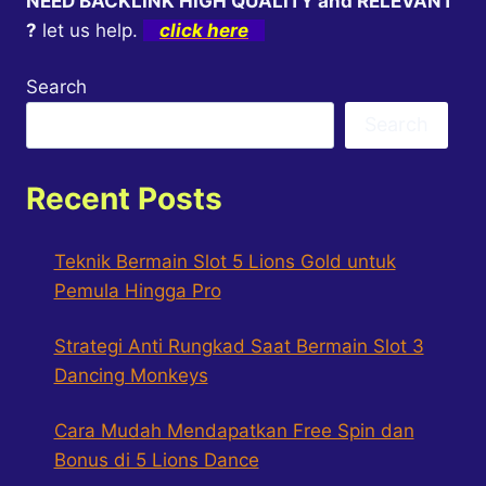
NEED BACKLINK HIGH QUALITY and RELEVANT
?
let us help.
click here
Search
Search
Recent Posts
Teknik Bermain Slot 5 Lions Gold untuk
Pemula Hingga Pro
Strategi Anti Rungkad Saat Bermain Slot 3
Dancing Monkeys
Cara Mudah Mendapatkan Free Spin dan
Bonus di 5 Lions Dance