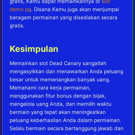
gratis, Kamu dapat memainkannya di
slot
demo pg
. Disana Kamu juga akan menjumpai
beragam permainan yang disediakan secara
gratis.
Kesimpulan
Memainkan slot Dead Canary sangatlah
mengasyikkan dan menawarkan Anda peluang
besar untuk memenangkan banyak uang.
Memahami cara kerja permainan,
menggunakan fitur bonus dengan bijak,
mengelola uang Anda, dan memilih waktu
bermain yang tepat akan meningkatkan
peluang keberhasilan Anda dalam permainan.
Selalu bermain secara bertanggung jawab dan