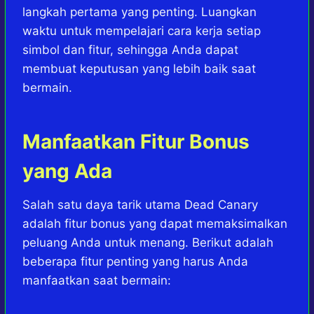
langkah pertama yang penting. Luangkan
waktu untuk mempelajari cara kerja setiap
simbol dan fitur, sehingga Anda dapat
membuat keputusan yang lebih baik saat
bermain.
Manfaatkan Fitur Bonus
yang Ada
Salah satu daya tarik utama Dead Canary
adalah fitur bonus yang dapat memaksimalkan
peluang Anda untuk menang. Berikut adalah
beberapa fitur penting yang harus Anda
manfaatkan saat bermain: