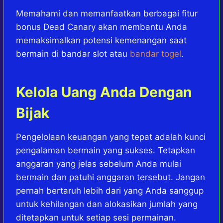
Memahami dan memanfaatkan berbagai fitur
bonus Dead Canary akan membantu Anda
memaksimalkan potensi kemenangan saat
bermain di bandar slot atau
bandar togel
.
Kelola Uang Anda Dengan
Bijak
Pengelolaan keuangan yang tepat adalah kunci
pengalaman bermain yang sukses. Tetapkan
anggaran yang jelas sebelum Anda mulai
bermain dan patuhi anggaran tersebut. Jangan
pernah bertaruh lebih dari yang Anda sanggup
untuk kehilangan dan alokasikan jumlah yang
ditetapkan untuk setiap sesi permainan.