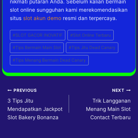
nikmati putaran Anda. Sebelum kalian bermain
slot online sungguhan kami merekomendasikan
situs
slot akun demo
resmi dan terpercaya.
Post
#
SLOT GACOR INOVATIF
#
Slot Online Terbaru
Tags:
#
Tips Bermain Main Slot
#
Tips Jitu Dead Canary
#
Tips Menang Bermain Dead Canary
Post
PREVIOUS
NEXT
3 Tips Jitu
Trik Langganan
navigation
Mendapatkan Jackpot
Menang Main Slot
Slot Bakery Bonanza
Contact Terbaru