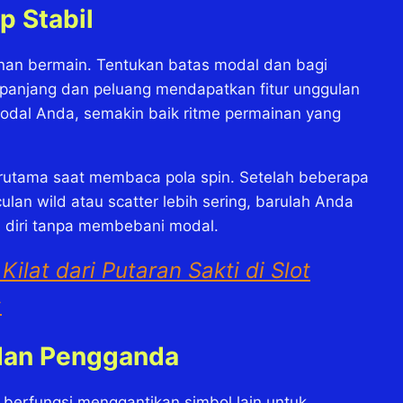
p Stabil
nan bermain. Tentukan batas modal dan bagi
 panjang dan peluang mendapatkan fitur unggulan
odal Anda, semakin baik ritme permainan yang
erutama saat membaca pola spin. Setelah beberapa
lan wild atau scatter lebih sering, barulah Anda
 diri tanpa membebani modal.
ilat dari Putaran Sakti di Slot
s
 dan Pengganda
g berfungsi menggantikan simbol lain untuk