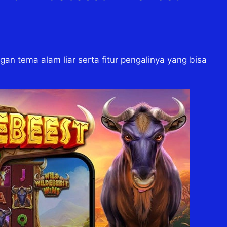
an tema alam liar serta fitur pengalinya yang bisa