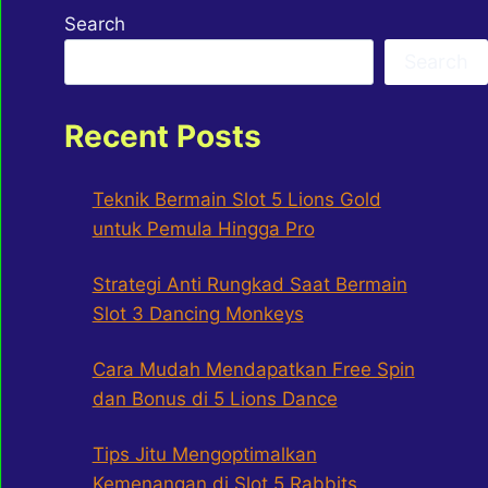
Search
Search
Recent Posts
Teknik Bermain Slot 5 Lions Gold
untuk Pemula Hingga Pro
Strategi Anti Rungkad Saat Bermain
Slot 3 Dancing Monkeys
Cara Mudah Mendapatkan Free Spin
dan Bonus di 5 Lions Dance
Tips Jitu Mengoptimalkan
Kemenangan di Slot 5 Rabbits