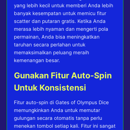
yang lebih kecil untuk memberi Anda lebih
banyak kesempatan untuk memicu fitur
scatter dan putaran gratis. Ketika Anda
merasa lebih nyaman dan mengerti pola
permainan, Anda bisa meningkatkan
taruhan secara perlahan untuk
memaksimalkan peluang meraih
kemenangan besar.
Gunakan Fitur Auto-Spin
Untuk Konsistensi
Fitur auto-spin di Gates of Olympus Dice
memungkinkan Anda untuk memutar
gulungan secara otomatis tanpa perlu
menekan tombol setiap kali. Fitur ini sangat