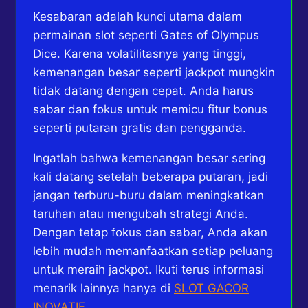
Kesabaran adalah kunci utama dalam
permainan slot seperti Gates of Olympus
Dice. Karena volatilitasnya yang tinggi,
kemenangan besar seperti jackpot mungkin
tidak datang dengan cepat. Anda harus
sabar dan fokus untuk memicu fitur bonus
seperti putaran gratis dan pengganda.
Ingatlah bahwa kemenangan besar sering
kali datang setelah beberapa putaran, jadi
jangan terburu-buru dalam meningkatkan
taruhan atau mengubah strategi Anda.
Dengan tetap fokus dan sabar, Anda akan
lebih mudah memanfaatkan setiap peluang
untuk meraih jackpot. Ikuti terus informasi
menarik lainnya hanya di
SLOT GACOR
INOVATIF
.