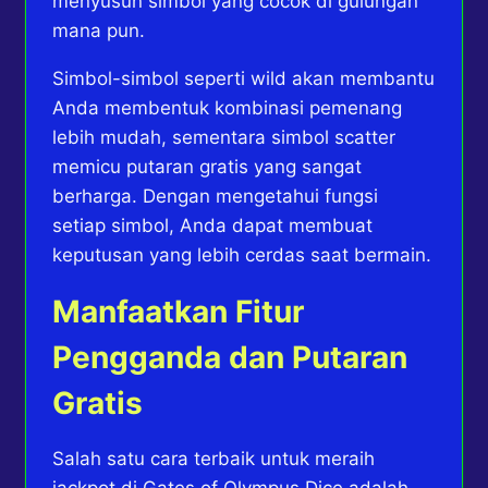
menyusun simbol yang cocok di gulungan
mana pun.
Simbol-simbol seperti wild akan membantu
Anda membentuk kombinasi pemenang
lebih mudah, sementara simbol scatter
memicu putaran gratis yang sangat
berharga. Dengan mengetahui fungsi
setiap simbol, Anda dapat membuat
keputusan yang lebih cerdas saat bermain.
Manfaatkan Fitur
Pengganda dan Putaran
Gratis
Salah satu cara terbaik untuk meraih