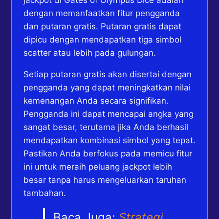
jackpot di Gates of Olympus Dice adalah
dengan memanfaatkan fitur pengganda
dan putaran gratis. Putaran gratis dapat
dipicu dengan mendapatkan tiga simbol
scatter atau lebih pada gulungan.
Setiap putaran gratis akan disertai dengan
pengganda yang dapat meningkatkan nilai
kemenangan Anda secara signifikan.
Pengganda ini dapat mencapai angka yang
sangat besar, terutama jika Anda berhasil
mendapatkan kombinasi simbol yang tepat.
Pastikan Anda berfokus pada memicu fitur
ini untuk meraih peluang jackpot lebih
besar tanpa harus mengeluarkan taruhan
tambahan.
Baca Juga:
Strategi