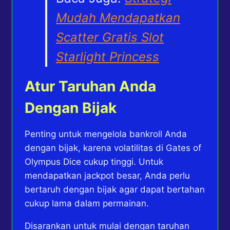
Mudah Mendapatkan
Scatter Gratis Slot
Starlight Princess
Atur Taruhan Anda
Dengan Bijak
Penting untuk mengelola bankroll Anda
dengan bijak, karena volatilitas di Gates of
Olympus Dice cukup tinggi. Untuk
mendapatkan jackpot besar, Anda perlu
bertaruh dengan bijak agar dapat bertahan
cukup lama dalam permainan.
Disarankan untuk mulai dengan taruhan