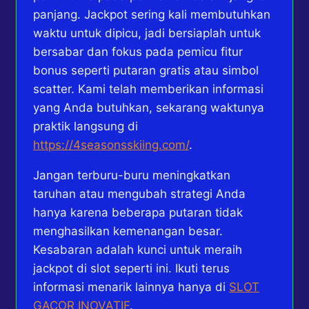
panjang. Jackpot sering kali membutuhkan
waktu untuk dipicu, jadi bersiaplah untuk
bersabar dan fokus pada pemicu fitur
bonus seperti putaran gratis atau simbol
scatter. Kami telah memberikan informasi
yang Anda butuhkan, sekarang waktunya
praktik langsung di
https://4seasonsskiing.com/
.
Jangan terburu-buru meningkatkan
taruhan atau mengubah strategi Anda
hanya karena beberapa putaran tidak
menghasilkan kemenangan besar.
Kesabaran adalah kunci untuk meraih
jackpot di slot seperti ini. Ikuti terus
informasi menarik lainnya hanya di
SLOT
GACOR INOVATIF
.