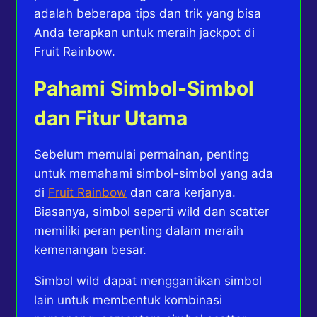
adalah beberapa tips dan trik yang bisa
Anda terapkan untuk meraih jackpot di
Fruit Rainbow.
Pahami Simbol-Simbol
dan Fitur Utama
Sebelum memulai permainan, penting
untuk memahami simbol-simbol yang ada
di
Fruit Rainbow
dan cara kerjanya.
Biasanya, simbol seperti wild dan scatter
memiliki peran penting dalam meraih
kemenangan besar.
Simbol wild dapat menggantikan simbol
lain untuk membentuk kombinasi