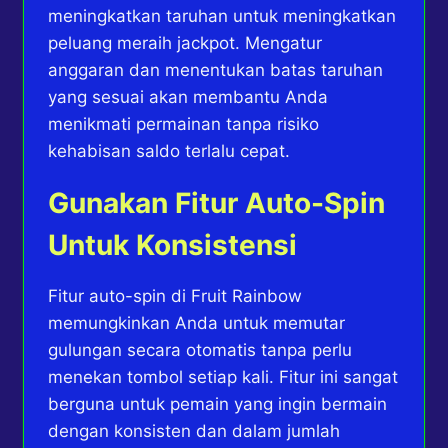
meningkatkan taruhan untuk meningkatkan
peluang meraih jackpot. Mengatur
anggaran dan menentukan batas taruhan
yang sesuai akan membantu Anda
menikmati permainan tanpa risiko
kehabisan saldo terlalu cepat.
Gunakan Fitur Auto-Spin
Untuk Konsistensi
Fitur auto-spin di Fruit Rainbow
memungkinkan Anda untuk memutar
gulungan secara otomatis tanpa perlu
menekan tombol setiap kali. Fitur ini sangat
berguna untuk pemain yang ingin bermain
dengan konsisten dan dalam jumlah