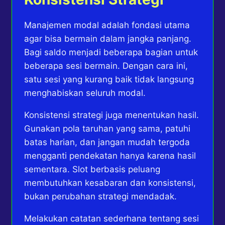
Manajemen modal adalah fondasi utama
agar bisa bermain dalam jangka panjang.
Bagi saldo menjadi beberapa bagian untuk
beberapa sesi bermain. Dengan cara ini,
satu sesi yang kurang baik tidak langsung
menghabiskan seluruh modal.
Konsistensi strategi juga menentukan hasil.
Gunakan pola taruhan yang sama, patuhi
batas harian, dan jangan mudah tergoda
mengganti pendekatan hanya karena hasil
sementara. Slot berbasis peluang
membutuhkan kesabaran dan konsistensi,
bukan perubahan strategi mendadak.
Melakukan catatan sederhana tentang sesi