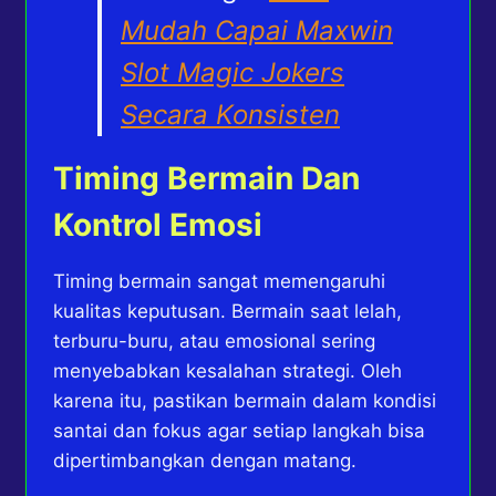
Mudah Capai Maxwin
Slot Magic Jokers
Secara Konsisten
Timing Bermain Dan
Kontrol Emosi
Timing bermain sangat memengaruhi
kualitas keputusan. Bermain saat lelah,
terburu-buru, atau emosional sering
menyebabkan kesalahan strategi. Oleh
karena itu, pastikan bermain dalam kondisi
santai dan fokus agar setiap langkah bisa
dipertimbangkan dengan matang.