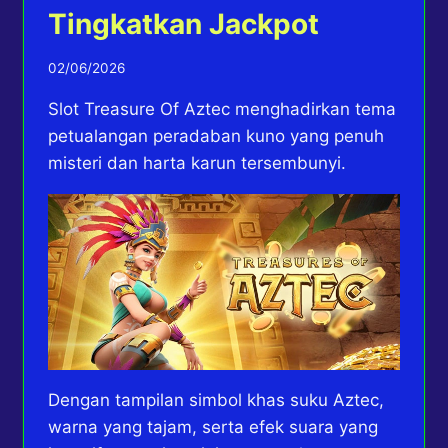
Tingkatkan Jackpot
02/06/2026
Slot Treasure Of Aztec menghadirkan tema
petualangan peradaban kuno yang penuh
misteri dan harta karun tersembunyi.
Dengan tampilan simbol khas suku Aztec,
warna yang tajam, serta efek suara yang