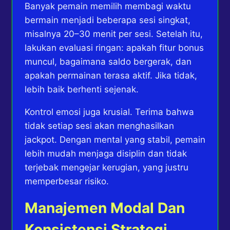
Banyak pemain memilih membagi waktu
bermain menjadi beberapa sesi singkat,
misalnya 20–30 menit per sesi. Setelah itu,
lakukan evaluasi ringan: apakah fitur bonus
muncul, bagaimana saldo bergerak, dan
apakah permainan terasa aktif. Jika tidak,
lebih baik berhenti sejenak.
Kontrol emosi juga krusial. Terima bahwa
tidak setiap sesi akan menghasilkan
jackpot. Dengan mental yang stabil, pemain
lebih mudah menjaga disiplin dan tidak
terjebak mengejar kerugian, yang justru
memperbesar risiko.
Manajemen Modal Dan
Konsistensi Strategi