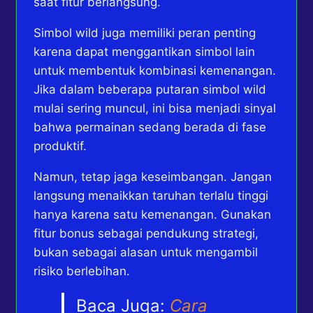
saat fitur berlangsung.
Simbol wild juga memiliki peran penting
karena dapat menggantikan simbol lain
untuk membentuk kombinasi kemenangan.
Jika dalam beberapa putaran simbol wild
mulai sering muncul, ini bisa menjadi sinyal
bahwa permainan sedang berada di fase
produktif.
Namun, tetap jaga keseimbangan. Jangan
langsung menaikkan taruhan terlalu tinggi
hanya karena satu kemenangan. Gunakan
fitur bonus sebagai pendukung strategi,
bukan sebagai alasan untuk mengambil
risiko berlebihan.
Baca Juga:
Cara