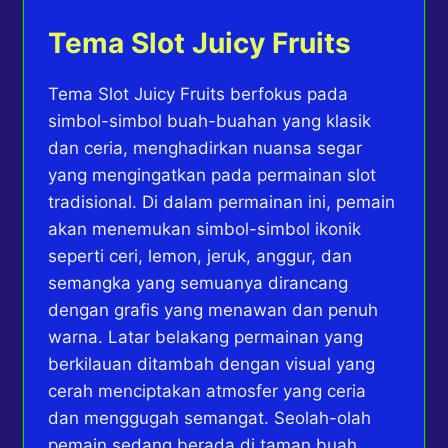
Tema Slot Juicy Fruits
Tema Slot Juicy Fruits berfokus pada
simbol-simbol buah-buahan yang klasik
dan ceria, menghadirkan nuansa segar
yang mengingatkan pada permainan slot
tradisional. Di dalam permainan ini, pemain
akan menemukan simbol-simbol ikonik
seperti ceri, lemon, jeruk, anggur, dan
semangka yang semuanya dirancang
dengan grafis yang menawan dan penuh
warna. Latar belakang permainan yang
berkilauan ditambah dengan visual yang
cerah menciptakan atmosfer yang ceria
dan menggugah semangat. Seolah-olah
pemain sedang berada di taman buah