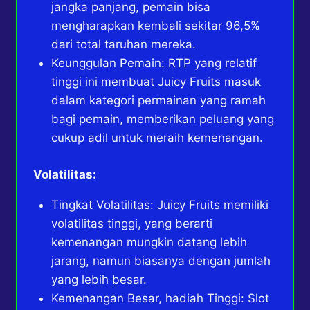
jangka panjang, pemain bisa
mengharapkan kembali sekitar 96,5%
dari total taruhan mereka.
Keunggulan Pemain: RTP yang relatif
tinggi ini membuat Juicy Fruits masuk
dalam kategori permainan yang ramah
bagi pemain, memberikan peluang yang
cukup adil untuk meraih kemenangan.
Volatilitas:
Tingkat Volatilitas: Juicy Fruits memiliki
volatilitas tinggi, yang berarti
kemenangan mungkin datang lebih
jarang, namun biasanya dengan jumlah
yang lebih besar.
Kemenangan Besar, hadiah Tinggi: Slot