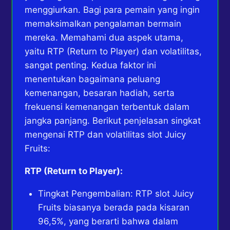
menggiurkan. Bagi para pemain yang ingin
memaksimalkan pengalaman bermain
mereka. Memahami dua aspek utama,
yaitu RTP (Return to Player) dan volatilitas,
sangat penting. Kedua faktor ini
menentukan bagaimana peluang
kemenangan, besaran hadiah, serta
frekuensi kemenangan terbentuk dalam
jangka panjang. Berikut penjelasan singkat
mengenai RTP dan volatilitas slot Juicy
Fruits:
RTP (Return to Player):
Tingkat Pengembalian: RTP slot Juicy
Fruits biasanya berada pada kisaran
96,5%, yang berarti bahwa dalam