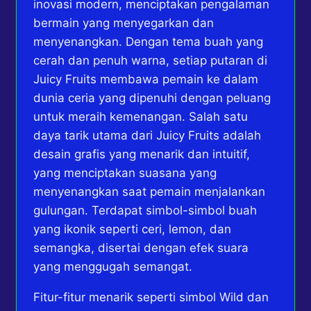
inovasi modern, menciptakan pengalaman
bermain yang menyegarkan dan
menyenangkan. Dengan tema buah yang
cerah dan penuh warna, setiap putaran di
Juicy Fruits membawa pemain ke dalam
dunia ceria yang dipenuhi dengan peluang
untuk meraih kemenangan. Salah satu
daya tarik utama dari Juicy Fruits adalah
desain grafis yang menarik dan intuitif,
yang menciptakan suasana yang
menyenangkan saat pemain menjalankan
gulungan. Terdapat simbol-simbol buah
yang ikonik seperti ceri, lemon, dan
semangka, disertai dengan efek suara
yang menggugah semangat.
Fitur-fitur menarik seperti simbol Wild dan