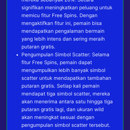
signifikan meningkatkan peluang untuk
memicu fitur Free Spins. Dengan
mengaktifkan fitur ini, pemain bisa
mendapatkan pengalaman bermain
yang lebih intens dan sering meraih
putaran gratis.
Pengumpulan Simbol Scatter: Selama
fitur Free Spins, pemain dapat
mengumpulkan lebih banyak simbol
scatter untuk mendapatkan tambahan
putaran gratis. Setiap kali pemain
mendapat tiga simbol scatter, mereka
akan menerima antara satu hingga tiga
putaran gratis lagi, dan ukuran wild
akan meningkat sesuai dengan
pengumpulan simbol scatter tersebut.