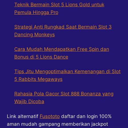
Teknik Bermain Slot 5 Lions Gold untuk
Pemula Hingga Pro
Strategi Anti Rungkad Saat Bermain Slot 3
Dancing Monkeys
Cara Mudah Mendapatkan Free Spin dan
Bonus di 5 Lions Dance
Tips Jitu Mengoptimalkan Kemenangan di Slot
5 Rabbits Megaways
Rahasia Pola Gacor Slot 888 Bonanza yang
Wajib Dicoba
Link alternatif
Fusototo
daftar dan login 100%
aman mudah gampang memberikan jackpot