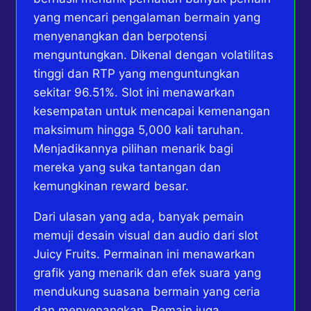
yang mencari pengalaman bermain yang
menyenangkan dan berpotensi
menguntungkan. Dikenal dengan volatilitas
tinggi dan RTP yang menguntungkan
sekitar 96.51%. Slot ini menawarkan
kesempatan untuk mencapai kemenangan
maksimum hingga 5,000 kali taruhan.
Menjadikannya pilihan menarik bagi
mereka yang suka tantangan dan
kemungkinan reward besar.
Dari ulasan yang ada, banyak pemain
memuji desain visual dan audio dari slot
Juicy Fruits. Permainan ini menawarkan
grafik yang menarik dan efek suara yang
mendukung suasana bermain yang ceria
dan menyenangkan. Pemain juga