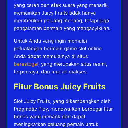
yang cerah dan efek suara yang menarik,
memainkan Juicy Fruits tidak hanya
memberikan peluang menang, tetapi juga
pengalaman bermain yang mengasyikkan.
Untuk Anda yang ingin memulai
petualangan bermain game slot online.
Anda dapat memulainya di situs
berastogel
, yang merupakan situs resmi,
terpercaya, dan mudah diakses.
Fitur Bonus Juicy Fruits
Slot Juicy Fruits, yang dikembangkan oleh
Pragmatic Play, menawarkan berbagai fitur
bonus yang menarik dan dapat
meningkatkan peluang pemain untuk