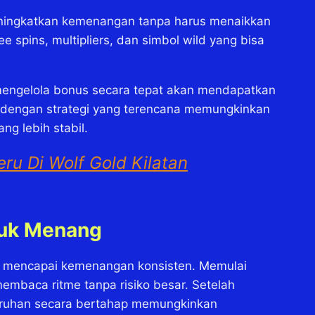
eningkatkan kemenangan tanpa harus menaikkan
 spins, multipliers, dan simbol wild yang bisa
engelola bonus secara tepat akan mendapatkan
ni dengan strategi yang terencana memungkinkan
g lebih stabil.
ru Di Wolf Gold Kilatan
tuk Menang
 mencapai kemenangan konsisten. Memulai
mbaca ritme tanpa risiko besar. Setelah
aruhan secara bertahap memungkinkan