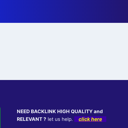
NEED BACKLINK HIGH QUALITY and
RELEVANT ?
let us help.
click here