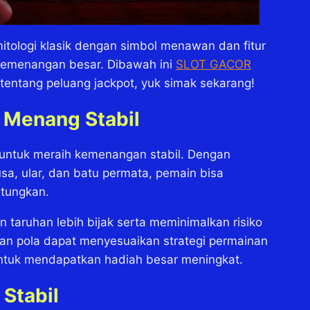
itologi klasik dengan simbol menawan dan fitur
kemenangan besar. Dibawah ini
SLOT GACOR
tentang peluang jackpot, yuk simak sekarang!
i Menang Stabil
 untuk meraih kemenangan stabil. Dengan
a, ular, dan batu permata, pemain bisa
ntungkan.
taruhan lebih bijak serta meminimalkan risiko
an pola dapat menyesuaikan strategi permainan
untuk mendapatkan hadiah besar meningkat.
 Stabil