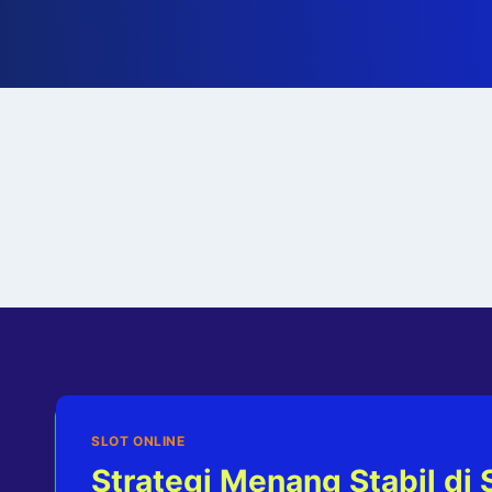
Skip
to
content
SLOT ONLINE
Strategi Menang Stabil di