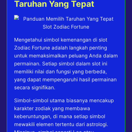
Taruhan Yang Tepat
Mengetahui simbol kemenangan di slot
Zodiac Fortune adalah langkah penting
untuk memaksimalkan peluang Anda dalam
permainan. Setiap simbol dalam slot ini
memiliki nilai dan fungsi yang berbeda,
yang dapat mempengaruhi hasil permainan
secara signifikan.
Simbol-simbol utama biasanya mencakup
karakter zodiak yang membawa
keberuntungan, di mana setiap simbol
mewakili elemen tertentu dari astrologi.