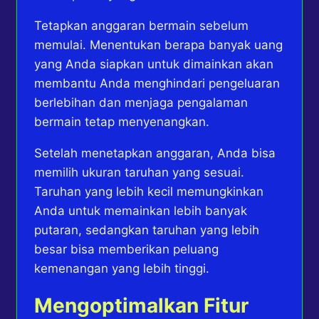
Tetapkan anggaran bermain sebelum
memulai. Menentukan berapa banyak uang
yang Anda siapkan untuk dimainkan akan
membantu Anda menghindari pengeluaran
berlebihan dan menjaga pengalaman
bermain tetap menyenangkan.
Setelah menetapkan anggaran, Anda bisa
memilih ukuran taruhan yang sesuai.
Taruhan yang lebih kecil memungkinkan
Anda untuk memainkan lebih banyak
putaran, sedangkan taruhan yang lebih
besar bisa memberikan peluang
kemenangan yang lebih tinggi.
Mengoptimalkan Fitur