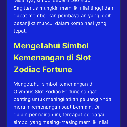
Misalnya, simbol seperti Leo atau
Sagittarius mungkin memiliki nilai tinggi dan
dapat memberikan pembayaran yang lebih
besar jika muncul dalam kombinasi yang
tepat.
Mengetahui Simbol
Kemenangan di Slot
Zodiac Fortune
Mengetahui simbol kemenangan di
Olympus Slot Zodiac Fortune sangat
penting untuk meningkatkan peluang Anda
meraih kemenangan saat bermain. Di
dalam permainan ini, terdapat berbagai
simbol yang masing-masing memiliki nilai