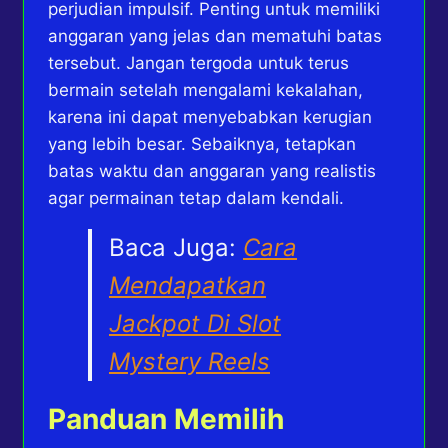
perjudian impulsif. Penting untuk memiliki
anggaran yang jelas dan mematuhi batas
tersebut. Jangan tergoda untuk terus
bermain setelah mengalami kekalahan,
karena ini dapat menyebabkan kerugian
yang lebih besar. Sebaiknya, tetapkan
batas waktu dan anggaran yang realistis
agar permainan tetap dalam kendali.
Baca Juga:
Cara
Mendapatkan
Jackpot Di Slot
Mystery Reels
Panduan Memilih