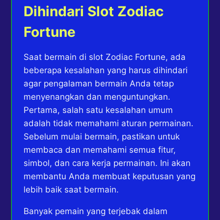
Dihindari Slot Zodiac
Fortune
Saat bermain di slot Zodiac Fortune, ada
beberapa kesalahan yang harus dihindari
agar pengalaman bermain Anda tetap
menyenangkan dan menguntungkan.
Pertama, salah satu kesalahan umum
adalah tidak memahami aturan permainan.
Sebelum mulai bermain, pastikan untuk
membaca dan memahami semua fitur,
simbol, dan cara kerja permainan. Ini akan
membantu Anda membuat keputusan yang
lebih baik saat bermain.
Banyak pemain yang terjebak dalam