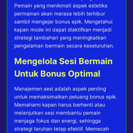
Pemain yang menikmati aspek estetika
permainan akan merasa lebih terhibur
sambil mengejar bonus epik. Mengetahui
kapan mode ini dapat diaktifkan menjadi
strategi tambahan yang meningkatkan
pengalaman bermain secara keseluruhan.
Mengelola Sesi Bermain
Untuk Bonus Optimal
Manajemen sesi adalah aspek penting
untuk memaksimalkan peluang bonus epik.
Memahami kapan harus berhenti atau
melanjutkan sesi membantu pemain
menjaga fokus dan energi, sehingga
strategi taruhan tetap efektif. Memecah