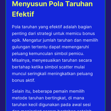
Menyusun Pola Taruhan
Efektif
Pola taruhan yang efektif adalah bagian
penting dari strategi untuk memicu bonus
epik. Mengatur jumlah taruhan dan memilih
gulungan tertentu dapat memengaruhi
peluang kemunculan simbol pemicu.
Misalnya, menyesuaikan taruhan secara
bertahap ketika simbol scatter mulai
muncul seringkali meningkatkan peluang
bonus aktif.
Selain itu, beberapa pemain memilih
metode taruhan bertingkat, di mana
taruhan kecil digunakan pada awal sesi