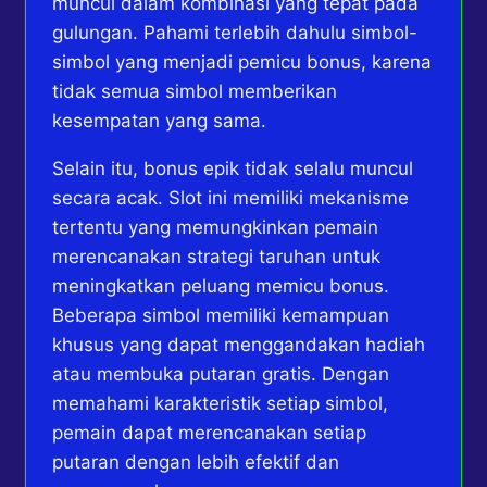
muncul dalam kombinasi yang tepat pada
gulungan. Pahami terlebih dahulu simbol-
simbol yang menjadi pemicu bonus, karena
tidak semua simbol memberikan
kesempatan yang sama.
Selain itu, bonus epik tidak selalu muncul
secara acak. Slot ini memiliki mekanisme
tertentu yang memungkinkan pemain
merencanakan strategi taruhan untuk
meningkatkan peluang memicu bonus.
Beberapa simbol memiliki kemampuan
khusus yang dapat menggandakan hadiah
atau membuka putaran gratis. Dengan
memahami karakteristik setiap simbol,
pemain dapat merencanakan setiap
putaran dengan lebih efektif dan