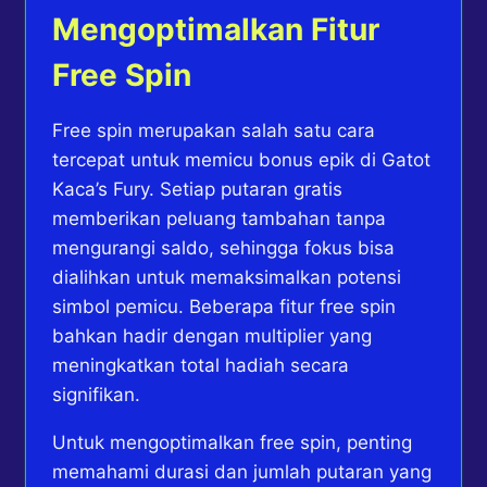
Mengoptimalkan Fitur
Free Spin
Free spin merupakan salah satu cara
tercepat untuk memicu bonus epik di Gatot
Kaca’s Fury. Setiap putaran gratis
memberikan peluang tambahan tanpa
mengurangi saldo, sehingga fokus bisa
dialihkan untuk memaksimalkan potensi
simbol pemicu. Beberapa fitur free spin
bahkan hadir dengan multiplier yang
meningkatkan total hadiah secara
signifikan.
Untuk mengoptimalkan free spin, penting
memahami durasi dan jumlah putaran yang