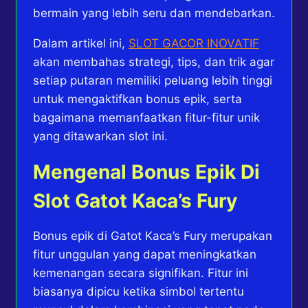
bermain yang lebih seru dan mendebarkan.
Dalam artikel ini,
SLOT GACOR INOVATIF
akan membahas strategi, tips, dan trik agar
setiap putaran memiliki peluang lebih tinggi
untuk mengaktifkan bonus epik, serta
bagaimana memanfaatkan fitur-fitur unik
yang ditawarkan slot ini.
Mengenal Bonus Epik Di
Slot Gatot Kaca’s Fury
Bonus epik di Gatot Kaca’s Fury merupakan
fitur unggulan yang dapat meningkatkan
kemenangan secara signifikan. Fitur ini
biasanya dipicu ketika simbol tertentu