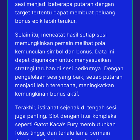
sesi menjadi beberapa putaran dengan
target tertentu dapat membuat peluang
bonus epik lebih terukur.
Selain itu, mencatat hasil setiap sesi
memungkinkan pemain melihat pola
kemunculan simbol dan bonus. Data ini
dapat digunakan untuk menyesuaikan
strategi taruhan di sesi berikutnya. Dengan
pengelolaan sesi yang baik, setiap putaran
menjadi lebih terencana, meningkatkan
kemungkinan bonus aktif.
Terakhir, istirahat sejenak di tengah sesi
juga penting. Slot dengan fitur kompleks
seperti Gatot Kaca’s Fury membutuhkan
fokus tinggi, dan terlalu lama bermain