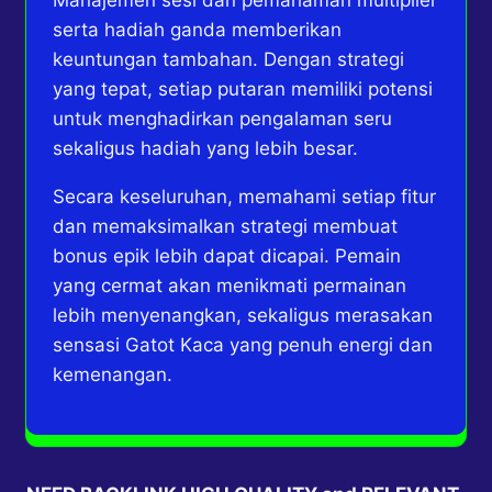
Manajemen sesi dan pemahaman multiplier
serta hadiah ganda memberikan
keuntungan tambahan. Dengan strategi
yang tepat, setiap putaran memiliki potensi
untuk menghadirkan pengalaman seru
sekaligus hadiah yang lebih besar.
Secara keseluruhan, memahami setiap fitur
dan memaksimalkan strategi membuat
bonus epik lebih dapat dicapai. Pemain
yang cermat akan menikmati permainan
lebih menyenangkan, sekaligus merasakan
sensasi Gatot Kaca yang penuh energi dan
kemenangan.