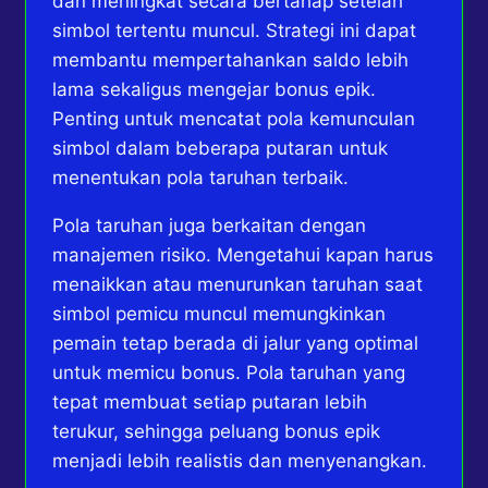
dan meningkat secara bertahap setelah
simbol tertentu muncul. Strategi ini dapat
membantu mempertahankan saldo lebih
lama sekaligus mengejar bonus epik.
Penting untuk mencatat pola kemunculan
simbol dalam beberapa putaran untuk
menentukan pola taruhan terbaik.
Pola taruhan juga berkaitan dengan
manajemen risiko. Mengetahui kapan harus
menaikkan atau menurunkan taruhan saat
simbol pemicu muncul memungkinkan
pemain tetap berada di jalur yang optimal
untuk memicu bonus. Pola taruhan yang
tepat membuat setiap putaran lebih
terukur, sehingga peluang bonus epik
menjadi lebih realistis dan menyenangkan.